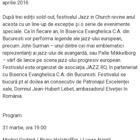
aprilie 2016
După trei ediții sold-out, festivalul Jazz in Church revine anul
acesta cu un line-up de excepție și o serie de evenimente
speciale. Ca în fiecare an, în Biserica Evanghelica C.A. din
Bucuresti vor performa legende ale jazz-ului european,
precum John Surman – unul dintre cei mai emblematici
reprezentanți ai jazz-ului de avangardă, sau Palle Mikkelborg
– vârf de lance pe scena jazz-ului progresiv european.
Festivalul este organizat de asociația JAZZ.RO, în parteneriat
cu Biserica Evanghelica C.A. din Bucuresti. Festivalul se
bucură pt al doilea an consecutiv de Patronajul Excelenței
sale, Domnul Jean-Hubert Lebet, ambasadorul Elveției în
România.
Program:
31 martie, ora 19.00:
Michel Godard / Bruno Helstroffer / Lucas Niggli