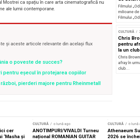
tul Mostrei ca spațiu în care arta cinematografică nu
Filmului „Od
eme ale lumii contemporane.
milioane de 
Filmului „Od
CULTURĂ
Chris Bro
 și aceste articole relevante din același flux
pentru afr
la un clu
Chris Brown
mânia o poveste de succes?
afray în urma
club...
 pentru eșecul în protejarea copiilor
război, pierderi majore pentru Rheinmetall
CULTURĂ
o lună ago
CULTURĂ
o lună
ici cer
ANOTIMPURI/VIVALDI Turneu
Athenaeum Su
ui ‘Masha și
național ROMANIAN GUITAR
2026 se înche