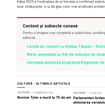
Ediția 2025 a Festivalului de la Veneția a confirmat statu
doar strălucește, ci și dă glas celor mai arzătoare probl
Context și subiecte conexe
Pentru o imagine mai completă a subiectului, urmărește
editorial.
Lentila de contact cu Stelian Tănase – Ro
Meta, amendată cu 942 de milioane de dolari
Germania anulează programul fregatelor de 
CULTURĂ - ULTIMELE ARTICOLE
CULTURĂ
4 săptămâni ago
CULTURĂ
o lună ago
Bonnie Tyler a murit la 75 de ani
Parlamentari britan
eliminarea serialul