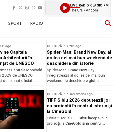
LIVE RADIO CLASIC FM
The Urs - Ancora
SPORT
RADIO
o zi ago
CULTURĂ
4 zile ago
vine Capitala
Spider-Man: Brand New Day, al
 Arhitecturii în
doilea cel mai bun weekend de
unțat de UNESCO
deschidere din istorie
semnat Capitala Mondială
Spider-Man: Brand New Day
rii 2029 de UNESCO
înregistrează al doilea cel mai bun
st desemnat oficial...
weekend de deschidere global...
CULTURĂ
o săptămână ago
TIFF Sibiu 2026 debutează joi
cu proiecții în centrul istoric și
la CineGold
Ediția 2026 a TIFF Sibiu începe joi cu
proiecții la CineGold și în centrul...