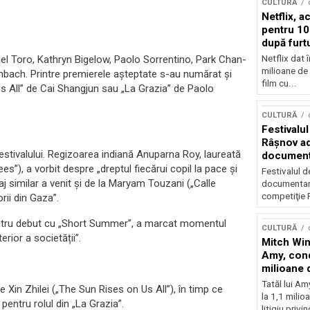
CULTURĂ
Netflix, a
pentru 10
după furtu
Nicolas 
Netflix dat 
del Toro, Kathryn Bigelow, Paolo Sorrentino, Park Chan-
milioane de 
ach. Printre premierele așteptate s-au numărat și
film cu...
s All” de Cai Shangjun sau „La Grazia” de Paolo
CULTURĂ
Festivalul
Râşnov a
estivalului. Regizoarea indiană Anuparna Roy, laureată
documenta
premieră
s”), a vorbit despre „dreptul fiecărui copil la pace și
Festivalul d
aj similar a venit și de la Maryam Touzani („Calle
documentare
competiţie F
rii din Gaza”.
pentru debut cu „Short Summer”, a marcat momentul
CULTURĂ
erior a societății”.
Mitch Win
Amy, cond
milioane 
litigiu pie
Tatăl lui A
 Xin Zhilei („The Sun Rises on Us All”), în timp ce
la 1,1 milio
 pentru rolul din „La Grazia”.
litigiu privin