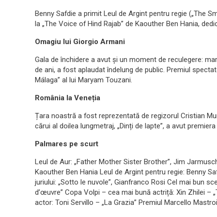
Benny Safdie a primit Leul de Argint pentru regie („The S
la „The Voice of Hind Rajab” de Kaouther Ben Hania, dedic
Omagiu lui Giorgio Armani
Gala de închidere a avut și un moment de reculegere: marel
de ani, a fost aplaudat îndelung de public. Premiul spectat
Málaga” al lui Maryam Touzani.
România la Veneția
Țara noastră a fost reprezentată de regizorul Cristian Mung
cărui al doilea lungmetraj, „Dinți de lapte”, a avut premier
Palmares pe scurt
Leul de Aur: „Father Mother Sister Brother”, Jim Jarmusch
Kaouther Ben Hania Leul de Argint pentru regie: Benny Sa
juriului: „Sotto le nuvole”, Gianfranco Rosi Cel mai bun sc
d’œuvre” Copa Volpi – cea mai bună actriță: Xin Zhilei – 
actor: Toni Servillo – „La Grazia” Premiul Marcello Mastroi