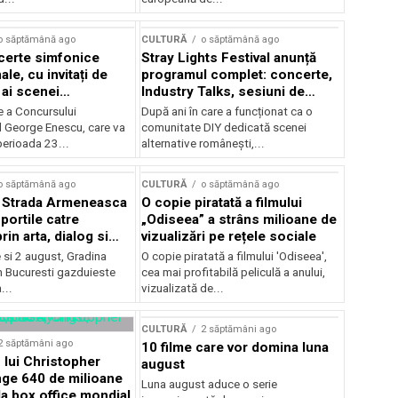
o săptămână ago
CULTURĂ
o săptămână ago
certe simfonice
Stray Lights Festival anunță
le, cu invitați de
programul complet: concerte,
 ai scenei
Industry Talks, sesiuni de
onale și ansambluri
audiție și noi opțiuni de
e a Concursului
După ani în care a funcționat ca o
le românești de
participare pentru public
l George Enescu, care va
comunitate DIY dedicată scenei
, în programul
perioada 23...
alternative românești,...
lui Enescu 2026
o săptămână ago
CULTURĂ
o săptămână ago
l Strada Armeneasca
O copie piratată a filmului
portile catre
„Odiseea” a strâns milioane de
in arta, dialog si
vizualizări pe rețele sociale
, intre 31 iulie si 2
ie si 2 august, Gradina
O copie piratată a filmului 'Odiseea',
a Gradina Botanica din
n Bucuresti gazduieste
cea mai profitabilă peliculă a anului,
...
vizualizată de...
CULTURĂ
2 săptămâni ago
2 săptămâni ago
10 filme care vor domina luna
 lui Christopher
august
nge 640 de milioane
Luna august aduce o serie
la box office mondial