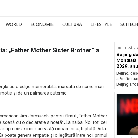
WORLD
ECONOMIE
CULTURĂ
LIFESTYLE
SCITECH
CULTURĂ
ia: „Father Mother Sister Brother” a
Beijing de
Mondială a
2029, an
Beijing, de
a Arhitectu
Beijing a fo
 porțile cu o ediție memorabilă, marcată de nume mari
emoție și de un palmares puternic.
lui american Jim Jarmusch, pentru filmul „Father Mother
e scenă cu o declarație sinceră: „La naiba. Noi toți cei
dar apreciez sincer această onoare neașteptată. Arta
 Ea poate genera empatie și o legătură între noi, primul