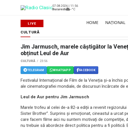
07.08.2026 | 11:56
Bucuresti
--°C
HOME
NAȚIONAL
CULTURĂ
Jim Jarmusch, marele câștigător la Veneț
obținut Leul de Aur
CULTURĂ
23:56
TELEGRAM
WHATSAPP
FACEBOOK
Festivalul Internațional de Film de la Veneția și-a închis
ale cinematografiei mondiale, de discursuri încărcate de 
Leul de Aur pentru Jim Jarmusch
Marele trofeu al celei de-a 82-a ediții a revenit regizoru
Sister Brother”. Surprins și emoționat, cineastul a urcat p
care facem filme aici nu suntem motivați de competiție, 
nu trebuie să abordeze direct politica pentru a fi politică.