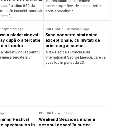
impresionantă de premiere
iseea” a atins 640 de
cinematografice, de la noul thriller
dolari în încasări mondiale
post-apocaliptic...
iseea”,...
2 săptămâni ago
CULTURĂ
2 săptămâni ago
wn a pledat vinovat
Șase concerte simfonice
ay după o altercație
excepționale, cu invitați de
b din Londra
prim rang ai scenei
internaționale și ansambluri
 a pledat vinovat pentru
A XX-a ediție a Concursului
orchestrale românești de
 unei altercații la un
Internațional George Enescu, care va
prestigiu, în programul
avea loc în perioada 23...
Concursului Enescu 2026
 ago
CULTURĂ
o lună ago
CULTURĂ
mmer Festival
Weekend Sessions încheie
Mastercla
ie spectaculos în
sezonul de vară în curtea
instrumen