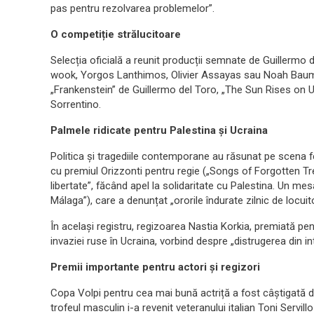
pas pentru rezolvarea problemelor”.
O competiție strălucitoare
Selecția oficială a reunit producții semnate de Guillermo 
wook, Yorgos Lanthimos, Olivier Assayas sau Noah Baumb
„Frankenstein” de Guillermo del Toro, „The Sun Rises on U
Sorrentino.
Palmele ridicate pentru Palestina și Ucraina
Politica și tragediile contemporane au răsunat pe scena f
cu premiul Orizzonti pentru regie („Songs of Forgotten Tree
libertate”, făcând apel la solidaritate cu Palestina. Un mes
Málaga”), care a denunțat „ororile îndurate zilnic de locuito
În același registru, regizoarea Nastia Korkia, premiată 
invaziei ruse în Ucraina, vorbind despre „distrugerea din int
Premii importante pentru actori și regizori
Copa Volpi pentru cea mai bună actriță a fost câștigată de
trofeul masculin i-a revenit veteranului italian Toni Servillo