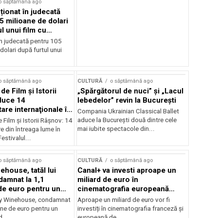
o săptămână ago
cționat în judecată
5 milioane de dolari
l unui film cu
Cage
în judecată pentru 105
dolari după furtul unui
o săptămână ago
CULTURĂ
o săptămână ago
 de Film şi Istorii
„Spărgătorul de nuci” și „Lacul
duce 14
lebedelor” revin la București
re internaţionale în
Compania Ukrainian Classical Ballet
aduce la București două dintre cele
e Film şi Istorii Râşnov: 14
mai iubite spectacole din...
 din întreaga lume în
estivalul...
o săptămână ago
CULTURĂ
o săptămână ago
ehouse, tatăl lui
Canal+ va investi aproape un
amnat la 1,1
miliard de euro în
de euro pentru un
cinematografia europeană
rdut
până în 2032
my Winehouse, condamnat
Aproape un miliard de euro vor fi
ane de euro pentru un
investiți în cinematografia franceză și
d...
europeană de...