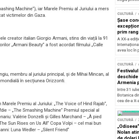
mashing Machine”), iar Marele Premiu al Juriului a mers
CULTURĂ
at victimelor din Gaza.
Șase con
excepționa
prim rang
internați
e creator italian Giorgio Armani, stins din viață la 91
A XX-a ediți
orchestra
orilor „Armani Beauty” a fost acordat filmului „Calle
Internaționa
prestigiu
avea loc în 
Concursu
CULTURĂ
Festivalu
iu, membru al juriului principal, și de Mihai Mincan, al
deschide 
a mondială în secțiunea Orizzonti.
Armenia pr
patrimoniu
Intre 31 iul
august, l
Botanica di
Bucuresti
cea de-a X-a
 Marele Premiu al Juriului: „The Voice of Hind Rajab”,
fdie – „The Smashing Machine” Premiul special al
enariu: Valérie Donzelli și Gilles Marchand – „À pied
CULTURĂ
„The Sun Rises on Us All” Copa Volpi – cel mai bun
„Odiseea”
anni: Luna Wedler – „Silent Friend”
Nolan ati
de dolari 