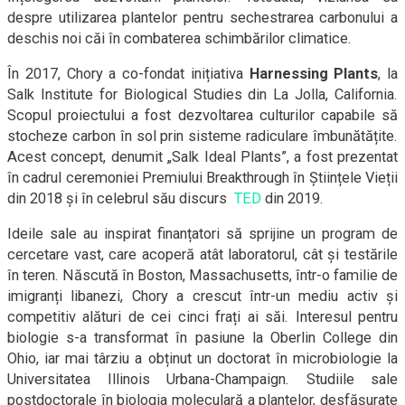
despre utilizarea plantelor pentru sechestrarea carbonului a
deschis noi căi în combaterea schimbărilor climatice.
În 2017, Chory a co-fondat inițiativa
Harnessing Plants
, la
Salk Institute for Biological Studies din La Jolla, California.
Scopul proiectului a fost dezvoltarea culturilor capabile să
stocheze carbon în sol prin sisteme radiculare îmbunătățite.
Acest concept, denumit „Salk Ideal Plants”, a fost prezentat
în cadrul ceremoniei Premiului Breakthrough în Științele Vieții
din 2018 și în celebrul său discurs
TED
din 2019.
Ideile sale au inspirat finanțatori să sprijine un program de
cercetare vast, care acoperă atât laboratorul, cât și testările
în teren. Născută în Boston, Massachusetts, într-o familie de
imigranți libanezi, Chory a crescut într-un mediu activ și
competitiv alături de cei cinci frați ai săi. Interesul pentru
biologie s-a transformat în pasiune la Oberlin College din
Ohio, iar mai târziu a obținut un doctorat în microbiologie la
Universitatea Illinois Urbana-Champaign. Studiile sale
postdoctorale în biologia moleculară a plantelor, desfășurate