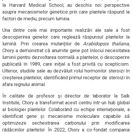
la Harvard Medical School, au deschis noi perspective
asupra mecanismelor genetice prin care plantele răspund la
factori de mediu, precum lumina.
Una dintre cele mai importante realizări ale sale a fost
descoperirea genelor care reglează răspunsul plantelor la
lumină. Prin crearea mutanților de
Arabidopsis thaliana
,
Chory a demonstrat că anumite gene pot înlocui necesitatea
luminii pentru dezvoltarea normală a plantelor, o descoperire
publicată în 1989, care inițial a fost privită cu scepticism.
Ulterior, studiile sale au dezvăluit rolul hormonilor steroizi în
creșterea plantelor, identificând primul receptor de steroizi în
afara regnului animal.
În calitate de profesor și director de laborator la Salk
Institute, Chory a transformat acest centru într-un hub global
al biologiei plantelor. Colaborând cu echipe internaționale, a
identificat gene și mecanisme moleculare capabile să
optimizeze sechestrarea carbonului prin modificarea
rădăcinilor plantelor. În 2022, Chory a co-fondat compania