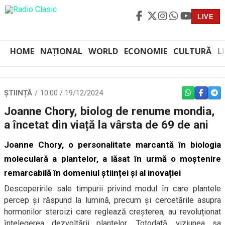
LIVE
HOME
NAȚIONAL
WORLD
ECONOMIE
CULTURĂ
L
ȘTIINȚĂ
10:00 / 19/12/2024
WHATSAPP
FACEBO
TEL
Joanne Chory, biolog de renume mondia,
a încetat din viață la vârsta de 69 de ani
Joanne Chory, o personalitate marcantă în biologia
moleculară a plantelor, a lăsat în urmă o moștenire
remarcabilă în domeniul științei și al inovației
Descoperirile sale timpurii privind modul în care plantele
percep și răspund la lumină, precum și cercetările asupra
hormonilor steroizi care reglează creșterea, au revoluționat
înțelegerea dezvoltării plantelor. Totodată, viziunea sa