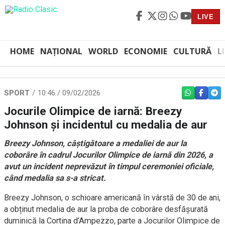
LIVE
HOME
NAȚIONAL
WORLD
ECONOMIE
CULTURĂ
L
SPORT
10:46 / 09/02/2026
WHATSAPP
FACEBO
TEL
Jocurile Olimpice de iarnă: Breezy
Johnson și incidentul cu medalia de aur
Breezy Johnson, câștigătoare a medaliei de aur la
coborâre în cadrul Jocurilor Olimpice de iarnă din 2026, a
avut un incident neprevăzut în timpul ceremoniei oficiale,
când medalia sa s-a stricat.
Breezy Johnson, o schioare americană în vârstă de 30 de ani,
a obținut medalia de aur la proba de coborâre desfășurată
duminică la Cortina d’Ampezzo, parte a Jocurilor Olimpice de