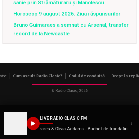
sanie prin Strămăturaru și Manolescu
Horoscop 9 august 2026. Ziua răspunsurilor
Bruno Guimaraes a semnat cu Arsenal, transfer
record de la Newcastle
tate
Cum ascult Radio Clasic?
Codul de conduită
Drept la repli
© Radio Clasic, 2026
LIVE RADIO CLASIC FM
↓
rares & Olivia Addams - Buchet de trandafiri