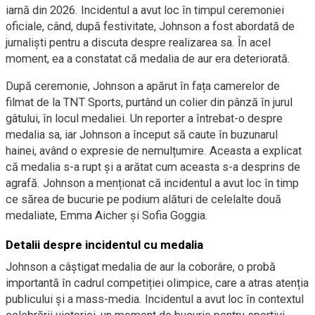
iarnă din 2026. Incidentul a avut loc în timpul ceremoniei
oficiale, când, după festivitate, Johnson a fost abordată de
jurnaliști pentru a discuta despre realizarea sa. În acel
moment, ea a constatat că medalia de aur era deteriorată.
După ceremonie, Johnson a apărut în fața camerelor de
filmat de la TNT Sports, purtând un colier din pânză în jurul
gâtului, în locul medaliei. Un reporter a întrebat-o despre
medalia sa, iar Johnson a început să caute în buzunarul
hainei, având o expresie de nemulțumire. Aceasta a explicat
că medalia s-a rupt și a arătat cum aceasta s-a desprins de
agrafă. Johnson a menționat că incidentul a avut loc în timp
ce sărea de bucurie pe podium alături de celelalte două
medaliate, Emma Aicher și Sofia Goggia.
Detalii despre incidentul cu medalia
Johnson a câștigat medalia de aur la coborâre, o probă
importantă în cadrul competiției olimpice, care a atras atenția
publicului și a mass-media. Incidentul a avut loc în contextul