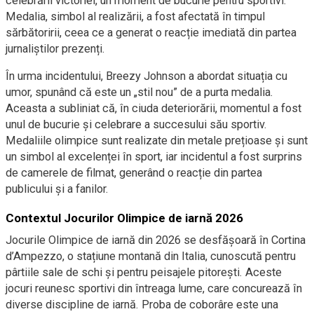
celebrării victoriei, un moment de bucurie pentru sportivi.
Medalia, simbol al realizării, a fost afectată în timpul
sărbătoririi, ceea ce a generat o reacție imediată din partea
jurnaliștilor prezenți.
În urma incidentului, Breezy Johnson a abordat situația cu
umor, spunând că este un „stil nou” de a purta medalia.
Aceasta a subliniat că, în ciuda deteriorării, momentul a fost
unul de bucurie și celebrare a succesului său sportiv.
Medaliile olimpice sunt realizate din metale prețioase și sunt
un simbol al excelenței în sport, iar incidentul a fost surprins
de camerele de filmat, generând o reacție din partea
publicului și a fanilor.
Contextul Jocurilor Olimpice de iarnă 2026
Jocurile Olimpice de iarnă din 2026 se desfășoară în Cortina
d’Ampezzo, o stațiune montană din Italia, cunoscută pentru
pârtiile sale de schi și pentru peisajele pitorești. Aceste
jocuri reunesc sportivi din întreaga lume, care concurează în
diverse discipline de iarnă. Proba de coborâre este una