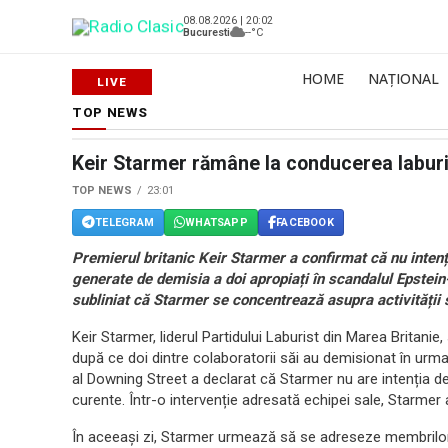
08.08.2026 | 20:02
Bucuresti
--°C
HOME
NAȚIONAL
TOP NEWS
Keir Starmer rămâne la conducerea laburiș
TOP NEWS
23:01
TELEGRAM
WHATSAPP
FACEBOOK
Premierul britanic Keir Starmer a confirmat că nu inten
generate de demisia a doi apropiați în scandalul Epstei
subliniat că Starmer se concentrează asupra activității s
Keir Starmer, liderul Partidului Laburist din Marea Britanie,
după ce doi dintre colaboratorii săi au demisionat în urm
al Downing Street a declarat că Starmer nu are intenția d
curente. Într-o intervenție adresată echipei sale, Starmer a
În aceeași zi, Starmer urmează să se adreseze membrilor 