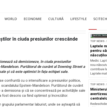
WORLD
ECONOMIE
CULTURĂ
LIFESTYLE
SCITECH
Sursă foto: Shutte
tilor în ciuda presiunilor crescânde
TOP NEWS
Laptele m
pentru să
născuților
neurolog
Medic: Lapt
ționează să demisioneze, în ciuda presiunilor
nou-născutul
n-Mandelson. Purtătorul de cuvânt al Downing Street a
contribuie l
ale și că este optimist în fața echipei sale.
Laptele mat
 se confruntă cu o intensificare a presiunilor politice,
TOP NEWS
a scandalului Epstein-Mandelson. Purtătorul de cuvânt
Ministeru
e a demisiona și că se concentrează pe activitățile sale
avertizea
 fost descris ca fiind optimist și încrezător.
centralel
risc majo
Redeschider
grupului parlamentar laburist, unde se așteaptă să