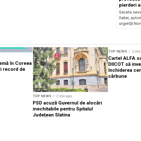
pierderi 
Seceta seve
Italiei, auto
urgență Nord
TOP NEWS
2 zil
Cartel ALFA so
remă în Coreea
DIICOT să inv
i record de
închiderea cen
cărbune
TOP NEWS
2 zile ago
PSD acuză Guvernul de alocări
inechitabile pentru Spitalul
Județean Slatina