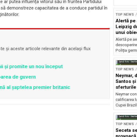
ar putea influența viitorul său în fruntea Partidului
ebui să demonstreze capacitatea de a conduce partidul în
inătorilor.
TOP NEWS
Alertă pe
Leipzig d
unui obie
pistă
Alertă pe ae
descoperire
 și aceste articole relevante din același flux
Poliția ger
Sursă foto: Shutte
i și promite un nou început
TOP NEWS
Neymar, de
barea de guvern
Santos și 
sferturile
nă al șaptelea premier britanic
Neymar contr
calificarea l
Cupei Brazil
Sursă foto: Shutte
TOP NEWS
Seceta sev
provoacă 