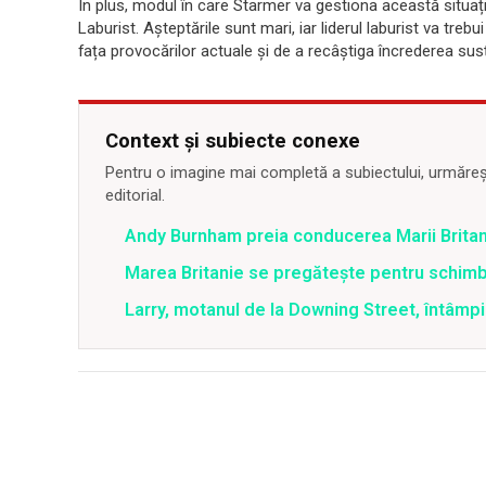
În plus, modul în care Starmer va gestiona această situație 
Laburist. Așteptările sunt mari, iar liderul laburist va tr
fața provocărilor actuale și de a recâștiga încrederea susț
Context și subiecte conexe
Pentru o imagine mai completă a subiectului, urmărește
editorial.
Andy Burnham preia conducerea Marii Britani
Marea Britanie se pregătește pentru schim
Larry, motanul de la Downing Street, întâmpi