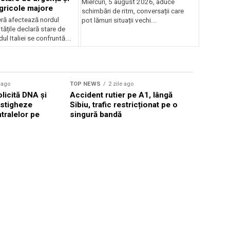
Miercuri, 5 august 2026, aduce
agricole majore
schimbări de ritm, conversații care
ră afectează nordul
pot lămuri situații vechi...
ritățile declară stare de
ul Italiei se confruntă...
Sursă foto: Shutte
e ago
TOP NEWS
2 zile ago
TOP NEWS
licită DNA și
Accident rutier pe A1, lângă
Trump anu
estigheze
Sibiu, trafic restricționat pe o
cu Iranul
tralelor pe
singură bandă