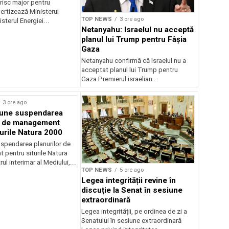
risc major pentru
ertizează Ministerul
TOP NEWS
3 ore ago
sterul Energiei...
Netanyahu: Israelul nu acceptă
planul lui Trump pentru Fâșia
Gaza
Netanyahu confirmă că Israelul nu a
acceptat planul lui Trump pentru
Gaza Premierul israelian...
3 ore ago
une suspendarea
r de management
turile Natura 2000
spendarea planurilor de
pentru siturile Natura
ul interimar al Mediului,...
TOP NEWS
5 ore ago
Legea integrității revine în
discuție la Senat în sesiune
extraordinară
Legea integrității, pe ordinea de zi a
Senatului în sesiune extraordinară