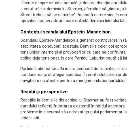
discute despre situația actuală și despre direcția partidu
a cerut oficial demisia lui Starmer, afirmând că „distrați
Street trebuie să se schimbe”. Această cerere vine în contex
opoziției conservatoare care solicită demisia liderului labu
Contextul scandalului Epstein-Mandelson
Scandalul Epstein-Mandelson a generat controverse în rând
stabilitatea conducerii acestuia. Demisiile celor doi aprop
tensiunilor interne și al provocărilor cu care se confruntă
politic deja tensionat, în care Partidul Laburist caută să î
Partidul Laburist se află într-o perioadă de tranziție, iar sc
conducerea și strategia acestuia. În contextul cererilor de
navigheze cu atenție pentru a menține unitatea partidului ș
Reacții și perspective
Reacțiile la demisiile din echipa lui Starmer au fost variat
partidului reflectă frustrarea existentă în rândul acestor
probleme în discursul său adresat grupului parlamentar lab
colegii săi.