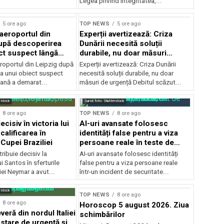
Legea privind integritatea,...
5 ore ago
TOP NEWS
5 ore ago
 aeroportul din
Experții avertizează: Criza
upă descoperirea
Dunării necesită soluții
ct suspect lângă
durabile, nu doar măsuri
temporare
roportul din Leipzig după
Experții avertizează: Criza Dunării
a unui obiect suspect
necesită soluții durabile, nu doar
mană a demarat...
măsuri de urgență Debitul scăzut...
rstock
Sursă foto: Shutterstock
8 ore ago
TOP NEWS
8 ore ago
cisiv în victoria lui
AI-uri avansate folosesc
calificarea în
identități false pentru a viza
 Cupei Braziliei
persoane reale în teste de
securitate
ibuie decisiv la
AI-uri avansate folosesc identități
ui Santos în sferturile
false pentru a viza persoane reale
iei Neymar a avut...
într-un incident de securitate...
rstock
TOP NEWS
8 ore ago
8 ore ago
Horoscop 5 august 2026. Ziua
eră din nordul Italiei
schimbărilor
stare de urgență și