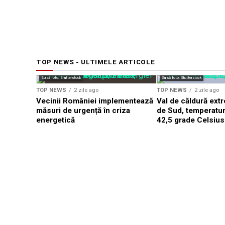
TOP NEWS - ULTIMELE ARTICOLE
Sursă foto: Shutterstock
Sursă foto: Shutterstock
TOP NEWS
2 zile ago
TOP NEWS
2 zile ago
Vecinii României implementează
Val de căldură ext
măsuri de urgență în criza
de Sud, temperatur
energetică
42,5 grade Celsius