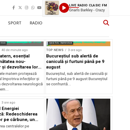
LIVE RADIO CLASIC FM
Gnarls Barkley - Crazy
SPORT
RADIO
rstock
Sursă foto: Shutterstock
40 de minute ago
TOP NEWS
3 ore ago
atern, esențial
Bucureștiul sub alertă de
nătatea nou-
caniculă și furtuni până pe 9
 și dezvoltarea lor
august
ică
ele matern protejează
Bucureștiul, sub alertă de caniculă și
 împotriva infecţiilor şi
furtuni până pe 9 august Bucureștiul
a dezvoltarea neurologică
se confruntă...
ern...
3 ore ago
l Energiei
ză: Redeschiderea
or pe cărbune, un
r pentru România
ea centralelor pe