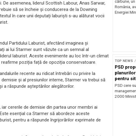
cărbune, un 
lui. De asemenea, liderul Scottish Labour, Anas Sarwar,
România, av
a trebuie să se încheie și conducerea de la Downing
Energiei Mini
tul în care unii deputați laburiști s-au alăturat vocii
rist.
ul Partidului Laburist, afectând imaginea și
iați ai lui Starmer sunt văzute ca un semnal al
 liderul laburist. Aceste evenimente au loc într-un climat
TOP NEWS
și reafirme poziția față de opoziția conservatoare.
PSD prop
planurilo
andalurile recente au ridicat întrebări cu privire la
pentru si
 demisie și al presiunilor interne, Starmer va trebui să
PSD cere su
i a răspunde așteptărilor alegătorilor.
management 
2000 Ministr
e, iar cererile de demisie din partea unor membri ai
a. Este esențial ca Starmer să abordeze aceste
urist, pentru a răspunde îngrijorărilor exprimate de