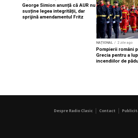
George Simion anunță că AUR nu
susține legea integrității, dar
sprijină amendamentul Fritz
NAȚIONAL
2 zile ago
Pompierii români p
Grecia pentru a lup
incendiilor de păd
Despre Radio Clasic
Contact
Publici