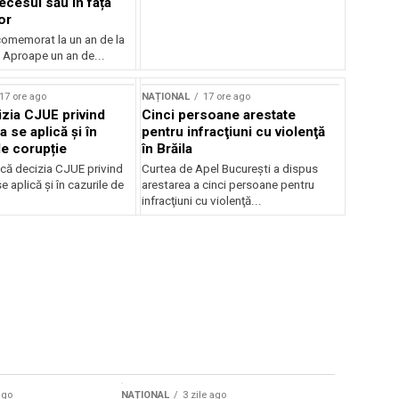
ecesul său în fața
or
 comemorat la un an de la
 Aproape un an de...
17 ore ago
NAȚIONAL
17 ore ago
zia CJUE privind
Cinci persoane arestate
a se aplică și în
pentru infracţiuni cu violenţă
de corupție
în Brăila
că decizia CJUE privind
Curtea de Apel Bucureşti a dispus
e aplică și în cazurile de
arestarea a cinci persoane pentru
infracţiuni cu violenţă...
Sursă foto: Shutte
ago
NAȚIONAL
3 zile ago
NAȚIONAL