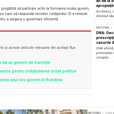
an de la d
apropiațil
gătită să participe activ la formarea noului guvern,
Ion Iliescu,
re care să răspundă nevoilor cetăţenilor. El a reiterat
decesul său
tru a asigura o guvernare eficientă.
NAȚIONAL
DNA: Deci
prescripți
cazurile 
 și aceste articole relevante din același flux
DNA afirmă 
prescripția s
corupție...
de un guvern de tranziție
rne pentru soluționarea crizei politice
marea unui nou guvern în România
Sursă foto: Shutterstock
NAȚIONAL
3 zile 