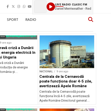
LIVE RADIO CLASIC FM
Daniel Merriweather - Red
SPORT
RADIO
rstock
9 ore ago
ravă criză a Dunării
 energia electrică în
i Ungaria
ă criză a Dunării
roducția de energie
NAȚIONAL
9 ore ago
 România și...
Centrala de la Cernavodă
poate funcționa doar 4-5 zile,
avertizează Apele Române
Centrala de la Cernavodă poate
funcționa încă 4-5 zile, avertizează
Apele Române Directorul general...
rstock