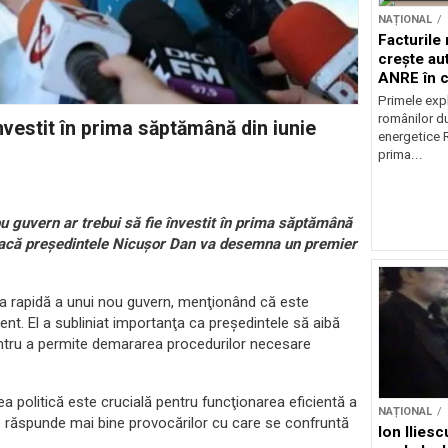
NAȚIONAL
Facturile
crește au
ANRE în c
energetic
Primele expl
românilor du
vestit în prima săptămână din iunie
energetice 
prima...
 guvern ar trebui să fie învestit în prima săptămână
il dacă preşedintele Nicuşor Dan va desemna un premier
a rapidă a unui nou guvern, menţionând că este
nt. El a subliniat importanţa ca preşedintele să aibă
ntru a permite demararea procedurilor necesare
tea politică este crucială pentru funcţionarea eficientă a
NAȚIONAL
oate răspunde mai bine provocărilor cu care se confruntă
Ion Ilies