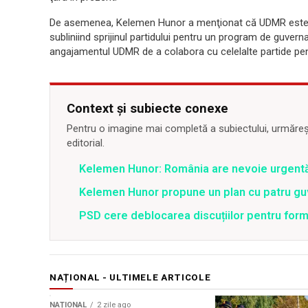
De asemenea, Kelemen Hunor a menţionat că UDMR este pre
subliniind sprijinul partidului pentru un program de guverna
angajamentul UDMR de a colabora cu celelalte partide pen
Context și subiecte conexe
Pentru o imagine mai completă a subiectului, urmărește
editorial.
Kelemen Hunor: România are nevoie urgentă 
Kelemen Hunor propune un plan cu patru guve
PSD cere deblocarea discuțiilor pentru for
NAȚIONAL - ULTIMELE ARTICOLE
NAȚIONAL
2 zile ago