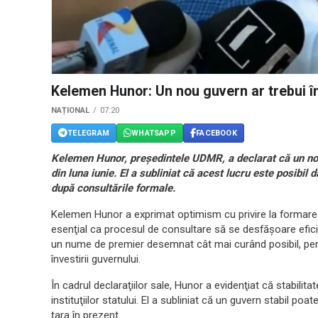
Kelemen Hunor: Un nou guvern ar trebui în
NAȚIONAL
07:20
TELEGRAM
WHATSAPP
FACEBOOK
Kelemen Hunor, preşedintele UDMR, a declarat că un nou
din luna iunie. El a subliniat că acest lucru este posib
după consultările formale.
Kelemen Hunor a exprimat optimism cu privire la formare
esenţial ca procesul de consultare să se desfăşoare eficie
un nume de premier desemnat cât mai curând posibil, pe
învestirii guvernului.
În cadrul declaraţiilor sale, Hunor a evidenţiat că stabilita
instituţiilor statului. El a subliniat că un guvern stabil p
ţara în prezent.