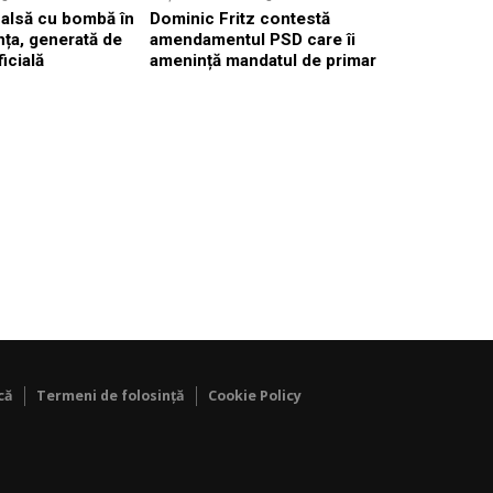
falsă cu bombă în
Dominic Fritz contestă
Valul de c
ța, generată de
amendamentul PSD care îi
România, 
ficială
amenință mandatul de primar
40°C în p
că
Termeni de folosință
Cookie Policy