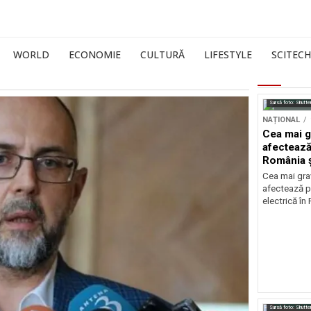
WORLD
ECONOMIE
CULTURĂ
LIFESTYLE
SCITECH
Sursă foto: Shutte
NAȚIONAL
Cea mai g
afectează
România ș
Cea mai grav
afectează p
electrică în
Sursă foto: Shutte