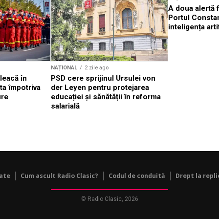
A doua alertă 
Portul Constan
inteligența arti
NAȚIONAL
2 zile ago
leacă în
PSD cere sprijinul Ursulei von
ta împotriva
der Leyen pentru protejarea
ure
educației și sănătății în reforma
salarială
tate
Cum ascult Radio Clasic?
Codul de conduită
Drept la repli
© Radio Clasic, 2026