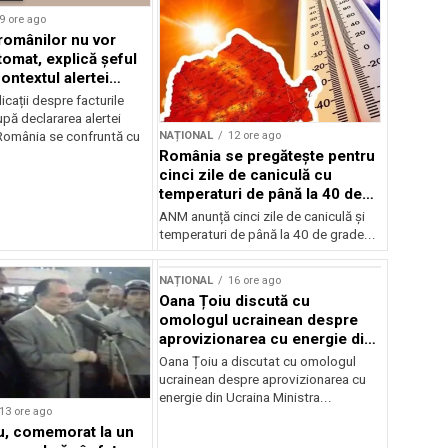
9 ore ago
 românilor nu vor
tomat, explică șeful
ontextul alertei
e
icații despre facturile
pă declararea alertei
NAȚIONAL
12 ore ago
România se confruntă cu
România se pregătește pentru
cinci zile de caniculă cu
temperaturi de până la 40 de
grade
ANM anunță cinci zile de caniculă și
temperaturi de până la 40 de grade...
NAȚIONAL
16 ore ago
Oana Țoiu discută cu
omologul ucrainean despre
aprovizionarea cu energie din
Ucraina
Oana Țoiu a discutat cu omologul
ucrainean despre aprovizionarea cu
energie din Ucraina Ministra...
13 ore ago
cu, comemorat la un