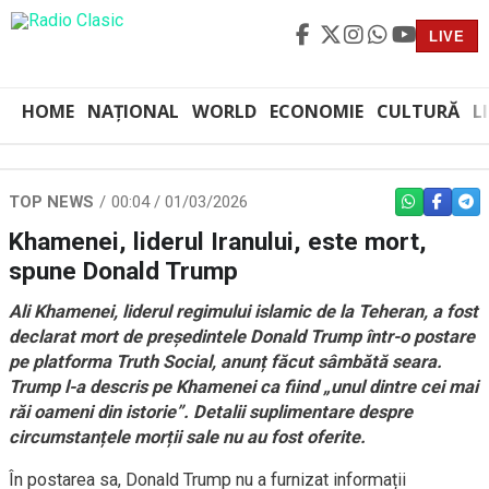
LIVE
HOME
NAȚIONAL
WORLD
ECONOMIE
CULTURĂ
L
TOP NEWS
00:04 / 01/03/2026
WHATSAPP
FACEBO
TEL
Khamenei, liderul Iranului, este mort,
spune Donald Trump
Ali Khamenei, liderul regimului islamic de la Teheran, a fost
declarat mort de președintele Donald Trump într-o postare
pe platforma Truth Social, anunț făcut sâmbătă seara.
Trump l-a descris pe Khamenei ca fiind „unul dintre cei mai
răi oameni din istorie”. Detalii suplimentare despre
circumstanțele morții sale nu au fost oferite.
În postarea sa, Donald Trump nu a furnizat informații