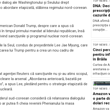
TOP NEWS
e dialog ale Washingtonului şi Seulului drept
DNA: Deci
o abordare etapizată, slăbirea regimului nord-coreean.
prescripți
cazurile 
DNA afirmă 
prescripția s
 american Donald Trump, despre care a spus că
corupție...
i în timpul primului mandat al liderului republican, însă
rivind sancţiunile şi programul nuclear nord-coreean.
l de la Seul, condus de preşedintele Lee Jae Myung, care
TOP NEWS
Cinci per
icarea lui Trump pentru a crea un nou cadru de
pentru inf
în Brăila
Curtea de A
arestarea a
t agenţiei Reuters că sancţiunile nu şi-au atins scopul,
infracţiuni c
leare la arsenal. „Abordarea anterioară, bazată pe
Sursă foto: Shutte
-o”, a spus Lee, pledând pentru o strategie etapizată de
nucleară.
TOP NEWS
Amazon va
iderul sud-coreean consideră că relansarea dialogului
o parte d
dolari rec
p ar putea fi cheia revenirii Phenianului la masa
vamale
Amazon va r