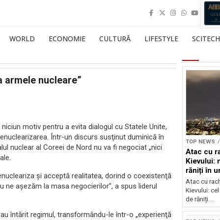
WORLD
ECONOMIE
CULTURĂ
LIFESTYLE
SCITECH
a armele nucleare”
iciun motiv pentru a evita dialogul cu Statele Unite,
enuclearizarea. Într-un discurs susţinut duminică în
TOP NEWS
ul nuclear al Coreei de Nord nu va fi negociat „nici
Atac cu r
ale.
Kievului: 
răniți în 
nucleariza şi acceptă realitatea, dorind o coexistenţă
bombarda
Atac cu rac
nu ne aşezăm la masa negocierilor”, a spus liderul
Kievului: cel
de răniți...
u întărit regimul, transformându-le într-o „experienţă