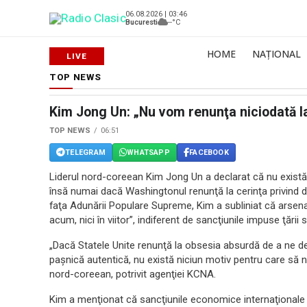
06.08.2026 | 03:46
Bucuresti
--°C
HOME
NAȚIONAL
TOP NEWS
Kim Jong Un: „Nu vom renunţa niciodată l
TOP NEWS
06:51
TELEGRAM
WHATSAPP
FACEBOOK
Liderul nord-coreean Kim Jong Un a declarat că nu există n
însă numai dacă Washingtonul renunţă la cerinţa privind d
faţa Adunării Populare Supreme, Kim a subliniat că arsenal
acum, nici în viitor”, indiferent de sancţiunile impuse ţării s
„Dacă Statele Unite renunţă la obsesia absurdă de a ne de
paşnică autentică, nu există niciun motiv pentru care să 
nord-coreean, potrivit agenţiei KCNA.
Kim a menţionat că sancţiunile economice internaţionale a