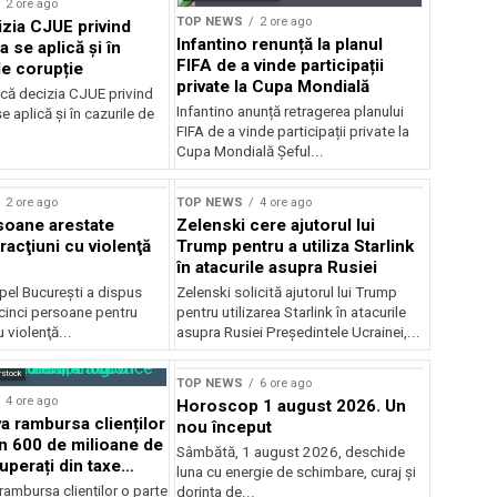
2 ore ago
TOP NEWS
2 ore ago
zia CJUE privind
Infantino renunță la planul
a se aplică și în
FIFA de a vinde participații
de corupție
private la Cupa Mondială
că decizia CJUE privind
Infantino anunță retragerea planului
e aplică și în cazurile de
FIFA de a vinde participații private la
Cupa Mondială Șeful...
2 ore ago
TOP NEWS
4 ore ago
soane arestate
Zelenski cere ajutorul lui
racţiuni cu violenţă
Trump pentru a utiliza Starlink
în atacurile asupra Rusiei
pel Bucureşti a dispus
Zelenski solicită ajutorul lui Trump
 cinci persoane pentru
pentru utilizarea Starlink în atacurile
u violenţă...
asupra Rusiei Președintele Ucrainei,...
rstock
TOP NEWS
6 ore ago
4 ore ago
Horoscop 1 august 2026. Un
 rambursa clienților
nou început
in 600 de milioane de
Sâmbătă, 1 august 2026, deschide
uperați din taxe
luna cu energie de schimbare, curaj și
ambursa clienților o parte
dorința de...