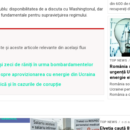
din 600 de m
lu: disponibilitatea de a discuta cu Washingtonul, dar
recuperați di
 fundamentale pentru supravieţuirea regimului.
 și aceste articole relevante din același flux
TOP NEWS
 și zeci de răniți în urma bombardamentelor
România s
urgență U
spre aprovizionarea cu energie din Ucraina
energie el
crizei en
că și în cazurile de corupție
România soli
Ucrainei pen
România a de
TOP NEWS
o zi 
Elveția caută 