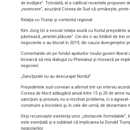
de învăţare”. Totodată, el a calificat recentele propuneri d
„nesincere”, acuzând Coreea de Sud că urmăreşte, printr-
Relaţia cu Trump şi contextul regional
Kim Jong Un a evocat relaţia avută cu fostul preşedinte
păstrează „amintiri plăcute”. Cei doi s-au întâlnit de trei or
negocierile s-au blocat în 2019, din cauza divergenţelor p
Comentariile vin pe fondul apelurilor noului guvern libera
încearcă să reia dialogul cu Phenianul şi mizează pe impl
negocieri.
„Sancţiunile nu au descurajat Nordul”
Preşedintele sud-coreean a afirmat într-un interviu acorda
Coreea de Nord adăugând anual între 15 şi 20 de arme nuc
sancţiuni şi presiuni, nu a rezolvat problema, ci a agravat
construire a încrederii şi, în cele din urmă, de dezarmare 
Deşi recunoaşte existenţa unor „obstacole formidabile”, l
este esenţială şi a subliniat că implicarea lui Donald Trum
negocierilor.