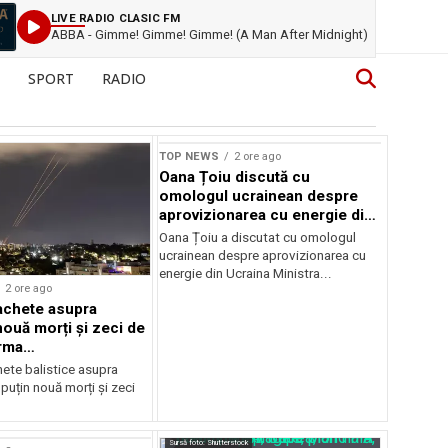
LIVE RADIO CLASIC FM
ABBA - Gimme! Gimme! Gimme! (A Man After Midnight)
SPORT
RADIO
TOP NEWS
2 ore ago
Oana Țoiu discută cu
omologul ucrainean despre
aprovizionarea cu energie din
Ucraina
Oana Țoiu a discutat cu omologul
ucrainean despre aprovizionarea cu
energie din Ucraina Ministra...
2 ore ago
achete asupra
nouă morți și zeci de
urma
mentelor
hete balistice asupra
 puțin nouă morți și zeci
Sursă foto: Shutterstock