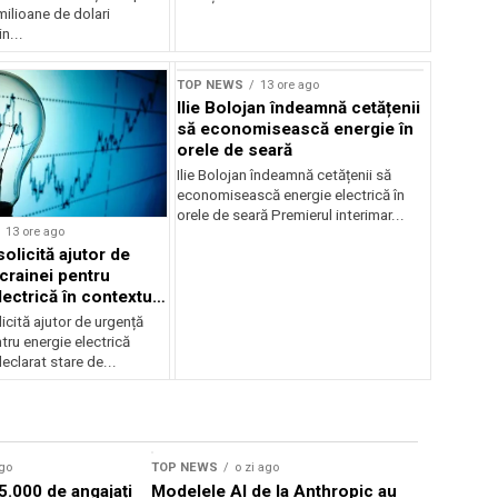
ilioane de dolari
n...
TOP NEWS
13 ore ago
Ilie Bolojan îndeamnă cetățenii
să economisească energie în
orele de seară
Ilie Bolojan îndeamnă cetățenii să
economisească energie electrică în
orele de seară Premierul interimar...
13 ore ago
olicită ajutor de
crainei pentru
ectrică în contextul
ergetice
cită ajutor de urgență
tru energie electrică
clarat stare de...
ago
TOP NEWS
o zi ago
TOP NEWS
85.000 de angajați
Modelele AI de la Anthropic au
Senatul S