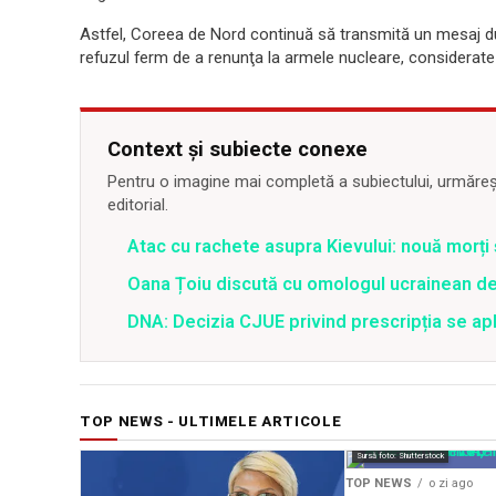
Astfel, Coreea de Nord continuă să transmită un mesaj dub
refuzul ferm de a renunţa la armele nucleare, considerate
Context și subiecte conexe
Pentru o imagine mai completă a subiectului, urmărește
editorial.
Atac cu rachete asupra Kievului: nouă morți
Oana Țoiu discută cu omologul ucrainean de
DNA: Decizia CJUE privind prescripția se apli
TOP NEWS - ULTIMELE ARTICOLE
Sursă foto: Shutterstock
TOP NEWS
o zi ago