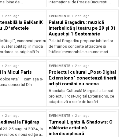
mai bine de...
Internațional de Poezie București...
E
2 ani ago
EVENIMENTE
2 ani ago
enabilă la BalKaniK
Palatul Bragadiru: muzică
cu „D*efectele
interbelică şi teatru pe 29 şi 31
August şi 1 Septembrie
 Mătușii”, cunoscut pentru
Palatul Bragadiru propune iubitorilor
sustenabilității în modă
de frumos concerte attractive şi
ordarea sa originală în...
întâlniri memorabile cu nume mari...
E
2 ani ago
EVENIMENTE
2 ani ago
i în Micul Paris
Proiectul cultural ,,Post-Digital
Extensions” conectează tinerii
dolce vita” – cam așa s-
artiști români cu scena
zuma concertul Din
internațională
Asociația Culturală Marginal a lansat
proiectul Post-Digital Extensions, ce
adaptează o serie de lucrări...
E
2 ani ago
EVENIMENTE
2 ani ago
medieval la Făgăraș
Turneul Lights & Shadows: O
călătorie artistică
l 23-25 august 2024, la
interdisciplinară
vea loc o nouă ediție a...