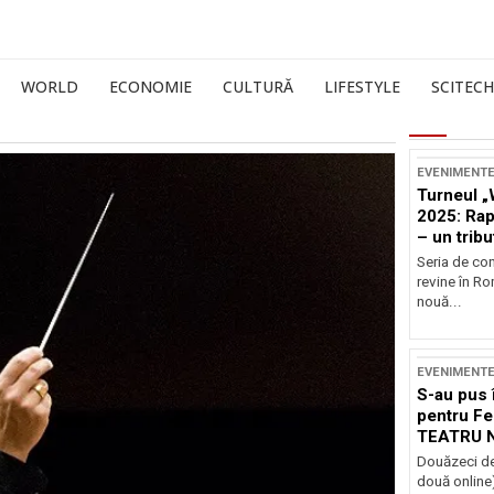
WORLD
ECONOMIE
CULTURĂ
LIFESTYLE
SCITECH
EVENIMENT
Turneul „
2025: Ra
– un tribu
și Occide
Seria de co
revine în R
nouă...
EVENIMENT
S-au pus 
pentru Fe
TEATRU 
Douăzeci de
două online