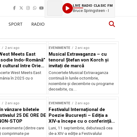
LIVE RADIO CLASIC FM
Bruce Springsteen - I
SPORT
RADIO
E
2 ani ago
EVENIMENTE
2 ani ago
West Meets East
Musical Extravaganza – cu
psodie Indo-Română”
tenorul Ștefan von Korch și
t cultural între Orient
invitați de marcă
nt
ncerte West Meets East
Concertele Musical Extravaganza
omânia în 2025 cu o
continuă în lunile octombrie,
noiembrie şi decembrie cu programe
deosebite, cu...
E
2 ani ago
EVENIMENTE
2 ani ago
în vânzare biletele
Festivalul Internațional de
stivalul 25 DE ORE DE
Poezie București – Ediția a
NON-STOP
XIV-a începe cu o conferință
despre limba română
 evenimente (dintre care
Luni, 11 septembrie, debutează cea
susținută de Marco Lucchesi
) comprimate pe
de-a XIV-a ediție a Festivalului