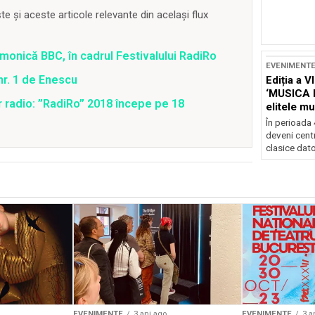
 și aceste articole relevante din același flux
rmonică BBC, în cadrul Festivalului RadiRo
EVENIMENT
nr. 1 de Enescu
Ediția a V
‘MUSICA 
r radio: ”RadiRo” 2018 începe pe 18
elitele mu
Brașov
În perioada
deveni centr
clasice dator
EVENIMENTE
3 ani ago
EVENIMENTE
3 a