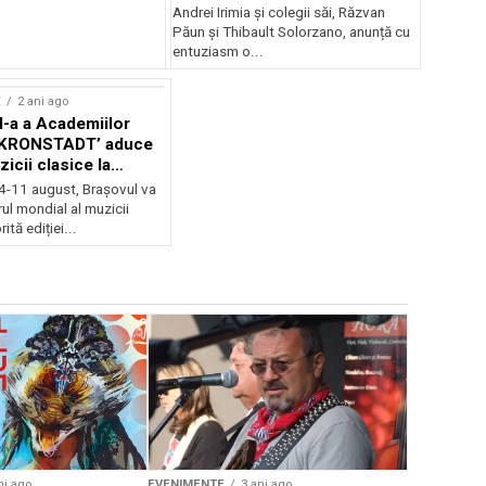
Andrei Irimia și colegii săi, Răzvan
Păun și Thibault Solorzano, anunță cu
entuziasm o...
E
2 ani ago
II-a a Academiilor
KRONSTADT’ aduce
zicii clasice la
 4-11 august, Brașovul va
ul mondial al muzicii
ită ediției...
EVENIMENTE
Weekend c
Teatru la 
eveniment
ni ago
EVENIMENTE
3 ani ago