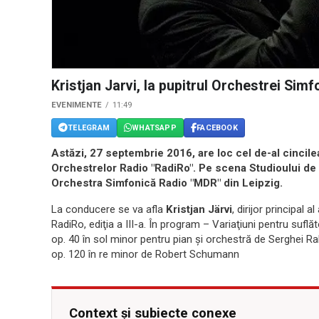
Kristjan Jarvi, la pupitrul Orchestrei Sim
EVENIMENTE
11:49
TELEGRAM
WHATSAPP
FACEBOOK
Astăzi, 27 septembrie 2016, are loc cel de-al cincilea
Orchestrelor Radio "RadiRo". Pe scena Studioului de 
Orchestra Simfonică Radio "MDR" din Leipzig.
La conducere se va afla
Kristjan Järvi
, dirijor principal 
RadiRo, ediţia a III-a. În program – Variaţiuni pentru suflă
op. 40 în sol minor pentru pian şi orchestră de Serghei R
op. 120 în re minor de Robert Schumann
Context și subiecte conexe