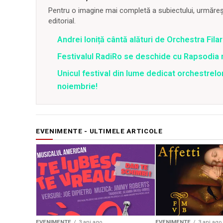
Pentru o imagine mai completă a subiectului, urmărește
editorial.
Andrei Ioniță cântă alături de Orchestra Fila
Festivalul RadiRo se deschide cu Rapsodia 
Unicul festival din lume dedicat orchestrelo
noiembrie!
EVENIMENTE - ULTIMELE ARTICOLE
EVENIMENTE
3 ani ago
EVENIMENTE
3 ani ago