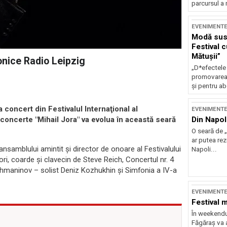
parcursul a 
EVENIMENT
Modă sust
Festival 
Mătușii”
fonice Radio Leipzig
„D*efectele
promovarea 
și pentru ab
 concert din Festivalul Internaţional al
EVENIMENT
Din Napol
concerte "Mihail Jora" va evolua în această seară
O seară de „
ar putea re
al ansamblului amintit şi director de onoare al Festivalului
Napoli...
tori, coarde şi clavecin de Steve Reich, Concertul nr. 4
ahmaninov – solist Deniz Kozhukhin şi Simfonia a IV-a
EVENIMENT
Festival 
În weekendu
Făgăraș va a