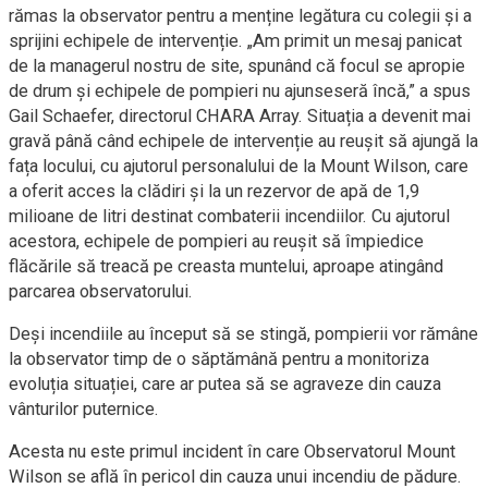
rămas la observator pentru a menține legătura cu colegii și a
sprijini echipele de intervenție. „Am primit un mesaj panicat
de la managerul nostru de site, spunând că focul se apropie
de drum și echipele de pompieri nu ajunseseră încă,” a spus
Gail Schaefer, directorul CHARA Array. Situația a devenit mai
gravă până când echipele de intervenție au reușit să ajungă la
fața locului, cu ajutorul personalului de la Mount Wilson, care
a oferit acces la clădiri și la un rezervor de apă de 1,9
milioane de litri destinat combaterii incendiilor. Cu ajutorul
acestora, echipele de pompieri au reușit să împiedice
flăcările să treacă pe creasta muntelui, aproape atingând
parcarea observatorului.
Deși incendiile au început să se stingă, pompierii vor rămâne
la observator timp de o săptămână pentru a monitoriza
evoluția situației, care ar putea să se agraveze din cauza
vânturilor puternice.
Acesta nu este primul incident în care Observatorul Mount
Wilson se află în pericol din cauza unui incendiu de pădure.