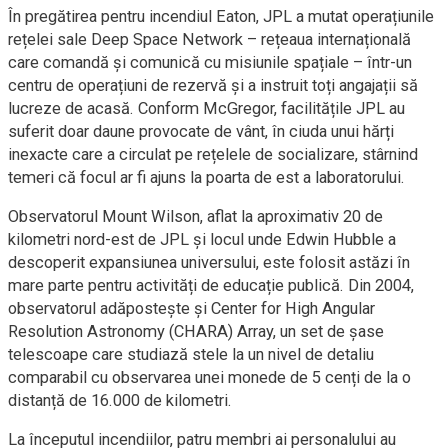
În pregătirea pentru incendiul Eaton, JPL a mutat operațiunile
rețelei sale Deep Space Network – rețeaua internațională
care comandă și comunică cu misiunile spațiale – într-un
centru de operațiuni de rezervă și a instruit toți angajații să
lucreze de acasă. Conform McGregor, facilitățile JPL au
suferit doar daune provocate de vânt, în ciuda unui hărți
inexacte care a circulat pe rețelele de socializare, stârnind
temeri că focul ar fi ajuns la poarta de est a laboratorului.
Observatorul Mount Wilson, aflat la aproximativ 20 de
kilometri nord-est de JPL și locul unde Edwin Hubble a
descoperit expansiunea universului, este folosit astăzi în
mare parte pentru activități de educație publică. Din 2004,
observatorul adăpostește și Center for High Angular
Resolution Astronomy (CHARA) Array, un set de șase
telescoape care studiază stele la un nivel de detaliu
comparabil cu observarea unei monede de 5 cenți de la o
distanță de 16.000 de kilometri.
La începutul incendiilor, patru membri ai personalului au