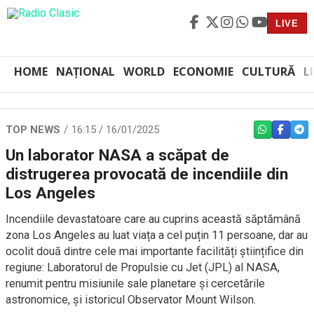
LIVE
HOME
NAȚIONAL
WORLD
ECONOMIE
CULTURĂ
L
TOP NEWS
16:15 / 16/01/2025
WHATSAPP
FACEBO
TEL
Un laborator NASA a scăpat de
distrugerea provocată de incendiile din
Los Angeles
Incendiile devastatoare care au cuprins această săptămână
zona Los Angeles au luat viața a cel puțin 11 persoane, dar au
ocolit două dintre cele mai importante facilități științifice din
regiune: Laboratorul de Propulsie cu Jet (JPL) al NASA,
renumit pentru misiunile sale planetare și cercetările
astronomice, și istoricul Observator Mount Wilson.