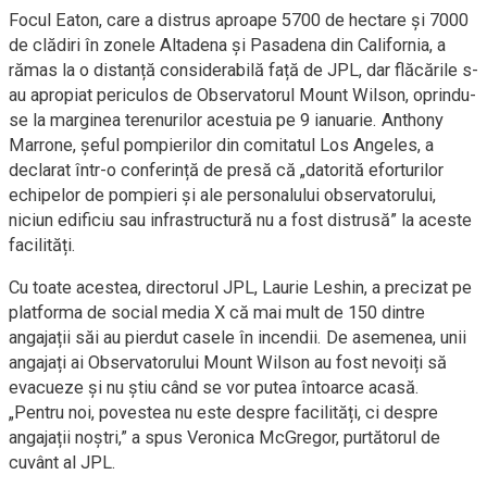
Focul Eaton, care a distrus aproape 5700 de hectare și 7000
de clădiri în zonele Altadena și Pasadena din California, a
rămas la o distanță considerabilă față de JPL, dar flăcările s-
au apropiat periculos de Observatorul Mount Wilson, oprindu-
se la marginea terenurilor acestuia pe 9 ianuarie. Anthony
Marrone, șeful pompierilor din comitatul Los Angeles, a
declarat într-o conferință de presă că „datorită eforturilor
echipelor de pompieri și ale personalului observatorului,
niciun edificiu sau infrastructură nu a fost distrusă” la aceste
facilități.
Cu toate acestea, directorul JPL, Laurie Leshin, a precizat pe
platforma de social media X că mai mult de 150 dintre
angajații săi au pierdut casele în incendii. De asemenea, unii
angajați ai Observatorului Mount Wilson au fost nevoiți să
evacueze și nu știu când se vor putea întoarce acasă.
„Pentru noi, povestea nu este despre facilități, ci despre
angajații noștri,” a spus Veronica McGregor, purtătorul de
cuvânt al JPL.