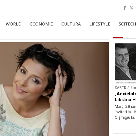
WORLD
ECONOMIE
CULTURĂ
LIFESTYLE
SCITECH
CARTE
7 a
„Anxietat
Librăria 
Marți, 28 ia
invitati la 
Cișmigiu la.