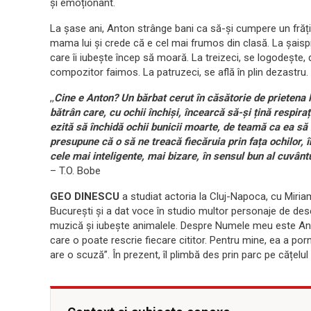
și emoționant.
La șase ani, Anton strânge bani ca să-și cumpere un frățior
mama lui și crede că e cel mai frumos din clasă. La șais
care îi iubește încep să moară. La treizeci, se logodește, 
compozitor faimos. La patruzeci, se află în plin dezastru.
,,
Cine e Anton? Un bărbat cerut în căsătorie de prietena l
bătrân care, cu ochii închiși, încearcă să-și țină respira
ezită să închidă ochii bunicii moarte, de teamă ca ea să
presupune că o să ne treacă fiecăruia prin fața ochilor, în
cele mai inteligente, mai bizare, în sensul bun al cuvântu
– T.O. Bobe
GEO DINESCU
a studiat actoria la Cluj-Napoca, cu Miriam 
București și a dat voce în studio multor personaje de des
muzică și iubește animalele. Despre Numele meu este Ant
care o poate rescrie fiecare cititor. Pentru mine, ea a porn
are o scuză”. În prezent, îl plimbă des prin parc pe cățelu