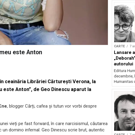
CARTE
7 a
 meu este Anton
Lansare a
„Deborah”
autorului
Editura Huma
decembrie, l
 în ceainăria Librăriei Cărturești Verona, la
Humanitas d
u este Anton”, de Geo Dinescu aparut la
 Ene
, blogger Cărți, cafea și tutun vor vorbi despre
unei vieți pe fast forward, în care narcisismul, căutarea
esc un domino infernal. Geo Dinescu scrie brut, autentic
CARTE
7 a