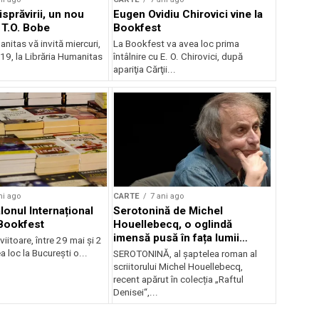
sprăvirii, un nou
Eugen Ovidiu Chirovici vine la
T.O. Bobe
Bookfest
nitas vă invită miercuri,
La Bookfest va avea loc prima
a 19, la Librăria Humanitas
întâlnire cu E. O. Chirovici, după
apariţia Cărţii...
ni ago
CARTE
7 ani ago
lonul Internațional
Serotonină de Michel
Bookfest
Houellebecq, o oglindă
imensă pusă în fața lumii
itoare, între 29 mai și 2
contemporane, din 15 mai în
a loc la București o...
SEROTONINĂ, al șaptelea roman al
librării
scriitorului Michel Houellebecq,
recent apărut în colecția „Raftul
Denisei“,...