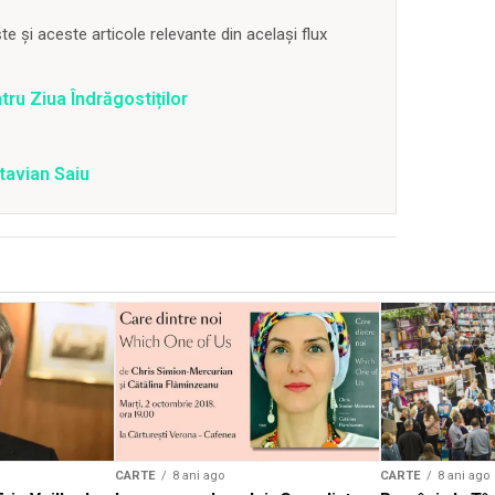
 și aceste articole relevante din același flux
u Ziua Îndrăgostiților
tavian Saiu
CARTE
8 ani ago
CARTE
8 ani ago