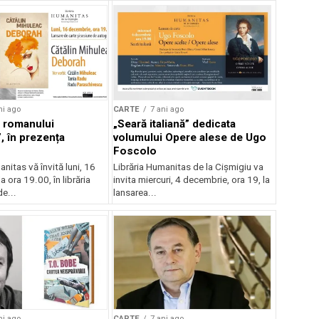
ni ago
CARTE
7 ani ago
 romanului
„Seară italiană” dedicata
, în prezența
volumului Opere alese de Ugo
Foscolo
nitas vă învită luni, 16
Librăria Humanitas de la Cișmigiu va
a ora 19.00, în librăria
invita miercuri, 4 decembrie, ora 19, la
e...
lansarea...
ni ago
CARTE
7 ani ago