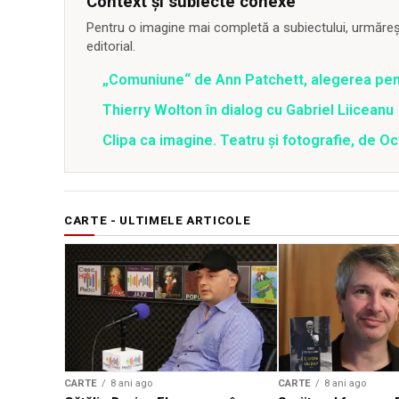
Context și subiecte conexe
Pentru o imagine mai completă a subiectului, urmărește
editorial.
„Comuniune“ de Ann Patchett, alegerea pentr
Thierry Wolton în dialog cu Gabriel Liiceanu
Clipa ca imagine. Teatru și fotografie, de Oc
CARTE - ULTIMELE ARTICOLE
CARTE
8 ani ago
CARTE
8 ani ago