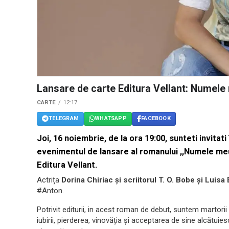
Lansare de carte Editura Vellant: Numele
CARTE
12:17
TELEGRAM
WHATSAPP
FACEBOOK
Joi, 16 noiembrie, de la ora 19:00, sunteti invitati
evenimentul de lansare al romanului ,,Numele me
Editura Vellant.
Actrița
Dorina Chiriac și scriitorul T. O. Bobe și Luisa
#Anton.
Potrivit editurii, in acest roman de debut, suntem martorii 
iubirii, pierderea, vinovăția și acceptarea de sine alcătui