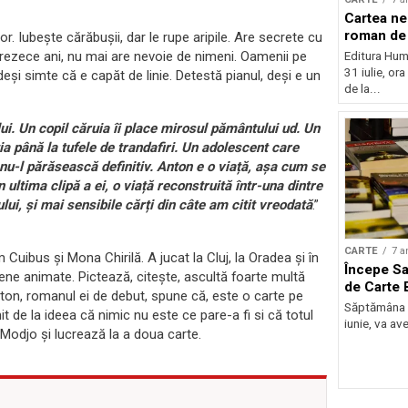
Cartea nei
roman de 
. Iubește cărăbușii, dar le rupe aripile. Are secrete cu
prezece ani, nu mai are nevoie de nimeni. Oamenii pe
Editura Huma
31 iulie, or
deși simte că e capăt de linie. Detestă pianul, deși e un
de la...
ui. Un copil căruia îi place mirosul pământului ud. Un
ția până la tufele de trandafiri. Un adolescent care
 nu-l părăsească definitiv. Anton e o viață, așa cum se
 ultima clipă a ei, o viață reconstruită într-una dintre
lui, și mai sensibile cărți din câte am citit vreodată
.”
CARTE
7 a
Cuibus și Mona Chirilă. A jucat la Cluj, la Oradea și în
Începe Sa
ene animate. Pictează, citește, ascultă foarte multă
de Carte 
on, romanul ei de debut, spune că, este o carte pe
Săptămâna vi
it de la ideea că nimic nu este ce pare-a fi si că totul
iunie, va ave
l Modjo și lucrează la a doua carte.