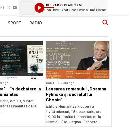
LIVE RADIO CLASIC FM
Bon Jovi - You Give Love a Bad Name
SPORT
RADIO
ni ago
CARTE
7 ani ago
ea” – în dezbatere la
Lansarea romanului „Doamna
Humanitas
Pylinska și secretul lui
Chopin“
nuarie, ora 19, sunteti
Librăria Humanitas de la
Editura Humanitas Fiction vă
..
invită miercuri, 18 decembrie, ora
19.00 la Librăria Humanitas de la
Cișmigiu (Bd. Regina Elisabeta...