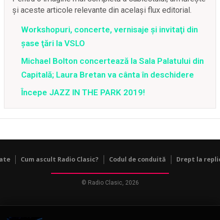
și aceste articole relevante din același flux editorial.
Workshopuri, concerte, vernisaje şi invitaţi din
şase ţări la VSLO
Michael Bolton concertează la Sala Palatului din
Capitală; Laura Bretan va cânta în deschidere
Începe JAZZ IN THE PARK 2019!
tate
Cum ascult Radio Clasic?
Codul de conduită
Drept la repli
© Radio Clasic, 2026