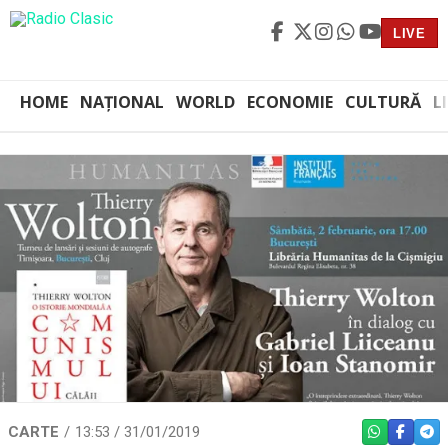
LIVE
HOME
NAȚIONAL
WORLD
ECONOMIE
CULTURĂ
L
CARTE
13:53 / 31/01/2019
WHATSAPP
FACEBO
TEL