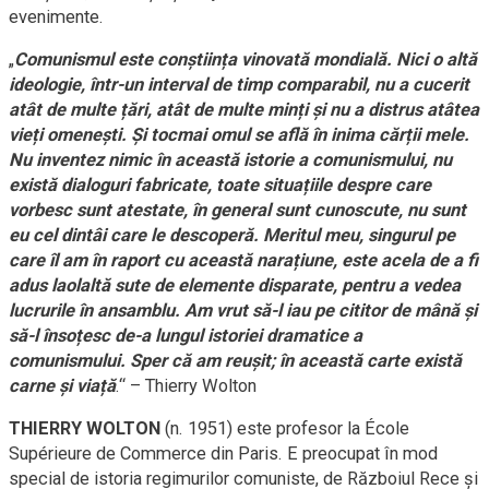
evenimente.
„
Comunismul este conștiința vinovată mondială. Nici o altă
ideologie, într-un interval de timp comparabil, nu a cucerit
atât de multe țări, atât de multe minți și nu a distrus atâtea
vieți omenești. Și tocmai omul se află în inima cărții mele.
Nu inventez nimic în această istorie a comunismului, nu
există dialoguri fabricate, toate situațiile despre care
vorbesc sunt atestate, în general sunt cunoscute, nu sunt
eu cel dintâi care le descoperă. Meritul meu, singurul pe
care îl am în raport cu această narațiune, este acela de a fi
adus laolaltă sute de elemente disparate, pentru a vedea
lucrurile în ansamblu. Am vrut să-l iau pe cititor de mână și
să-l însoțesc de-a lungul istoriei dramatice a
comunismului. Sper că am reușit; în această carte există
carne și viață
.“ – Thierry Wolton
THIERRY WOLTON
(n. 1951) este profesor la École
Supérieure de Commerce din Paris. E preocupat în mod
special de istoria regimurilor comuniste, de Războiul Rece și