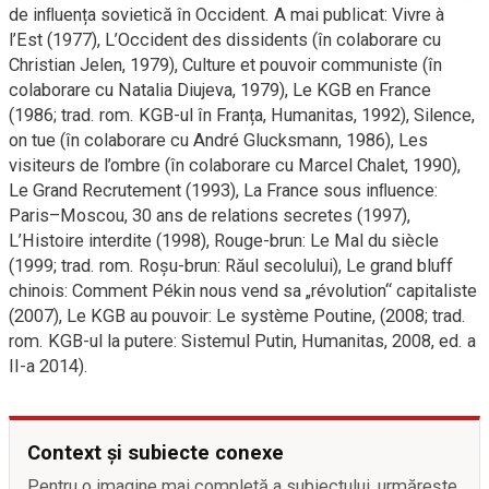
de inﬂuența sovietică în Occident. A mai publicat: Vivre à
l’Est (1977), L’Occident des dissidents (în colaborare cu
Christian Jelen, 1979), Culture et pouvoir communiste (în
colaborare cu Natalia Diujeva, 1979), Le KGB en France
(1986; trad. rom. KGB-ul în Franța, Humanitas, 1992), Silence,
on tue (în colaborare cu André Glucksmann, 1986), Les
visiteurs de l’ombre (în colaborare cu Marcel Chalet, 1990),
Le Grand Recrutement (1993), La France sous inﬂuence:
Paris–Moscou, 30 ans de relations secretes (1997),
L’Histoire interdite (1998), Rouge-brun: Le Mal du siècle
(1999; trad. rom. Roșu-brun: Răul secolului), Le grand bluff
chinois: Comment Pékin nous vend sa „révolution“ capitaliste
(2007), Le KGB au pouvoir: Le système Poutine, (2008; trad.
rom. KGB-ul la putere: Sistemul Putin, Humanitas, 2008, ed. a
II-a 2014).
Context și subiecte conexe
Pentru o imagine mai completă a subiectului, urmărește