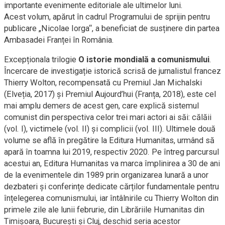
importante evenimente editoriale ale ultimelor luni.
Acest volum, apărut în cadrul Programului de sprijin pentru
publicare „Nicolae Iorga“, a beneficiat de susținere din partea
Ambasadei Franței în România.
Excepționala trilogie
O istorie mondială a comunismului
.
Încercare de investigație istorică scrisă de jurnalistul francez
Thierry Wolton, recompensată cu Premiul Jan Michalski
(Elveția, 2017) și Premiul Aujourd’hui (Franța, 2018), este cel
mai amplu demers de acest gen, care explică sistemul
comunist din perspectiva celor trei mari actori ai săi: călăii
(vol. I), victimele (vol. II) și complicii (vol. III). Ultimele două
volume se află în pregătire la Editura Humanitas, urmând să
apară în toamna lui 2019, respectiv 2020. Pe întreg parcursul
acestui an, Editura Humanitas va marca împlinirea a 30 de ani
de la evenimentele din 1989 prin organizarea lunară a unor
dezbateri și conferințe dedicate cărților fundamentale pentru
înțelegerea comunismului, iar întâlnirile cu Thierry Wolton din
primele zile ale lunii februrie, din Librăriile Humanitas din
Timișoara, București și Cluj, deschid seria acestor