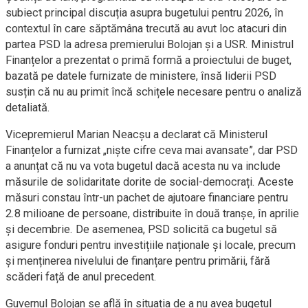
subiect principal discuția asupra bugetului pentru 2026, în
contextul în care săptămâna trecută au avut loc atacuri din
partea PSD la adresa premierului Bolojan și a USR. Ministrul
Finanțelor a prezentat o primă formă a proiectului de buget,
bazată pe datele furnizate de ministere, însă liderii PSD
susțin că nu au primit încă schițele necesare pentru o analiză
detaliată.
Vicepremierul Marian Neacșu a declarat că Ministerul
Finanțelor a furnizat „niște cifre ceva mai avansate”, dar PSD
a anunțat că nu va vota bugetul dacă acesta nu va include
măsurile de solidaritate dorite de social-democrați. Aceste
măsuri constau într-un pachet de ajutoare financiare pentru
2.8 milioane de persoane, distribuite în două tranșe, în aprilie
și decembrie. De asemenea, PSD solicită ca bugetul să
asigure fonduri pentru investițiile naționale și locale, precum
și menținerea nivelului de finanțare pentru primării, fără
scăderi față de anul precedent.
Guvernul Bolojan se află în situația de a nu avea bugetul