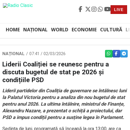
LIVE
HOME
NAȚIONAL
WORLD
ECONOMIE
CULTURĂ
L
NAȚIONAL
07:41 / 02/03/2026
WHATSAPP
FACEBO
TEL
Liderii Coaliției se reunesc pentru a
discuta bugetul de stat pe 2026 și
condițiile PSD
Liderii partidelor din Coaliția de guvernare se întâlnesc luni
la Palatul Victoria pentru a analiza din nou bugetul de stat
pentru anul 2026. La ultima întâlnire, ministrul de Finanțe,
Alexandru Nazare, a prezentat o schiță a proiectului, dar
PSD a impus condiții pentru a susține legea în Parlament.
Ședința de luni, programată să înceapă la ora 13:00, are ca