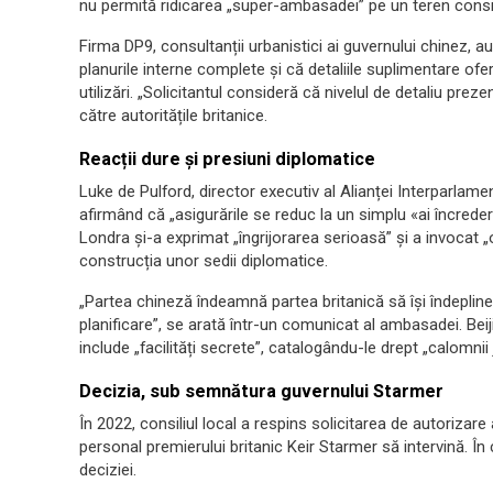
nu permită ridicarea „super-ambasadei” pe un teren consi
Firma DP9, consultanții urbanistici ai guvernului chinez, 
planurile interne complete și că detaliile suplimentare ofer
utilizări. „Solicitantul consideră că nivelul de detaliu pre
către autoritățile britanice.
Reacții dure și presiuni diplomatice
Luke de Pulford, director executiv al Alianței Interparlamen
afirmând că „asigurările se reduc la un simplu «ai încreder
Londra și-a exprimat „îngrijorarea serioasă” și a invocat „obl
construcția unor sedii diplomatice.
„Partea chineză îndeamnă partea britanică să își îndepline
planificare”, se arată într-un comunicat al ambasadei. Beiji
include „facilități secrete”, catalogându-le drept „calomnii 
Decizia, sub semnătura guvernului Starmer
În 2022, consiliul local a respins solicitarea de autorizare 
personal premierului britanic Keir Starmer să intervină. În
deciziei.