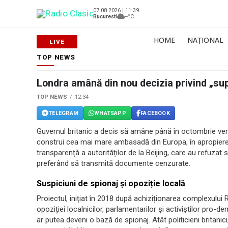
07.08.2026 | 11:39
Bucuresti
--°C
HOME
NAȚIONAL
TOP NEWS
Londra amână din nou decizia privind „s
TOP NEWS
12:34
TELEGRAM
WHATSAPP
FACEBOOK
Guvernul britanic a decis să amâne până în octombrie verdi
construi cea mai mare ambasadă din Europa, în apropierea 
transparență a autorităților de la Beijing, care au refuzat s
preferând să transmită documente cenzurate.
Suspiciuni de spionaj și opoziție locală
Proiectul, inițiat în 2018 după achiziționarea complexului 
opoziției localnicilor, parlamentarilor și activiștilor pro-
ar putea deveni o bază de spionaj. Atât politicieni britanic