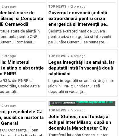
2 ore ago
TOP NEWS
2 ore ago
declară stare de
Guvernul convoacă ședință
Călărași și Constanța
extraordinară pentru criza
NE Cernavodă
energetică și intervenții pe
Dunăre
tituie stare de alertă în
Ședință extraordinară de Guvern
 Constanța pentru CNE
pentru criza energetică și intervenții
uvernul României...
pe Dunăre Guvernul se reunește...
5 ore ago
TOP NEWS
5 ore ago
la: Ministerul
Legea integrității se amână, iar
i a atins o absorbție
deputații intră în vacanță două
in PNRR
săptămâni
e 93% din PNRR la
Legea integrității se amână, deși este
ezvoltării, Cseke Attila
jalon în PNRR; Grindeanu lasă
autorități...
deputații în vacanță...
Sursă foto: Shutterstock
5 ore ago
TOP NEWS
5 ore ago
roi, preşedintele CJ
John Stones, noul fundaș al
, audiat ca martor la
echipei Inter Milano, după un
 General
deceniu la Manchester City
e CJ Constanţa, Florin
Transferul lui John Stones la Inter
at ca martor la Parchetul