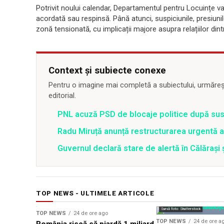
Potrivit noului calendar, Departamentul pentru Locuințe v
acordată sau respinsă. Până atunci, suspiciunile, presiunil
zonă tensionată, cu implicații majore asupra relațiilor dint
Context și subiecte conexe
Pentru o imagine mai completă a subiectului, urmărește
editorial.
PNL acuză PSD de blocaje politice după su
Radu Miruță anunță restructurarea urgentă
Guvernul declară stare de alertă în Călăraș
TOP NEWS - ULTIMELE ARTICOLE
Sursă foto: Shutterstock
TOP NEWS
24 de ore ago
TOP NEWS
24 de ore a