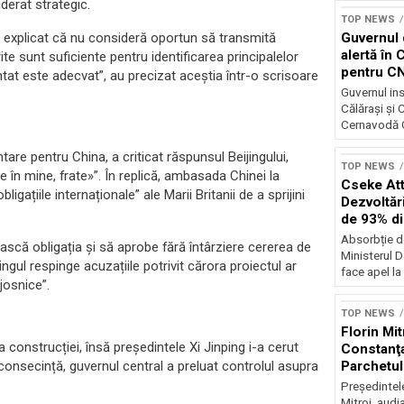
derat strategic.
TOP NEWS
Guvernul 
au explicat că nu consideră oportun să transmită
alertă în 
ite sunt suficiente pentru identificarea principalelor
pentru C
zentat este adecvat”, au precizat aceștia într-o scrisoare
Guvernul ins
Călărași și
Cernavodă G
tare pentru China, a criticat răspunsul Beijingului,
TOP NEWS
e în mine, frate»”. În replică, ambasada Chinei la
Cseke Atti
igațiile internaționale” ale Marii Britanii de a sprijini
Dezvoltări
de 93% d
Absorbție d
ască obligația și să aprobe fără întârziere cererea de
Ministerul D
ngul respinge acuzațiile potrivit cărora proiectul ar
face apel la 
josnice”.
TOP NEWS
Florin Mit
a construcției, însă președintele Xi Jinping i-a cerut
Constanţa
Parchetul
 consecință, guvernul central a preluat controlul asupra
Preşedintel
Mitroi, audi