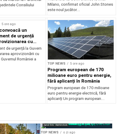
Milano, confirmat oficial John Stones
edintele Consiliului
este noul jucător...
5 ore ago
 convoacă un
ent de urgență
rovizionarea cu
il
t de urgență la Guvern
rarea aprovizionării cu
 Guvernul României a
TOP NEWS
5 ore ago
Program european de 170
milioane euro pentru energie,
fără aplicanți în România
Program european de 170 milioane
euro pentru energie electrică, fără
aplicanți Un program european...
Sursă foto: Shutterstock
TOP NEWS
TOP NEWS
o zi ago