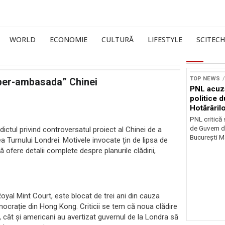
WORLD
ECONOMIE
CULTURĂ
LIFESTYLE
SCITECH
TOP NEWS
uper-ambasada” Chinei
PNL acuz
politice 
Hotărâril
PNL critică
de Guvern d
ctul privind controversatul proiect al Chinei de a
București Ma
Turnului Londrei. Motivele invocate țin de lipsa de
ă ofere detalii complete despre planurile clădirii,
Royal Mint Court, este blocat de trei ani din cauza
democrație din Hong Kong. Criticii se tem că noua clădire
i, cât și americani au avertizat guvernul de la Londra să