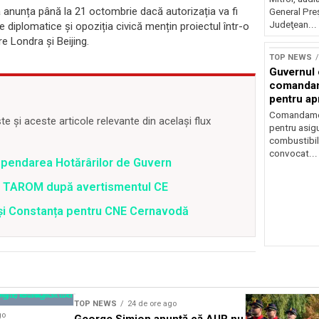
a anunța până la 21 octombrie dacă autorizația va fi
General Preş
Judeţean...
e diplomatice și opoziția civică mențin proiectul într-o
re Londra și Beijing.
TOP NEWS
Guvernul
comandam
pentru ap
combustib
Comandamen
 și aceste articole relevante din același flux
pentru asigu
combustibil
convocat...
spendarea Hotărârilor de Guvern
 a TAROM după avertismentul CE
i și Constanța pentru CNE Cernavodă
TOP NEWS
24 de ore ago
go