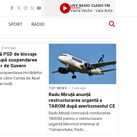
LIVE RADIO CLASIC FM
Vama Veche - Vara Asta
SPORT
RADIO
2 ore ago
ă PSD de blocaje
după suspendarea
or de Guvern
 suspendarea Hotărârilor
e către Curtea de Apel
i mulți...
TOP NEWS
2 ore ago
Radu Miruță anunță
restructurarea urgentă a
TAROM după avertismentul CE
Radu Miruță convoacă conducerea
TAROM pentru o restructurare
urgentă Ministrul interimar al
Transportului, Radu...