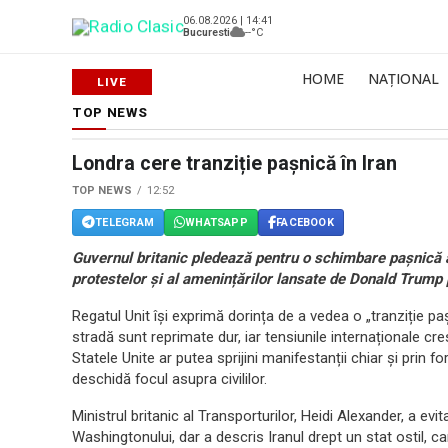
06.08.2026 | 14:41
Bucuresti
--°C
HOME
NAȚIONAL
TOP NEWS
Londra cere tranziție pașnică în Iran
TOP NEWS
12:52
TELEGRAM
WHATSAPP
FACEBOOK
Guvernul britanic pledează pentru o schimbare pașnică a 
protestelor și al amenințărilor lansate de Donald Trump p
Regatul Unit își exprimă dorința de a vedea o „tranziție paș
stradă sunt reprimate dur, iar tensiunile internaționale cr
Statele Unite ar putea sprijini manifestanții chiar și prin fo
deschidă focul asupra civililor.
Ministrul britanic al Transporturilor, Heidi Alexander, a ev
Washingtonului, dar a descris Iranul drept un stat ostil, 