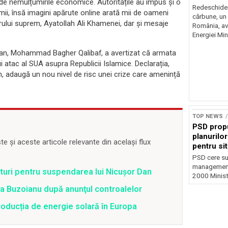
 de nemulțumirile economice. Autoritățile au impus și o
risc majo
Redeschider
lumii, însă imagini apărute online arată mii de oameni
cărbune, un 
rului suprem, Ayatollah Ali Khamenei, dar și mesaje
România, av
Energiei Mini
anian, Mohammad Bagher Qalibaf, a avertizat că armata
ui atac al SUA asupra Republicii Islamice. Declarația,
ian, adaugă un nou nivel de risc unei crize care amenință
TOP NEWS
PSD prop
planurilo
 și aceste articole relevante din același flux
pentru si
PSD cere su
management 
uri pentru suspendarea lui Nicușor Dan
2000 Ministr
tra Buzoianu după anunţul controalelor
oducția de energie solară în Europa