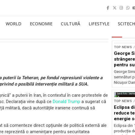
WORLD
ECONOMIE
CULTURĂ
LIFESTYLE
SCITECH
TOP NEWS
George S
strângere
pentru su
Nicușor 
George Simi
semnături p
puterii la Teheran, pe fondul represiunii violente a
Nicușor Dan
rivind o posibilă intervenție militară a SUA.
Sursă foto: Shutte
nică” a puterii în Iran, în contextul în care protestele de
esc. Declarația vine după ce
Donald Trump
a sugerat că
TOP NEWS
Eclipsa d
rță militară, dacă autoritățile iraniene continuă să
reduce te
energie s
itat să comenteze direct opțiunile de politică externă ale
Eclipsa din
producția de
care reprezintă o amenințare pentru securitatea