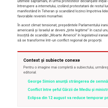
ultimele săptămâni, în urma protestelor declanșate inițial
întrerupere a internetului, izolând protestatarii de restul 
manifestând în Teheran și scandând lozinci împotriva lide
favorabile revenirii monarhiei.
În acest climat tensionat, președintele Parlamentului ir
americană și Israelul ar deveni „ținte legitime” în cazul un
însoțită de scandări „Moarte Americii” în legislativul iran
să se transforme într-un conflict regional de proporții.
Context și subiecte conexe
Pentru o imagine mai completă a subiectului, urmărește
editorial.
George Simion anunță strângerea de semnăt
Conflict între şeful Gărzii de Mediu şi minis
Eclipsa din 12 august va reduce temporar pr