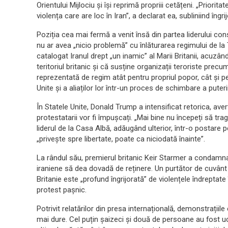
Orientului Mijlociu și își reprimă propriii cetățeni. „Prior
violența care are loc în Iran”, a declarat ea, subliniind îng
Poziția cea mai fermă a venit însă din partea liderului con
nu ar avea „nicio problemă” cu înlăturarea regimului de la
catalogat Iranul drept „un inamic” al Marii Britanii, acuz
teritoriul britanic și că susține organizații teroriste pr
reprezentată de regim atât pentru propriul popor, cât și p
Unite și a aliaților lor într-un proces de schimbare a puterii 
În Statele Unite, Donald Trump a intensificat retorica, aver
protestatarii vor fi împușcați. „Mai bine nu începeți să tr
liderul de la Casa Albă, adăugând ulterior, într-o postare 
„privește spre libertate, poate ca niciodată înainte”.
La rândul său, premierul britanic Keir Starmer a condamnat
iraniene să dea dovadă de reținere. Un purtător de cuvânt
Britanie este „profund îngrijorată” de violențele îndreptate 
protest pașnic.
Potrivit relatărilor din presa internațională, demonstrațiile
mai dure. Cel puțin șaizeci și două de persoane au fost uci