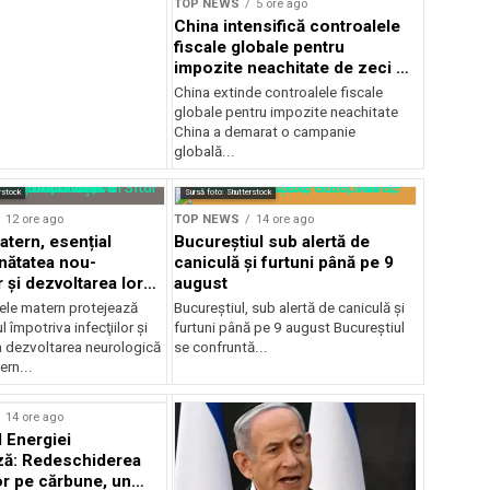
TOP NEWS
5 ore ago
China intensifică controalele
fiscale globale pentru
impozite neachitate de zeci de
ani
China extinde controalele fiscale
globale pentru impozite neachitate
China a demarat o campanie
globală...
rstock
Sursă foto: Shutterstock
12 ore ago
TOP NEWS
14 ore ago
atern, esențial
Bucureștiul sub alertă de
nătatea nou-
caniculă și furtuni până pe 9
 și dezvoltarea lor
august
ică
ele matern protejează
Bucureștiul, sub alertă de caniculă și
 împotriva infecţiilor şi
furtuni până pe 9 august Bucureștiul
a dezvoltarea neurologică
se confruntă...
ern...
14 ore ago
l Energiei
ză: Redeschiderea
or pe cărbune, un