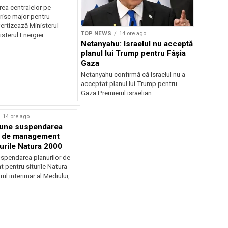
r pentru România
ea centralelor pe
risc major pentru
ertizează Ministerul
TOP NEWS
14 ore ago
sterul Energiei...
Netanyahu: Israelul nu acceptă
planul lui Trump pentru Fâșia
Gaza
Netanyahu confirmă că Israelul nu a
acceptat planul lui Trump pentru
Gaza Premierul israelian...
14 ore ago
une suspendarea
r de management
turile Natura 2000
spendarea planurilor de
pentru siturile Natura
ul interimar al Mediului,...