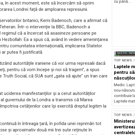
cu până...
itatea, în acest moment, este să încercăm să oprim
rijorarea Londrei față de amploarea represiunii.
servatorilor britanici, Kemi Badenoch, care a afirmat că
 Teheran. Într-o intervenție la BBC, Badenoch a
ând regimul că a încercat să asasineze persoane pe
ecum Hezbollah. Ea a spus că, având în vedere amenințarea
entru comunitatea internațională, implicarea Statelor
ar putea fi justificată.
Sursă foto: Shutte
TOP NEWS
tizând autoritățile iraniene că vor urma represalii dacă
Laptele m
ageți, pentru că vom începe și noi să tragem”, a spus
pentru să
pe Truth Social, că SUA sunt „gata să ajute” un Iran care
născuților
neurolog
Medic: Lapt
nou-născutul
 uciderea manifestanților și a cerut autorităților
contribuie l
 al guvernului de la Londra a transmis că Marea
Laptele mat
împotriva cetățenilor care își exercită dreptul legitim la
TOP NEWS
Ministeru
 continuă în întreaga țară, în pofida unei reprimări tot
avertizea
se și aproximativ două mii trei sute reținute în
centralel