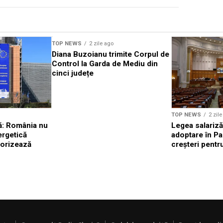
TOP NEWS
2 zile ago
Diana Buzoianu trimite Corpul de
Control la Garda de Mediu din
cinci județe
TOP NEWS
2 zil
: România nu
Legea salariză
ergetică
adoptare în Pa
torizează
creșteri pentru