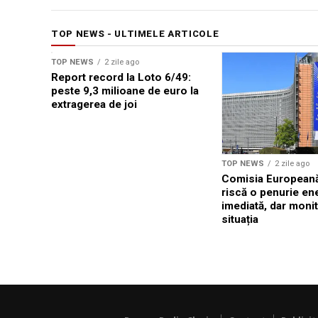
TOP NEWS - ULTIMELE ARTICOLE
TOP NEWS
2 zile ago
Report record la Loto 6/49:
peste 9,3 milioane de euro la
extragerea de joi
TOP NEWS
2 zile ago
Comisia Europeană
riscă o penurie en
imediată, dar moni
situația