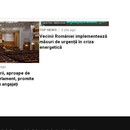
Sursă foto: Shutte
Sursă foto: Shutterstock
TOP NEWS
TOP NEWS
2 zile ago
Val de că
Vecinii României implementează
de Sud, t
măsuri de urgență în criza
42,5 grad
energetică
e ago
rii, aproape de
rlament, promite
 angajați