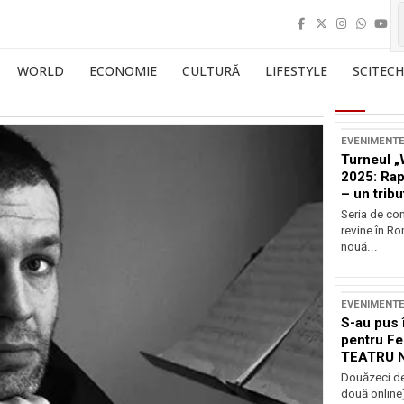
WORLD
ECONOMIE
CULTURĂ
LIFESTYLE
SCITECH
EVENIMENT
Turneul „
2025: Ra
– un tribu
și Occide
Seria de co
revine în R
nouă...
EVENIMENT
S-au pus 
pentru Fe
TEATRU 
Douăzeci de
două online