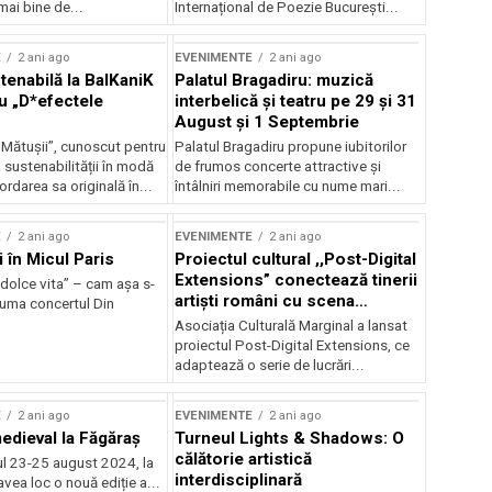
mai bine de...
Internațional de Poezie București...
E
2 ani ago
EVENIMENTE
2 ani ago
enabilă la BalKaniK
Palatul Bragadiru: muzică
cu „D*efectele
interbelică şi teatru pe 29 şi 31
August şi 1 Septembrie
 Mătușii”, cunoscut pentru
Palatul Bragadiru propune iubitorilor
sustenabilității în modă
de frumos concerte attractive şi
ordarea sa originală în...
întâlniri memorabile cu nume mari...
E
2 ani ago
EVENIMENTE
2 ani ago
i în Micul Paris
Proiectul cultural ,,Post-Digital
Extensions” conectează tinerii
dolce vita” – cam așa s-
artiști români cu scena
zuma concertul Din
internațională
Asociația Culturală Marginal a lansat
proiectul Post-Digital Extensions, ce
adaptează o serie de lucrări...
E
2 ani ago
EVENIMENTE
2 ani ago
medieval la Făgăraș
Turneul Lights & Shadows: O
călătorie artistică
l 23-25 august 2024, la
interdisciplinară
vea loc o nouă ediție a...