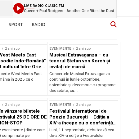
LIVE RADIO CLASIC FM
Queen + Paul Rodgers - Another One Bites the Dust
SPORT
RADIO
E
2 ani ago
EVENIMENTE
2 ani ago
West Meets East
Musical Extravaganza – cu
psodie Indo-Română”
tenorul Ștefan von Korch și
t cultural între Orient
invitați de marcă
nt
ncerte West Meets East
Concertele Musical Extravaganza
omânia în 2025 cu o
continuă în lunile octombrie,
noiembrie şi decembrie cu programe
deosebite, cu...
E
2 ani ago
EVENIMENTE
2 ani ago
în vânzare biletele
Festivalul Internațional de
stivalul 25 DE ORE DE
Poezie București – Ediția a
NON-STOP
XIV-a începe cu o conferință
despre limba română
 evenimente (dintre care
Luni, 11 septembrie, debutează cea
susținută de Marco Lucchesi
) comprimate pe
de-a XIV-a ediție a Festivalului