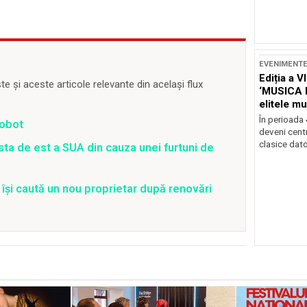
EVENIMENT
Ediția a V
 și aceste articole relevante din același flux
‘MUSICA 
elitele mu
Brașov
În perioada
robot
deveni centr
clasice dator
sta de est a SUA din cauza unei furtuni de
își caută un nou proprietar după renovări