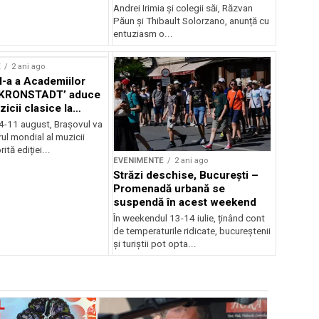
Andrei Irimia și colegii săi, Răzvan
Păun și Thibault Solorzano, anunță cu
entuziasm o...
E
2 ani ago
II-a a Academiilor
KRONSTADT’ aduce
zicii clasice la
 4-11 august, Brașovul va
ul mondial al muzicii
ită ediției...
EVENIMENTE
2 ani ago
Străzi deschise, București –
Promenadă urbană se
suspendă în acest weekend
În weekendul 13-14 iulie, ținând cont
de temperaturile ridicate, bucureștenii
și turiștii pot opta...
EVENIMENTE