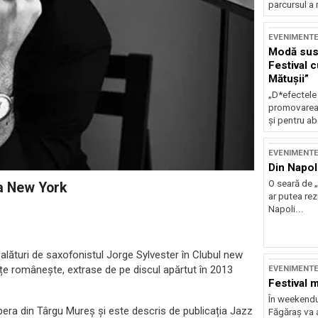
parcursul a 
EVENIMENT
Modă sust
Festival 
Mătușii”
„D*efectele
promovarea 
și pentru ab
EVENIMENT
Din Napol
O seară de „
la New York
ar putea re
Napoli...
lături de saxofonistul Jorge Sylvester în Clubul new
nțe românește, extrase de pe discul apărtut în 2013
EVENIMENT
Festival 
În weekendu
Opera din Târgu Mureș și este descris de publicația Jazz
Făgăraș va a