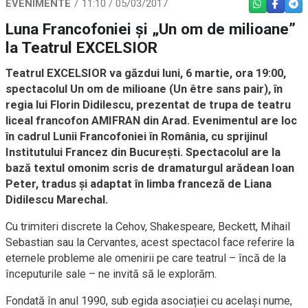
EVENIMENTE
11:10 / 05/03/2017
WHATSAPP
FACEBO
TEL
Luna Francofoniei și „Un om de milioane”
la Teatrul EXCELSIOR
Teatrul EXCELSIOR va găzdui luni, 6 martie, ora 19:00,
spectacolul Un om de milioane (Un être sans pair), în
regia lui Florin Didilescu, prezentat de trupa de teatru
liceal francofon AMIFRAN din Arad. Evenimentul are loc
în cadrul Lunii Francofoniei în România, cu sprijinul
Institutului Francez din București. Spectacolul are la
bază textul omonim scris de dramaturgul arădean Ioan
Peter, tradus și adaptat în limba franceză de Liana
Didilescu Marechal.
Cu trimiteri discrete la Cehov, Shakespeare, Beckett, Mihail
Sebastian sau la Cervantes, acest spectacol face referire la
eternele probleme ale omenirii pe care teatrul – încă de la
începuturile sale – ne invită să le explorăm.
Fondată în anul 1990, sub egida asociației cu același nume,