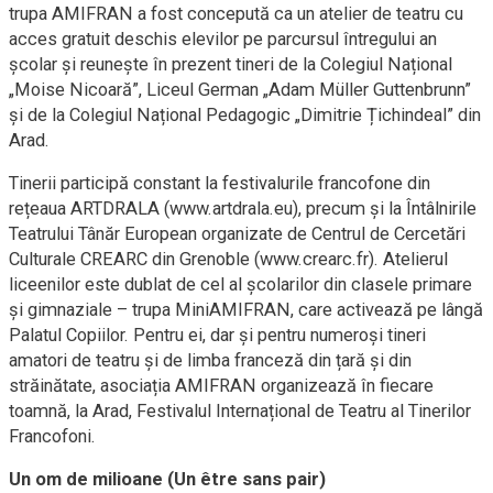
trupa AMIFRAN a fost concepută ca un atelier de teatru cu
acces gratuit deschis elevilor pe parcursul întregului an
școlar și reunește în prezent tineri de la Colegiul Național
„Moise Nicoară”, Liceul German „Adam Müller Guttenbrunn”
și de la Colegiul Național Pedagogic „Dimitrie Țichindeal” din
Arad.
Tinerii participă constant la festivalurile francofone din
rețeaua ARTDRALA (www.artdrala.eu), precum și la Întâlnirile
Teatrului Tânăr European organizate de Centrul de Cercetări
Culturale CREARC din Grenoble (www.crearc.fr). Atelierul
liceenilor este dublat de cel al școlarilor din clasele primare
și gimnaziale – trupa MiniAMIFRAN, care activează pe lângă
Palatul Copiilor. Pentru ei, dar și pentru numeroși tineri
amatori de teatru și de limba franceză din țară și din
străinătate, asociația AMIFRAN organizează în fiecare
toamnă, la Arad, Festivalul Internațional de Teatru al Tinerilor
Francofoni.
Un om de milioane (Un être sans pair)