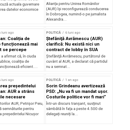
Alianța pentru Unirea Românilor
cuză actuala guvernare
(AUR) își reconfigurează conducerea
rea datelor economice
în Dobrogea, numind-o pe jurnalista
Alexandra...
6 luni ago
POLITICĂ
6 luni ago
an: Coaliția de
Ştefăniţă Avrămescu (AUR)
 funcționează mai
clarifică: Nu există nici un
t se percepe
contract de lobby în SUA
a afirmat că, în ciuda
Ştefăniţă Avrămescu, purtătorul de
ublice, coaliția de
cuvânt al AUR, a declarat că partidul
ncționează eficient....
nu a semnat...
6 luni ago
POLITICĂ
1 an ago
ea președintelui
Sorin Grindeanu avertizează
an: AUR a strâns
PSD: „Nu va fi un mandat ușor.
ile necesare
Costurile politice vor fi mari”
torilor AUR, Petrișor Peiu,
Într-un discurs tranșant, susținut
ă semnăturile pentru
sâmbătă în fața a peste 4.500 de
 președintelui Nicușor
delegați reuniți la...