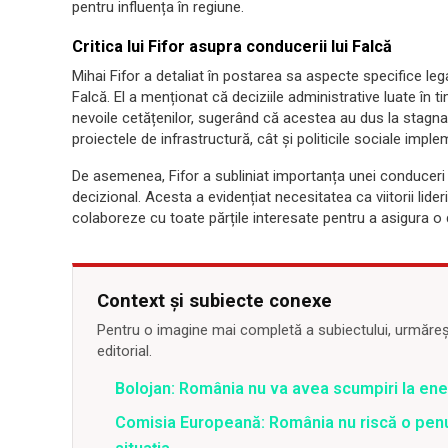
pentru influența în regiune.
Critica lui Fifor asupra conducerii lui Falcă
Mihai Fifor a detaliat în postarea sa aspecte specifice l
Falcă. El a menționat că deciziile administrative luate în 
nevoile cetățenilor, sugerând că acestea au dus la stagnare
proiectele de infrastructură, cât și politicile sociale impl
De asemenea, Fifor a subliniat importanța unei conduceri r
decizional. Acesta a evidențiat necesitatea ca viitorii lideri
colaboreze cu toate părțile interesate pentru a asigura o 
Context și subiecte conexe
Pentru o imagine mai completă a subiectului, urmărește
editorial.
Bolojan: România nu va avea scumpiri la energ
Comisia Europeană: România nu riscă o penu