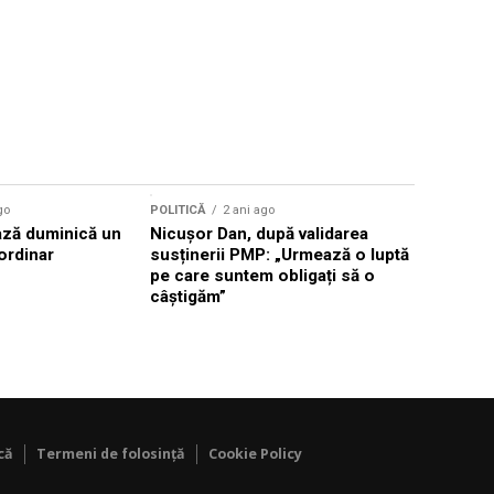
go
POLITICĂ
2 ani ago
POLITICĂ
2
ză duminică un
Nicuşor Dan, după validarea
PMP își de
ordinar
susținerii PMP: „Urmează o luptă
Nicușor Da
pe care suntem obligați să o
prezidenț
câștigăm”
că
Termeni de folosință
Cookie Policy