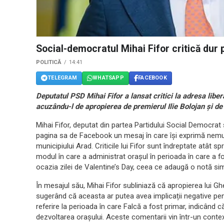
Social-democratul Mihai Fifor critică dur 
POLITICĂ
14:41
TELEGRAM
WHATSAPP
FACEBOOK
Deputatul PSD Mihai Fifor a lansat critici la adresa libe
acuzându-l de apropierea de premierul Ilie Bolojan și de
Mihai Fifor, deputat din partea Partidului Social Democrat 
pagina sa de Facebook un mesaj în care își exprimă nemul
municipiului Arad. Criticile lui Fifor sunt îndreptate atât spr
modul în care a administrat orașul în perioada în care a 
ocazia zilei de Valentine’s Day, ceea ce adaugă o notă simb
În mesajul său, Mihai Fifor subliniază că apropierea lui G
sugerând că aceasta ar putea avea implicații negative pe
referire la perioada în care Falcă a fost primar, indicând 
dezvoltarea orașului. Aceste comentarii vin într-un contex