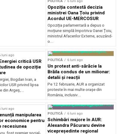
POLITICĂ
6 luni ago
Opoziția contestă decizia
ministrei Oana Țoiu privind
Acordul UE-MERCOSUR
Opoziția parlamentară a depus o
moțiune simplă împotriva Oanei Țoiu,
ministrul Afacerilor Externe, acuzând-
o...
6 luni ago
POLITICĂ
6 luni ago
Energiei critică USR
Un protest anti-sărăcie la
itudinea de opoziție
Brăila condus de un milionar:
are
detalii și reacții
ergiei, Bogdan Ivan, a
Pe 12 februarie, AUR a organizat
icilor USR privind lipsa
proteste în mai multe orașe din
e din Argeș,...
România, inclusiv...
6 luni ago
POLITICĂ
6 luni ago
enunță manipularea
Schimbări majore în AUR:
ilor economice pentru
Alexandra Păcuraru devine
e recesiunea
vicepreședinte regional
cu, fost premier social-