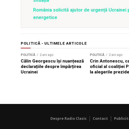
situația
România solicită ajutor de urgență Ucrainei p
energetice
POLITICĂ - ULTIMELE ARTICOLE
POLITICĂ
2 ani ago
POLITICĂ
2 ani ago
Călin Georgescu își nuanțează
Crin Antonescu, ca
declarațiile despre împărțirea
oficial al coaliți
Ucrainei
la alegerile prezide
Despre Radio Clasic
Contact
Publici