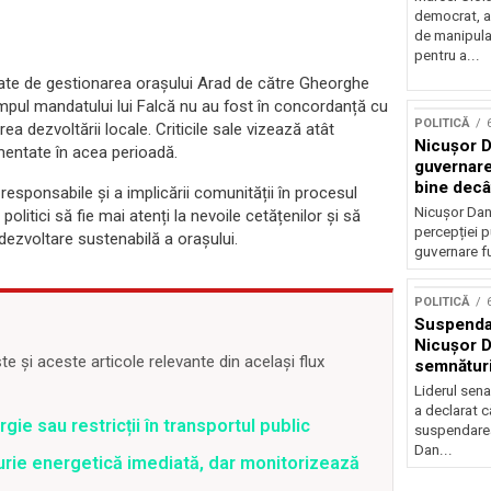
democrat, a
de manipula
pentru a...
egate de gestionarea orașului Arad de către Gheorghe
timpul mandatului lui Falcă nu au fost în concordanță cu
POLITICĂ
a dezvoltării locale. Criticile sale vizează atât
Nicușor D
ementate în acea perioadă.
guvernare
bine decâ
esponsabile și a implicării comunității în procesul
Nicușor Dan 
 politici să fie mai atenți la nevoile cetățenilor și să
percepției p
dezvoltare sustenabilă a orașului.
guvernare fu
POLITICĂ
Suspendar
Nicușor D
 și aceste articole relevante din același flux
semnătur
Liderul sena
a declarat c
ie sau restricții în transportul public
suspendarea
Dan...
rie energetică imediată, dar monitorizează