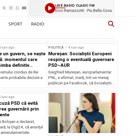
LIVE RADIO CLASIC FM
Eros Ramazzotti - Piu Bella Cosa
SPORT
RADIO
3 luni ago
POLITICĂ
4 luni ago
 un guvern, se naște
Mureșan: Socialiștii Europeni
ă: momentul care
resping o eventuală guvernare
imba definitiv
PSD–AUR
României
ernului condus de Ilie
Siegfried Mureșan, europarlamentar
oarte probabila decizie a
PNL, a afirmat, marți, într-un mesaj
publicat pe Facebook, că Socialiștii...
5 luni ago
cuză PSD că evită
ea guvernării prin
ente
ie Bolojan a declarat,
ră, la Digi24, că anunțul
 amendamentele...