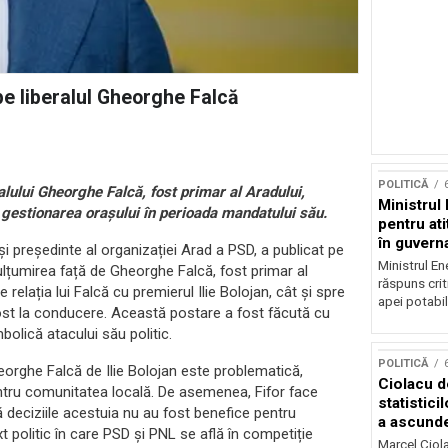
pe liberalul Gheorghe Falcă
POLITICĂ
ralului Gheorghe Falcă, fost primar al Aradului,
Ministrul 
 gestionarea orașului în perioada mandatului său.
pentru at
în guvern
și președinte al organizației Arad a PSD, a publicat pe
Ministrul En
țumirea față de Gheorghe Falcă, fost primar al
răspuns crit
e relația lui Falcă cu premierul Ilie Bolojan, cât și spre
apei potabil
fost la conducere. Această postare a fost făcută cu
olică atacului său politic.
POLITICĂ
heorghe Falcă de Ilie Bolojan este problematică,
Ciolacu d
ntru comunitatea locală. De asemenea, Fifor face
statistic
că deciziile acestuia nu au fost benefice pentru
a ascund
t politic în care PSD și PNL se află în competiție
Marcel Ciola