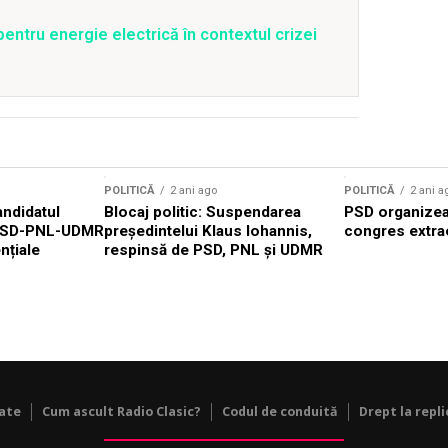
entru energie electrică în contextul crizei
POLITICĂ
2 ani ago
POLITICĂ
2 ani a
ndidatul
Blocaj politic: Suspendarea
PSD organizea
ei PSD-PNL-UDMR
președintelui Klaus Iohannis,
congres extra
nțiale
respinsă de PSD, PNL și UDMR
tate
Cum ascult Radio Clasic?
Codul de conduită
Drept la repli