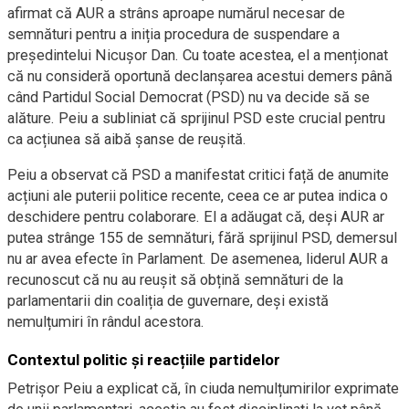
afirmat că AUR a strâns aproape numărul necesar de
semnături pentru a iniția procedura de suspendare a
președintelui Nicușor Dan. Cu toate acestea, el a menționat
că nu consideră oportună declanșarea acestui demers până
când Partidul Social Democrat (PSD) nu va decide să se
alăture. Peiu a subliniat că sprijinul PSD este crucial pentru
ca acțiunea să aibă șanse de reușită.
Peiu a observat că PSD a manifestat critici față de anumite
acțiuni ale puterii politice recente, ceea ce ar putea indica o
deschidere pentru colaborare. El a adăugat că, deși AUR ar
putea strânge 155 de semnături, fără sprijinul PSD, demersul
nu ar avea efecte în Parlament. De asemenea, liderul AUR a
recunoscut că nu au reușit să obțină semnături de la
parlamentarii din coaliția de guvernare, deși există
nemulțumiri în rândul acestora.
Contextul politic și reacțiile partidelor
Petrișor Peiu a explicat că, în ciuda nemulțumirilor exprimate