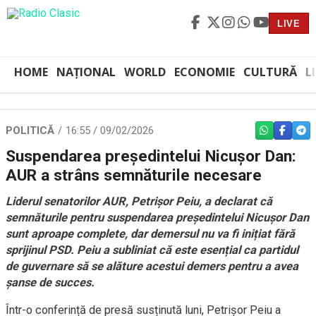
LIVE
HOME
NAȚIONAL
WORLD
ECONOMIE
CULTURĂ
L
POLITICĂ
16:55 / 09/02/2026
WHATSAPP
FACEBO
TEL
Suspendarea președintelui Nicușor Dan:
AUR a strâns semnăturile necesare
Liderul senatorilor AUR, Petrișor Peiu, a declarat că
semnăturile pentru suspendarea președintelui Nicușor Dan
sunt aproape complete, dar demersul nu va fi inițiat fără
sprijinul PSD. Peiu a subliniat că este esențial ca partidul
de guvernare să se alăture acestui demers pentru a avea
șanse de succes.
Într-o conferință de presă susținută luni, Petrișor Peiu a