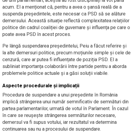
de unii parlamentari, aceștia au fost disciplinați la vot până
acum. El a menționat că, pentru a avea o șansă reală de a
suspenda președintele, este necesar ca PSD să se alăture
demersului. Această situație reflectă complexitatea relațiilor
politice din cadrul coaliției de guvernare și influența pe care o
poate avea PSD în acest proces.
Pe lângă suspendarea președintelui, Peiu a făcut referire și
la alte demersuri politice, precum moțiunile simple și cele de
cenzură, care ar putea fi influențate de poziția PSD. El a
subliniat importanța colaborării între partide pentru a aborda
problemele politice actuale și a găsi soluții viabile.
Aspecte procedurale și implicații
Procedura de suspendare a unui președinte în România
implică strângerea unui număr semnificativ de semnături din
partea parlamentarilor, urmată de votul în Parlament. În cazul
în care se reușește strângerea semnăturilor necesare,
demersul va fi supus votului, iar rezultatul va determina
continuarea sau nu a procesului de suspendare.