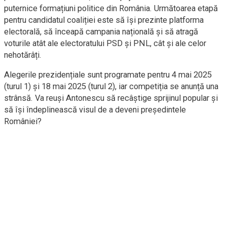
puternice formațiuni politice din România. Următoarea etapă
pentru candidatul coaliției este să își prezinte platforma
electorală, să înceapă campania națională și să atragă
voturile atât ale electoratului PSD și PNL, cât și ale celor
nehotărâți.
Alegerile prezidențiale sunt programate pentru 4 mai 2025
(turul 1) și 18 mai 2025 (turul 2), iar competiția se anunță una
strânsă. Va reuși Antonescu să recâștige sprijinul popular și
să își îndeplinească visul de a deveni președintele
României?