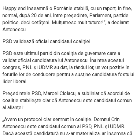
Happy end înseamnă o Românie stabilă, cu un raport, în fine,
normal, după 20 de ani, între președinte, Parlament, partide
politice, deci cetățeni. Mulțumesc mult tuturor!”, a declarat
Antonescu.
PSD validează oficial candidatul coaliției
PSD este ultimul partid din coaliția de guvernare care a
validat oficial candidatura lui Antonescu. Înaintea acestui
congres, PNL și UDMR au dat, la rândul lor, un vot pozitiv în
forurile lor de conducere pentru a susține candidatura fostului
lider liberal.
Președintele PSD, Marcel Ciolacu, a subliniat că acordul de
coaliție stabilește clar că Antonescu este candidatul comun
al alianței:
„Avem un protocol clar semnat în coaliție. Domnul Crin
Antonescu este candidatul comun al PSD, PNL și UDMR.
Dacă această candidatură nu s-ar materializa, ar însemna că