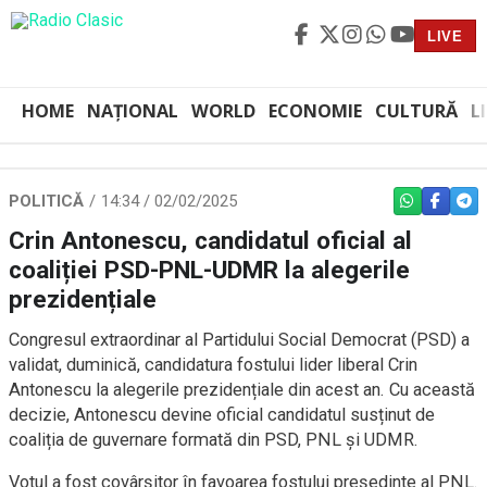
LIVE
HOME
NAȚIONAL
WORLD
ECONOMIE
CULTURĂ
L
POLITICĂ
14:34 / 02/02/2025
WHATSAPP
FACEBO
TEL
Crin Antonescu, candidatul oficial al
coaliției PSD-PNL-UDMR la alegerile
prezidențiale
Congresul extraordinar al Partidului Social Democrat (PSD) a
validat, duminică, candidatura fostului lider liberal Crin
Antonescu la alegerile prezidențiale din acest an. Cu această
decizie, Antonescu devine oficial candidatul susținut de
coaliția de guvernare formată din PSD, PNL și UDMR.
Votul a fost covârșitor în favoarea fostului președinte al PNL.