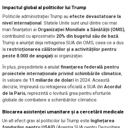
Impactul global al politicilor lui Trump
Politicile administrației Trump au
efecte devastatoare la
nivel internațional
. Statele Unite sunt unul dintre cei mai
mari finanțatori ai
Organizației Mondiale a Sănătății (OMS)
,
contribuind cu aproximativ
20% din bugetul său de bază
.
Trump a anunțat deja retragerea SUA din OMS, ceea ce a dus
la
restricționarea călătoriilor și a activităților pentru
peste 8.000 de angajați
ai organizației.
În plus, președintele a anulat
finanțarea federală pentru
proiectele internaționale privind schimbările climatice
,
în valoare de
11 miliarde de dolari
în 2024. Această
decizie, împreună cu retragerea oficială a SUA din
Acordul
de la Paris
, reprezintă o lovitură grea pentru eforturile
globale de combatere a schimbărilor climatice.
Blocarea asistenței umanitare și a cercetării medicale
Un alt efect grav al politicilor lui Trump este
înghețarea
fondurilor pentru USAID
(Agenția SUA pentru Dezvoltare