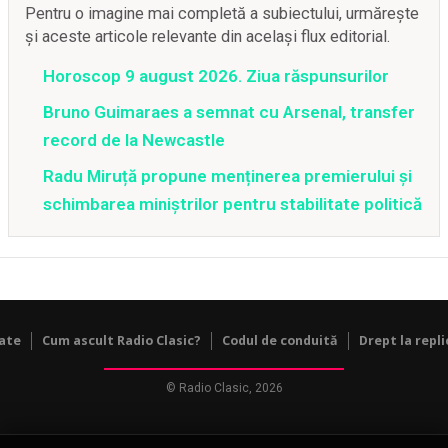
Pentru o imagine mai completă a subiectului, urmărește
și aceste articole relevante din același flux editorial.
Horoscop 9 august 2026. Ziua răspunsurilor
Bruno Guimaraes a semnat cu Arsenal, transfer
record de la Newcastle
Radu Miruță propune menținerea premierului și
schimbarea miniștrilor pentru stabilitate politică
tate
Cum ascult Radio Clasic?
Codul de conduită
Drept la repli
© Radio Clasic, 2026