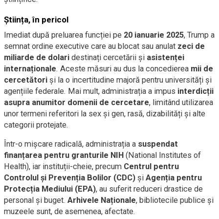
Știința, în pericol
Imediat după preluarea funcției pe
20 ianuarie 2025
, Trump a
semnat ordine executive care au blocat sau anulat
zeci de
miliarde de dolari
destinați cercetării și
asistenței
internaționale
. Aceste măsuri au dus la concedierea
mii de
cercetători
și la o incertitudine majoră pentru universități și
agențiile federale. Mai mult, administrația a impus
interdicții
asupra anumitor domenii de cercetare
, limitând utilizarea
unor termeni referitori la sex și gen, rasă, dizabilități și alte
categorii protejate.
Într-o mișcare radicală, administrația a
suspendat
finanțarea pentru granturile NIH
(National Institutes of
Health), iar instituții-cheie, precum
Centrul pentru
Controlul și Prevenția Bolilor (CDC)
și
Agenția pentru
Protecția Mediului (EPA)
, au suferit reduceri drastice de
personal și buget.
Arhivele Naționale
, bibliotecile publice și
muzeele sunt, de asemenea, afectate.