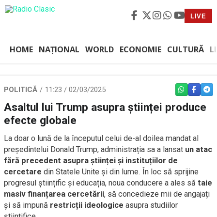
LIVE
HOME
NAȚIONAL
WORLD
ECONOMIE
CULTURĂ
L
POLITICĂ
11:23 / 02/03/2025
WHATSAPP
FACEBO
TEL
Asaltul lui Trump asupra științei produce
efecte globale
La doar o lună de la începutul celui de-al doilea mandat al
președintelui Donald Trump, administrația sa a lansat
un atac
fără precedent asupra științei și instituțiilor de
cercetare
din Statele Unite și din lume. În loc să sprijine
progresul științific și educația, noua conducere a ales să
taie
masiv finanțarea cercetării
, să concedieze mii de angajați
și să impună
restricții ideologice
asupra studiilor
științifice.