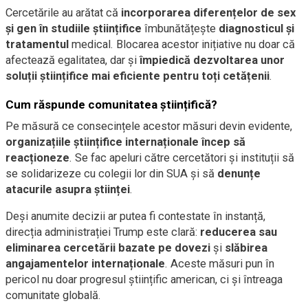
Cercetările au arătat că
incorporarea diferențelor de sex
și gen în studiile științifice
îmbunătățește
diagnosticul și
tratamentul
medical. Blocarea acestor inițiative nu doar că
afectează egalitatea, dar și
împiedică dezvoltarea unor
soluții științifice mai eficiente pentru toți cetățenii
.
Cum răspunde comunitatea științifică?
Pe măsură ce consecințele acestor măsuri devin evidente,
organizațiile științifice internaționale încep să
reacționeze
. Se fac apeluri către cercetători și instituții să
se solidarizeze cu colegii lor din SUA și să
denunțe
atacurile asupra științei
.
Deși anumite decizii ar putea fi contestate în instanță,
direcția administrației Trump este clară:
reducerea sau
eliminarea cercetării bazate pe dovezi
și
slăbirea
angajamentelor internaționale
. Aceste măsuri pun în
pericol nu doar progresul științific american, ci și întreaga
comunitate globală.