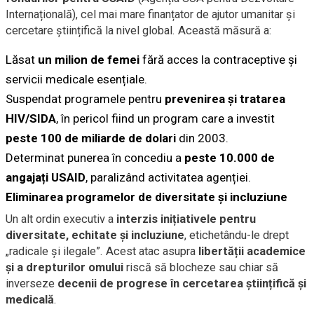
Internațională), cel mai mare finanțator de ajutor umanitar și
cercetare științifică la nivel global. Această măsură a:
Lăsat
un milion de femei
fără acces la contraceptive și
servicii medicale esențiale.
Suspendat programele pentru
prevenirea și tratarea
HIV/SIDA
, în pericol fiind un program care a investit
peste 100 de miliarde de dolari
din 2003.
Determinat punerea în concediu a
peste 10.000 de
angajați USAID
, paralizând activitatea agenției.
Eliminarea programelor de diversitate și incluziune
Un alt ordin executiv a
interzis inițiativele pentru
diversitate, echitate și incluziune
, etichetându-le drept
„radicale și ilegale”. Acest atac asupra
libertății academice
și a drepturilor omului
riscă să blocheze sau chiar să
inverseze
decenii de progrese în cercetarea științifică și
medicală
.