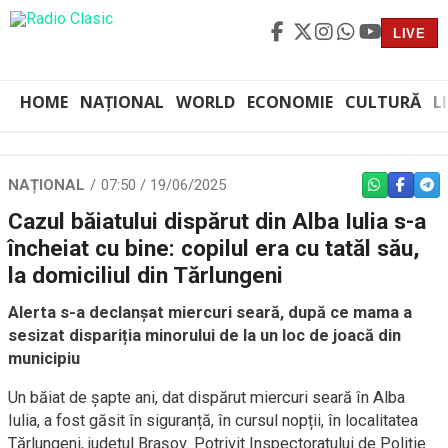
LIVE
HOME
NAȚIONAL
WORLD
ECONOMIE
CULTURĂ
L
NAȚIONAL
07:50 / 19/06/2025
WHATSAPP
FACEBO
TEL
Cazul băiatului dispărut din Alba Iulia s-a
încheiat cu bine: copilul era cu tatăl său,
la domiciliul din Tărlungeni
Alerta s-a declanșat miercuri seară, după ce mama a
sesizat dispariția minorului de la un loc de joacă din
municipiu
Un băiat de șapte ani, dat dispărut miercuri seară în Alba
Iulia, a fost găsit în siguranță, în cursul nopții, în localitatea
Tărlungeni, județul Brașov. Potrivit Inspectoratului de Poliție