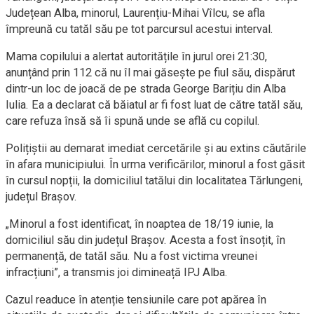
Județean Alba, minorul, Laurențiu-Mihai Vîlcu, se afla
împreună cu tatăl său pe tot parcursul acestui interval.
Mama copilului a alertat autoritățile în jurul orei 21:30,
anunțând prin 112 că nu îl mai găsește pe fiul său, dispărut
dintr-un loc de joacă de pe strada George Barițiu din Alba
Iulia. Ea a declarat că băiatul ar fi fost luat de către tatăl său,
care refuza însă să îi spună unde se află cu copilul.
Polițiștii au demarat imediat cercetările și au extins căutările
în afara municipiului. În urma verificărilor, minorul a fost găsit
în cursul nopții, la domiciliul tatălui din localitatea Tărlungeni,
județul Brașov.
„Minorul a fost identificat, în noaptea de 18/19 iunie, la
domiciliul său din județul Brașov. Acesta a fost însoțit, în
permanență, de tatăl său. Nu a fost victima vreunei
infracțiuni”, a transmis joi dimineață IPJ Alba.
Cazul readuce în atenție tensiunile care pot apărea în