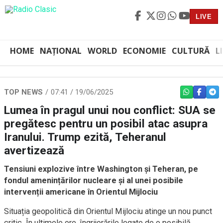
LIVE
HOME
NAȚIONAL
WORLD
ECONOMIE
CULTURĂ
L
TOP NEWS
07:41 / 19/06/2025
WHATSAPP
FACEBO
TEL
Lumea în pragul unui nou conflict: SUA se
pregătesc pentru un posibil atac asupra
Iranului. Trump ezită, Teheranul
avertizează
Tensiuni explozive între Washington și Teheran, pe
fondul amenințărilor nucleare și al unei posibile
intervenții americane în Orientul Mijlociu
Situația geopolitică din Orientul Mijlociu atinge un nou punct
critic. În ultimele ore, îngrijorările legate de o posibilă