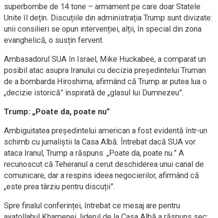
superbombe de 14 tone – armament pe care doar Statele
Unite îl dețin. Discuțiile din administrația Trump sunt divizate:
unii consilieri se opun intervenției, alții, în special din zona
evanghelică, o susțin fervent.
Ambasadorul SUA în Israel, Mike Huckabee, a comparat un
posibil atac asupra Iranului cu decizia președintelui Truman
de a bombarda Hiroshima, afirmând că Trump ar putea lua o
„decizie istorică” inspirată de „glasul lui Dumnezeu”.
Trump: „Poate da, poate nu”
Ambiguitatea președintelui american a fost evidentă într-un
schimb cu jurnaliștii la Casa Albă. Întrebat dacă SUA vor
ataca Iranul, Trump a răspuns: „Poate da, poate nu.” A
recunoscut că Teheranul a cerut deschiderea unui canal de
comunicare, dar a respins ideea negocierilor, afirmând că
„este prea târziu pentru discuții”.
Spre finalul conferinței, întrebat ce mesaj are pentru
ayatollahul Khamenei, liderul de la Casa Albă a răspuns sec: