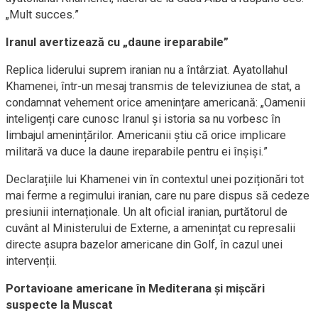
„Mult succes.”
Iranul avertizează cu „daune ireparabile”
Replica liderului suprem iranian nu a întârziat. Ayatollahul
Khamenei, într-un mesaj transmis de televiziunea de stat, a
condamnat vehement orice amenințare americană: „Oamenii
inteligenți care cunosc Iranul și istoria sa nu vorbesc în
limbajul amenințărilor. Americanii știu că orice implicare
militară va duce la daune ireparabile pentru ei înșiși.”
Declarațiile lui Khamenei vin în contextul unei poziționări tot
mai ferme a regimului iranian, care nu pare dispus să cedeze
presiunii internaționale. Un alt oficial iranian, purtătorul de
cuvânt al Ministerului de Externe, a amenințat cu represalii
directe asupra bazelor americane din Golf, în cazul unei
intervenții.
Portavioane americane în Mediterana și mișcări
suspecte la Muscat