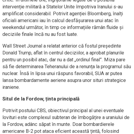
intervenție militară a Statelor Unite împotriva Iranului s-au
amplificat considerabil. Potrivit agenției Bloomberg, înalți
oficiali americani iau în calcul desfășurarea unui atac în
weekendul următor, în timp ce informațiile rămân fluide și
deciziile finale încă nu au fost luate.
Wall Street Journal a relatat anterior că fostul președinte
Donald Trump, aflat în centrul deciziilor, a aprobat planurile
pentru un posibil atac, dar nu a dat „ordinul final”. Miza pare
să fie determinarea Teheranului de a renunța la programul său
nuclear. Însă în lipsa unui răspuns favorabil, SUA ar putea
lansa bombardamente aeriene asupra unor situri strategice
iraniene.
Situl de la Fordow, ținta principală
Potrivit postului CBS, obiectivul principal al unei eventuale
lovituri este complexul subteran de îmbogățire a uraniului de
la Fordow, adânc săpat în munte. Doar bombardierele
americane B-2 pot ataca eficient această țintă, folosind