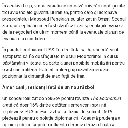
În același timp, surse israeliene notează mișcări neobișnuite:
trei avioane ale guvernului iranian, printre care și aeronava
președintelui Massoud Pesekian, au aterizat în Oman. Scopul
acestor deplasări nu a fost clarificat, dar speculațiile variază
de la negocieri de ultim moment până la eventuale planuri de
evacuare a unor lideri.
În paralel, portavionul USS Ford și flota sa de escortă sunt
așteptate să fie desfășurate în estul Mediteranei în cursul
săptămânii viitoare, ca parte a unei posibile mobilizări pentru
o acțiune militară. Este al treilea grup naval american
poziționat la distanță de atac față de Iran.
Americanii, reticenți față de un nou război
Un sondaj realizat de YouGov pentru revista
The Economist
arată că doar 16% dintre cetățenii americani sprijină
implicarea SUA într-un război cu Iranul. În schimb, 60%
pledează pentru o soluție diplomatică. Această prudență a
opiniei publice ar putea influența decisiv decizia finală a