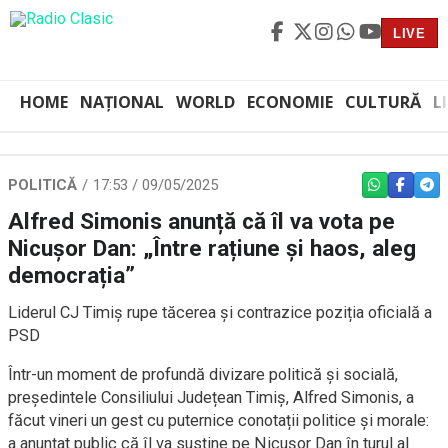
LIVE
HOME
NAȚIONAL
WORLD
ECONOMIE
CULTURĂ
L
POLITICĂ
17:53 / 09/05/2025
WHATSAPP
FACEBO
TEL
Alfred Simonis anunță că îl va vota pe
Nicușor Dan: „Între rațiune și haos, aleg
democrația”
Liderul CJ Timiș rupe tăcerea și contrazice poziția oficială a
PSD
Într-un moment de profundă divizare politică și socială,
președintele Consiliului Județean Timiș, Alfred Simonis, a
făcut vineri un gest cu puternice conotații politice și morale:
a anunțat public că îl va susține pe Nicușor Dan în turul al