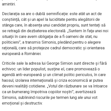
amintiri.
Declarația sa are o dublă semnificație: este atât un act de
conștiință, cât și un apel la luciditate pentru alegătorii de
stânga care, în absența unui candidat propriu, sunt tentați să
se retragă din dezbaterea electorală. „Suntem în faţa unei noi
situaţii în care avem obligaţia de a fi oameni de stat, nu
politicieni”, a transmis Simonis, pledând pentru o alegere
rațională, care să protejeze cadrul democratic și orientarea
europeană a României.
Criticile sale la adresa lui George Simion sunt directe și fără
echivoc: un lider populist, susține el, care promovează o
agendă anti-europeană și un climat politic periculos, în care
haosul, izolarea internațională și criza economică ar putea
deveni realități cotidiene. „Votul din răzbunare se va întoarce
ca un bumerang împotriva copiilor noștri”, avertizează
Simonis, subliniind riscurile pe termen lung ale unui vot
emoțional și destructiv.