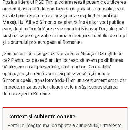
Poziția liderului PSD Timiș contrastează puternic cu tăcerea
prudentă asumată de conducerea națională a partidului, care
a evitat până acum să se poziționeze explicit în turul doi.
Mesajul lui Alfred Simonis se alătură însă altor voci publice
care, deși nu împărtășesc viziunea lui Nicușor Dan, aleg să-l
susțină ca pe o garanție minimă a menținerii statului de drept
și a drumului pro-european al României.
„Sunt un om de stânga, dar voi vota cu Nicuşor Dan. Ştiţi de
ce? Pentru că peste 5 ani îmi doresc să avem posibilitatea
să alegem un alt preşedinte, unul mai bun. Cu cealaltă
opţiune, nu ştiu dacă vom mai putea vota”, își încheie
Simonis apelul, transformându-l într-un avertisment amar, dar
limpede: miza acestor alegeri este însăși supraviețuirea
democrației în România.
Context și subiecte conexe
Pentru o imagine mai completă a subiectului, urmărește