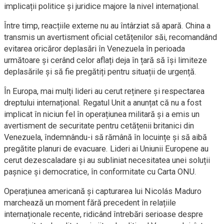
implicații politice și juridice majore la nivel internațional.
Între timp, reacțiile externe nu au întârziat să apară. China a
transmis un avertisment oficial cetățenilor săi, recomandând
evitarea oricăror deplasări în Venezuela în perioada
următoare și cerând celor aflați deja în țară să își limiteze
deplasările și să fie pregătiți pentru situații de urgență.
În Europa, mai mulți lideri au cerut reținere și respectarea
dreptului internațional. Regatul Unit a anunțat că nu a fost
implicat în niciun fel în operațiunea militară și a emis un
avertisment de securitate pentru cetățenii britanici din
Venezuela, îndemnându-i să rămână în locuințe și să aibă
pregătite planuri de evacuare. Lideri ai Uniunii Europene au
cerut dezescaladare și au subliniat necesitatea unei soluții
pașnice și democratice, în conformitate cu Carta ONU.
Operațiunea americană și capturarea lui Nicolás Maduro
marchează un moment fără precedent în relațiile
internaționale recente, ridicând întrebări serioase despre