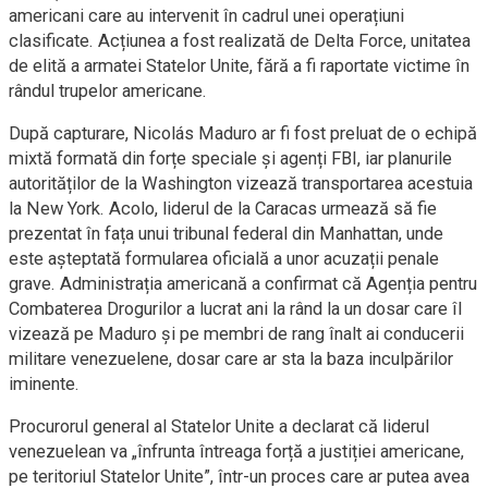
americani care au intervenit în cadrul unei operațiuni
clasificate. Acțiunea a fost realizată de Delta Force, unitatea
de elită a armatei Statelor Unite, fără a fi raportate victime în
rândul trupelor americane.
După capturare, Nicolás Maduro ar fi fost preluat de o echipă
mixtă formată din forțe speciale și agenți FBI, iar planurile
autorităților de la Washington vizează transportarea acestuia
la New York. Acolo, liderul de la Caracas urmează să fie
prezentat în fața unui tribunal federal din Manhattan, unde
este așteptată formularea oficială a unor acuzații penale
grave. Administrația americană a confirmat că Agenția pentru
Combaterea Drogurilor a lucrat ani la rând la un dosar care îl
vizează pe Maduro și pe membri de rang înalt ai conducerii
militare venezuelene, dosar care ar sta la baza inculpărilor
iminente.
Procurorul general al Statelor Unite a declarat că liderul
venezuelean va „înfrunta întreaga forță a justiției americane,
pe teritoriul Statelor Unite”, într-un proces care ar putea avea