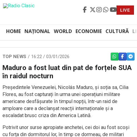
LIVE
HOME
NAȚIONAL
WORLD
ECONOMIE
CULTURĂ
L
TOP NEWS
16:22 / 03/01/2026
WHATSAPP
FACEBO
TEL
Maduro a fost luat din pat de forțele SUA
în raidul nocturn
Președintele Venezuelei, Nicolás Maduro, și soția sa, Cilia
Flores, au fost capturați în urma unei operațiuni militare
americane desfășurate în timpul nopții, într-un raid de
amploare care a declanșat reacții internaționale și a
escaladat brusc criza din America Latină.
Potrivit unor surse apropiate anchetei, cei doi au fost scoși
cu forța din dormitorul lor, în timp ce dormeau, de militari