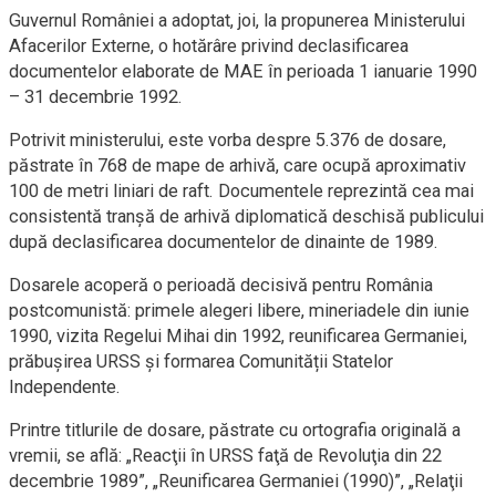
Guvernul României a adoptat, joi, la propunerea Ministerului
Afacerilor Externe, o hotărâre privind declasificarea
documentelor elaborate de MAE în perioada 1 ianuarie 1990
– 31 decembrie 1992.
Potrivit ministerului, este vorba despre 5.376 de dosare,
păstrate în 768 de mape de arhivă, care ocupă aproximativ
100 de metri liniari de raft. Documentele reprezintă cea mai
consistentă tranșă de arhivă diplomatică deschisă publicului
după declasificarea documentelor de dinainte de 1989.
Dosarele acoperă o perioadă decisivă pentru România
postcomunistă: primele alegeri libere, mineriadele din iunie
1990, vizita Regelui Mihai din 1992, reunificarea Germaniei,
prăbușirea URSS și formarea Comunității Statelor
Independente.
Printre titlurile de dosare, păstrate cu ortografia originală a
vremii, se află: „Reacţii în URSS faţă de Revoluţia din 22
decembrie 1989”, „Reunificarea Germaniei (1990)”, „Relaţii