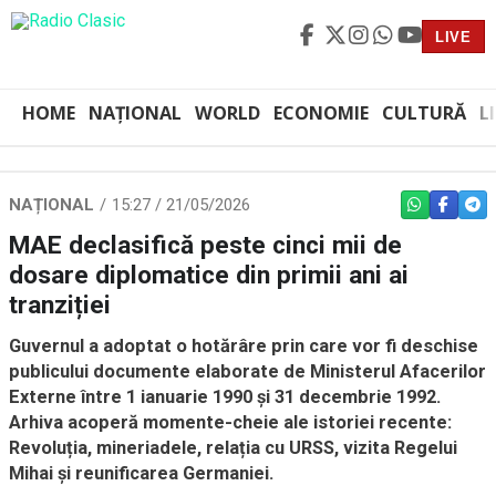
LIVE
HOME
NAȚIONAL
WORLD
ECONOMIE
CULTURĂ
L
NAȚIONAL
15:27 / 21/05/2026
WHATSAPP
FACEBO
TEL
MAE declasifică peste cinci mii de
dosare diplomatice din primii ani ai
tranziției
Guvernul a adoptat o hotărâre prin care vor fi deschise
publicului documente elaborate de Ministerul Afacerilor
Externe între 1 ianuarie 1990 și 31 decembrie 1992.
Arhiva acoperă momente-cheie ale istoriei recente:
Revoluția, mineriadele, relația cu URSS, vizita Regelui
Mihai și reunificarea Germaniei.