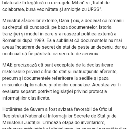
bilaterale în legătură cu ex-regele Mihai” și „Tratat de
colaborare, bună vecinătate şi amiciţie cu URSS”.
Ministrul afacerilor externe, Oana Țoiu, a declarat că românii
au dreptul să cunoască, pe baza documentelor, istoria
tranziției și modul în care s-a reașezat politica externă a
României după 1989. Ea a subliniat că documentele nu mai
aveau încadrare de secret de stat de peste un deceniu, dar au
continuat să fie păstrate ca secrete de serviciu.
MAE precizează că sunt exceptate de la declasificare
materialele privind cifrul de stat și instrucțiunile aferente,
precum și documentele referitoare la sediile și paza
misiunilor diplomatice și oficiilor consulare. Acestea vor fi
evaluate separat, potrivit legislației privind protecția
informațiilor clasificate.
Hotărârea de Guvern a fost avizată favorabil de Oficiul
Registrului Național al Informațiilor Secrete de Stat și de
Ministerul Justiției. Urmează etapa de inventariere,