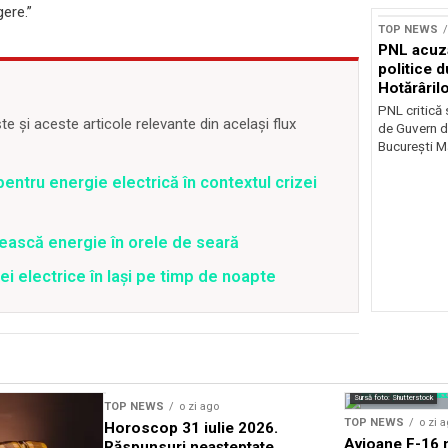
ere.”
TOP NEWS
PNL acuz
politice 
Hotărâril
PNL critică
 și aceste articole relevante din același flux
de Guvern d
București Ma
entru energie electrică în contextul crizei
ească energie în orele de seară
ei electrice în Iași pe timp de noapte
Sursă foto: Shutterstock
TOP NEWS
o zi ago
TOP NEWS
o zi 
Horoscop 31 iulie 2026.
Avioane F-16 m
Răspunsuri neașteptate