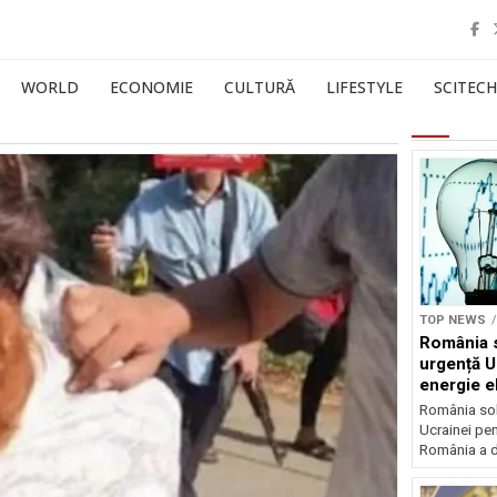
WORLD
ECONOMIE
CULTURĂ
LIFESTYLE
SCITECH
TOP NEWS
România s
urgență U
energie el
crizei en
România soli
Ucrainei pen
România a de