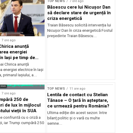
TOP NEWS
7 ore ago
Băsescu cere lui Nicușor Dan
să declare stare de urgență în
criza energetică
Traian Băsescu solicită intervenția lui
Nicușor Dan în criza energetică Fostul
președinte Traian Băsescu...
7 ore ago
Chirica anunță
area energiei
în Iași pe timp de
ai Chirica anunță
a energiei electrice în Iași
, primarul Iașiului, a...
rstock
TOP NEWS
11 ore ago
7 ore ago
Lentila de contact cu Stelian
mpără 250 de
Tănase – O țară în așteptare,
ri de lux în mijlocul
ce urmează pentru România?
tului vieții în SUA
Ultima ediție din acest sezon: între
e confruntă cu o criză a
bilanț politic și o vară cu multe
ții, iar Trump cumpără 250
semne...