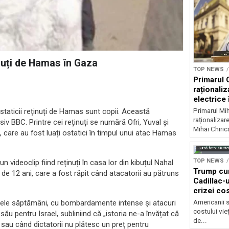
inuți de Hamas în Gaza
TOP NEWS
Primarul 
raționaliz
electrice 
noapte
Primarul Mih
ostaticii reținuți de Hamas sunt copii. Această
raționalizare
v BBC. Printre cei reținuți se numără Ofri, Yuval și
Mihai Chirica
i, care au fost luați ostatici în timpul unui atac Hamas
Sursă foto: Shutte
TOP NEWS
un videoclip fiind reținuți în casa lor din kibuțul Nahal
Trump cu
e 12 ani, care a fost răpit când atacatorii au pătruns
Cadillac-u
crizei cos
Americanii s
timele săptămâni, cu bombardamente intense și atacuri
costului vie
său pentru Israel, subliniind că „istoria ne-a învățat că
de...
r sau când dictatorii nu plătesc un preț pentru