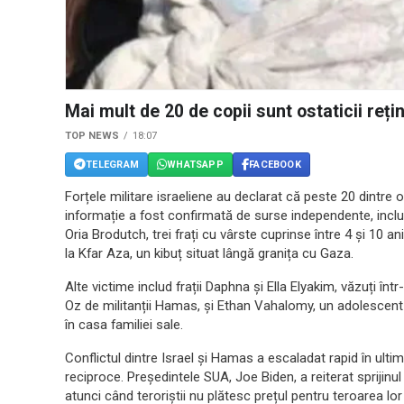
Mai mult de 20 de copii sunt ostaticii reț
TOP NEWS
18:07
TELEGRAM
WHATSAPP
FACEBOOK
Forțele militare israeliene au declarat că peste 20 dintre 
informație a fost confirmată de surse independente, inclusi
Oria Brodutch, trei frați cu vârste cuprinse între 4 și 10 an
la Kfar Aza, un kibuț situat lângă granița cu Gaza.
Alte victime includ frații Daphna și Ella Elyakim, văzuți într-
Oz de militanții Hamas, și Ethan Vahalomy, un adolescent d
în casa familiei sale.
Conflictul dintre Israel și Hamas a escaladat rapid în ul
reciproce. Președintele SUA, Joe Biden, a reiterat sprijinul 
atunci când teroriștii nu plătesc prețul pentru teroarea lo