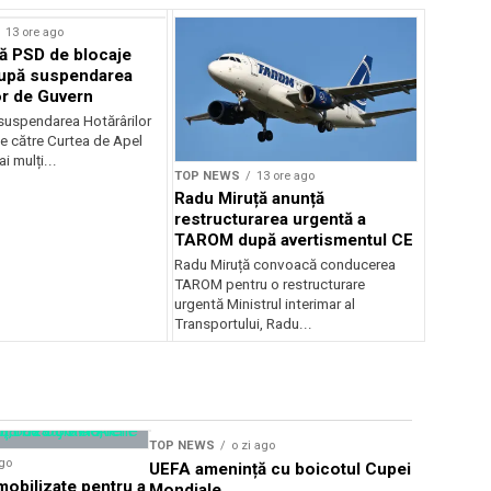
13 ore ago
ă PSD de blocaje
după suspendarea
or de Guvern
 suspendarea Hotărârilor
e către Curtea de Apel
i mulți...
TOP NEWS
13 ore ago
Radu Miruță anunță
restructurarea urgentă a
TAROM după avertismentul CE
Radu Miruță convoacă conducerea
TAROM pentru o restructurare
urgentă Ministrul interimar al
Transportului, Radu...
TOP NEWS
o zi ago
TOP NEWS
ago
UEFA amenință cu boicotul Cupei
TIFF Sibi
obilizate pentru a
Mondiale
proiecții î