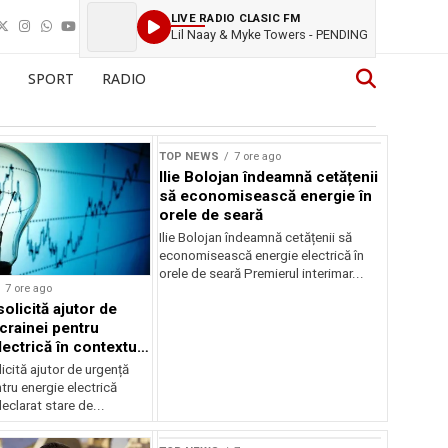
LIVE RADIO CLASIC FM
Lil Naay & Myke Towers - PENDING
SPORT
RADIO
TOP NEWS
7 ore ago
Ilie Bolojan îndeamnă cetățenii
să economisească energie în
orele de seară
Ilie Bolojan îndeamnă cetățenii să
economisească energie electrică în
orele de seară Premierul interimar...
7 ore ago
olicită ajutor de
crainei pentru
ectrică în contextul
ergetice
cită ajutor de urgență
tru energie electrică
clarat stare de...