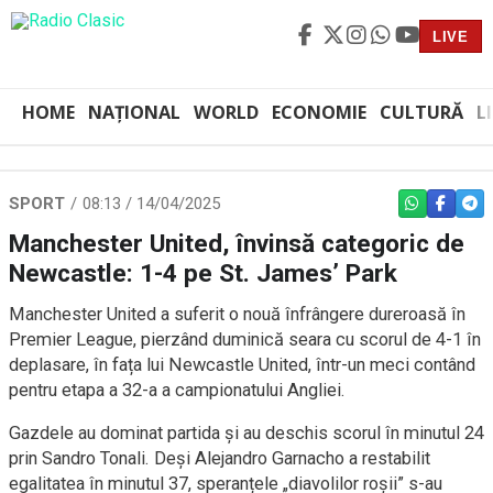
LIVE
HOME
NAȚIONAL
WORLD
ECONOMIE
CULTURĂ
L
SPORT
08:13 / 14/04/2025
WHATSAPP
FACEBO
TEL
Manchester United, învinsă categoric de
Newcastle: 1-4 pe St. James’ Park
Manchester United a suferit o nouă înfrângere dureroasă în
Premier League, pierzând duminică seara cu scorul de 4-1 în
deplasare, în fața lui Newcastle United, într-un meci contând
pentru etapa a 32-a a campionatului Angliei.
Gazdele au dominat partida și au deschis scorul în minutul 24
prin Sandro Tonali. Deși Alejandro Garnacho a restabilit
egalitatea în minutul 37, speranțele „diavolilor roșii” s-au