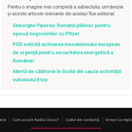
Pentru o imagine mai completă a subiectului, urmărește
și aceste articole relevante din același flux editorial.
Gheorghe Piperea: Românii plătesc pentru
eșecul negocierilor cu Pfizer
PSD solicită activarea mecanismului european
de urgență pentru securitatea energetică a
României
Alertă de călătorie în Sicilia din cauza activității
vulcanului Etna
tate
Cum ascult Radio Clasic?
Codul de conduită
Drept la repli