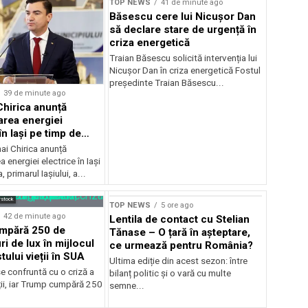
TOP NEWS
41 de minute ago
Băsescu cere lui Nicușor Dan
să declare stare de urgență în
criza energetică
Traian Băsescu solicită intervenția lui
Nicușor Dan în criza energetică Fostul
președinte Traian Băsescu...
39 de minute ago
Chirica anunță
area energiei
în Iași pe timp de
ai Chirica anunță
a energiei electrice în Iași
, primarul Iașiului, a...
rstock
TOP NEWS
5 ore ago
42 de minute ago
Lentila de contact cu Stelian
mpără 250 de
Tănase – O țară în așteptare,
ri de lux în mijlocul
ce urmează pentru România?
tului vieții în SUA
Ultima ediție din acest sezon: între
e confruntă cu o criză a
bilanț politic și o vară cu multe
ții, iar Trump cumpără 250
semne...