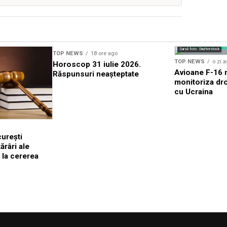
Sursă foto: Shutterstock
TOP NEWS
18 ore ago
TOP NEWS
o zi 
Horoscop 31 iulie 2026.
Avioane F-16 m
Răspunsuri neașteptate
monitoriza dro
cu Ucraina
urești
râri ale
 la cererea