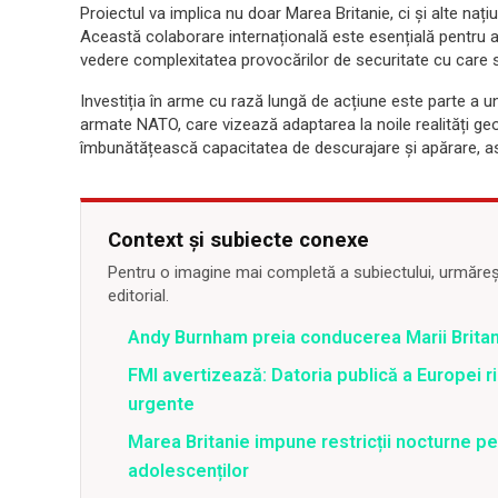
Proiectul va implica nu doar Marea Britanie, ci și alte nați
Această colaborare internațională este esențială pentru a
vedere complexitatea provocărilor de securitate cu care 
Investiția în arme cu rază lungă de acțiune este parte a u
armate NATO, care vizează adaptarea la noile realități geop
îmbunătățească capacitatea de descurajare și apărare, asi
Context și subiecte conexe
Pentru o imagine mai completă a subiectului, urmărește
editorial.
Andy Burnham preia conducerea Marii Britani
FMI avertizează: Datoria publică a Europei 
urgente
Marea Britanie impune restricții nocturne pe
adolescenților