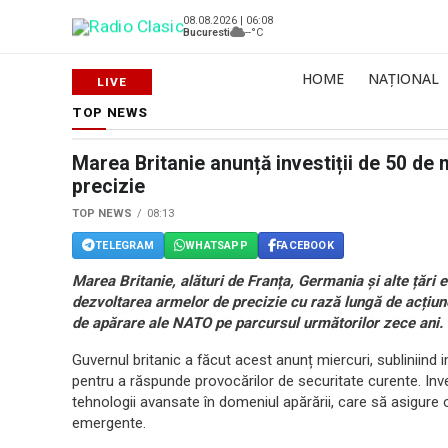
08.08.2026 | 06:08
Bucuresti
--°C
HOME
NAȚIONAL
TOP NEWS
Marea Britanie anunță investiții de 50 de 
precizie
TOP NEWS
08:13
TELEGRAM
WHATSAPP
FACEBOOK
Marea Britanie, alături de Franța, Germania și alte țări 
dezvoltarea armelor de precizie cu rază lungă de acțiune.
de apărare ale NATO pe parcursul următorilor zece ani.
Guvernul britanic a făcut acest anunț miercuri, subliniin
pentru a răspunde provocărilor de securitate curente. Inve
tehnologii avansate în domeniul apărării, care să asigure o 
emergente.