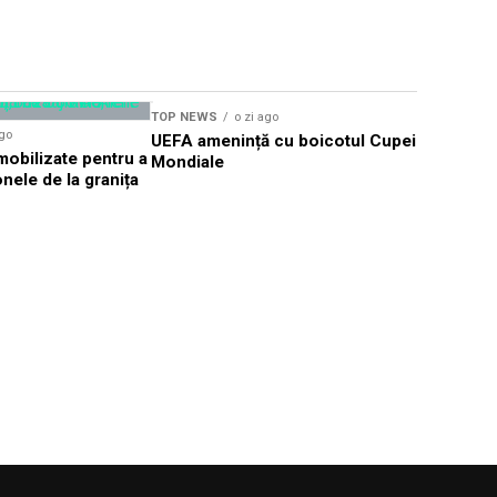
TOP NEWS
o zi ago
TOP NEWS
ago
UEFA amenință cu boicotul Cupei
TIFF Sibi
obilizate pentru a
Mondiale
proiecții î
nele de la granița
CineGold