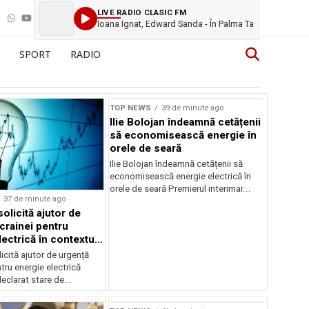
LIVE RADIO CLASIC FM
Ioana Ignat, Edward Sanda - În Palma Ta
SPORT
RADIO
TOP NEWS
39 de minute ago
Ilie Bolojan îndeamnă cetățenii
să economisească energie în
orele de seară
Ilie Bolojan îndeamnă cetățenii să
economisească energie electrică în
orele de seară Premierul interimar...
37 de minute ago
olicită ajutor de
crainei pentru
ectrică în contextul
ergetice
cită ajutor de urgență
tru energie electrică
clarat stare de...