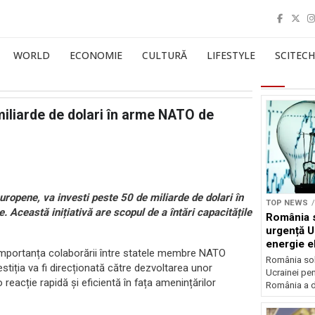
WORLD
ECONOMIE
CULTURĂ
LIFESTYLE
SCITECH
miliarde de dolari în arme NATO de
europene, va investi peste 50 de miliarde de dolari în
TOP NEWS
 Această inițiativă are scopul de a întări capacitățile
România s
urgență U
energie el
d importanța colaborării între statele membre NATO
crizei en
România soli
stiția va fi direcționată către dezvoltarea unor
Ucrainei pen
reacție rapidă și eficientă în fața amenințărilor
România a de