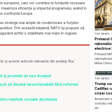
uni europene, care vor contribui la fondurile necesare.
 maximiza eficiența și impactul programului, având în
se confruntă Europa.
nei strategii mai ample de modernizare a forțelor
olitice. Prin această inițiativă, NATO își propune să
gurând astfel o stabilitate mai mare în regiune.
TOP NEWS
Primarul 
raționaliz
electrice 
noapte
Primarul Mih
raționalizare
 și aceste articole relevante din același flux
Mihai Chirica
Sursă foto: Shutte
i și promite un nou început
TOP NEWS
Trump cu
riscă să devină nesustenabilă fără reforme
Cadillac-u
crizei cos
Americanii s
ntru rețelele sociale destinate
costului vie
de...