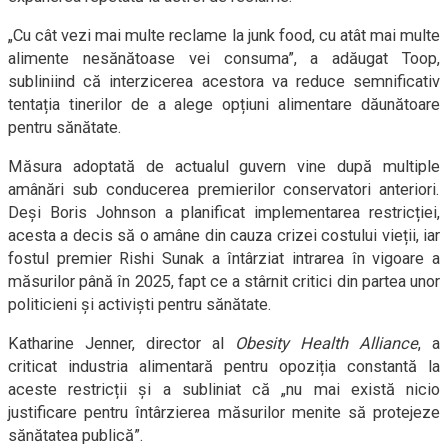
„Cu cât vezi mai multe reclame la junk food, cu atât mai multe
alimente nesănătoase vei consuma”, a adăugat Toop,
subliniind că interzicerea acestora va reduce semnificativ
tentația tinerilor de a alege opțiuni alimentare dăunătoare
pentru sănătate.
Măsura adoptată de actualul guvern vine după multiple
amânări sub conducerea premierilor conservatori anteriori.
Deși Boris Johnson a planificat implementarea restricției,
acesta a decis să o amâne din cauza crizei costului vieții, iar
fostul premier Rishi Sunak a întârziat intrarea în vigoare a
măsurilor până în 2025, fapt ce a stârnit critici din partea unor
politicieni și activiști pentru sănătate.
Katharine Jenner, director al
Obesity Health Alliance
, a
criticat industria alimentară pentru opoziția constantă la
aceste restricții și a subliniat că „nu mai există nicio
justificare pentru întârzierea măsurilor menite să protejeze
sănătatea publică”.