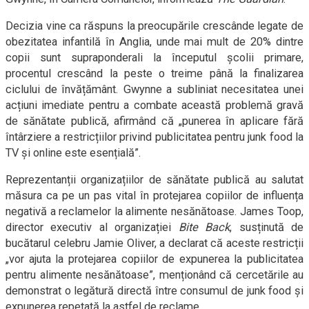
Decizia vine ca răspuns la preocupările crescânde legate de
obezitatea infantilă în Anglia, unde mai mult de 20% dintre
copii sunt supraponderali la începutul școlii primare,
procentul crescând la peste o treime până la finalizarea
ciclului de învățământ. Gwynne a subliniat necesitatea unei
acțiuni imediate pentru a combate această problemă gravă
de sănătate publică, afirmând că „punerea în aplicare fără
întârziere a restricțiilor privind publicitatea pentru junk food la
TV și online este esențială”.
Reprezentanții organizațiilor de sănătate publică au salutat
măsura ca pe un pas vital în protejarea copiilor de influența
negativă a reclamelor la alimente nesănătoase. James Toop,
director executiv al organizației
Bite Back
, susținută de
bucătarul celebru Jamie Oliver, a declarat că aceste restricții
„vor ajuta la protejarea copiilor de expunerea la publicitatea
pentru alimente nesănătoase”, menționând că cercetările au
demonstrat o legătură directă între consumul de junk food și
expunerea repetată la astfel de reclame.