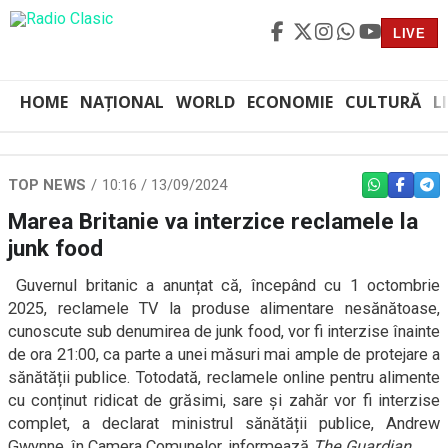
LIVE
HOME
NAȚIONAL
WORLD
ECONOMIE
CULTURĂ
L
TOP NEWS
10:16 / 13/09/2024
WHATSAPP
FACEBO
TEL
Marea Britanie va interzice reclamele la
junk food
Guvernul britanic a anunțat că, începând cu 1 octombrie
2025, reclamele TV la produse alimentare nesănătoase,
cunoscute sub denumirea de junk food, vor fi interzise înainte
de ora 21:00, ca parte a unei măsuri mai ample de protejare a
sănătății publice. Totodată, reclamele online pentru alimente
cu conținut ridicat de grăsimi, sare și zahăr vor fi interzise
complet, a declarat ministrul sănătății publice, Andrew
Gwynne, în Camera Comunelor, informează
The Guardian
.