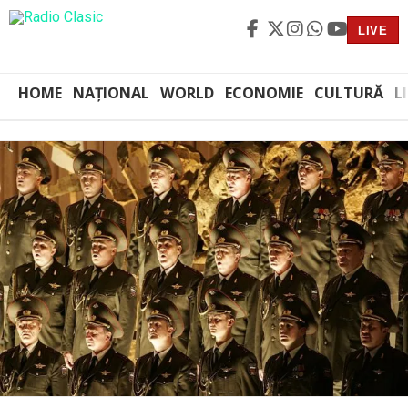
LIVE
HOME
NAȚIONAL
WORLD
ECONOMIE
CULTURĂ
L