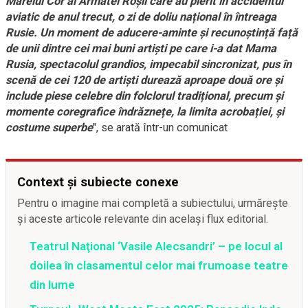
Marelui Cor al Armatei Roșii care au pierit în accidentul
aviatic de anul trecut, o zi de doliu național în întreaga
Rusie. Un moment de aducere-aminte și recunoștință față
de unii dintre cei mai buni artiști pe care i-a dat Mama
Rusia, spectacolul grandios, impecabil sincronizat, pus în
scenă de cei 120 de artiști durează aproape două ore și
include piese celebre din folclorul tradițional, precum și
momente coregrafice îndrăznețe, la limita acrobației, și
costume superbe
", se arată într-un comunicat
Context și subiecte conexe
Pentru o imagine mai completă a subiectului, urmărește
și aceste articole relevante din același flux editorial.
Teatrul Naţional ‘Vasile Alecsandri’ – pe locul al
doilea în clasamentul celor mai frumoase teatre
din lume