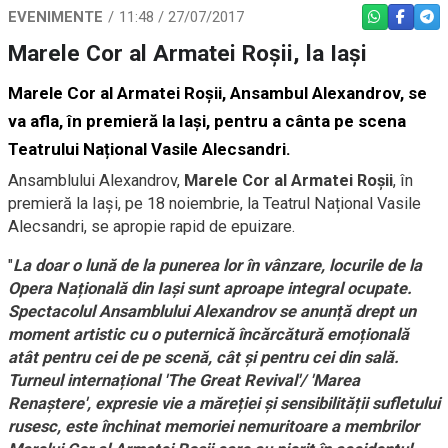
EVENIMENTE
11:48 / 27/07/2017
WHATSAPP
FACEBO
TEL
Marele Cor al Armatei Roșii, la Iași
Marele Cor al Armatei Roșii, Ansambul Alexandrov, se
va afla, în premieră la Iași, pentru a cânta pe scena
Teatrului Național Vasile Alecsandri.
Ansamblului Alexandrov,
Marele Cor al Armatei Roșii
, în
premieră la Iași, pe 18 noiembrie, la Teatrul Național Vasile
Alecsandri, se apropie rapid de epuizare.
"
La doar o lună de la punerea lor în vânzare, locurile de la
Opera Națională din Iași sunt aproape integral ocupate.
Spectacolul Ansamblului Alexandrov se anunță drept un
moment artistic cu o puternică încărcătură emoțională
atât pentru cei de pe scenă, cât și pentru cei din sală.
Turneul internațional 'The Great Revival'/ 'Marea
Renaștere', expresie vie a măreției și sensibilității sufletului
rusesc, este închinat memoriei nemuritoare a membrilor