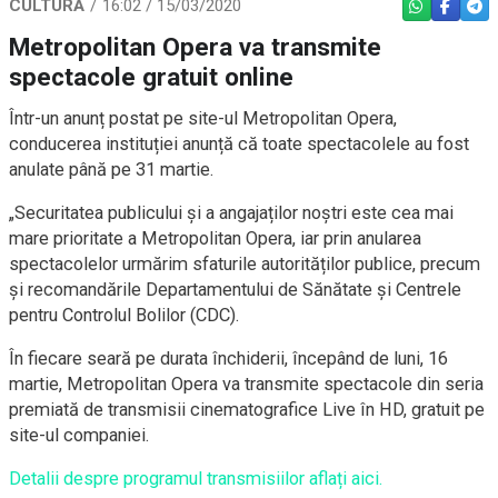
CULTURĂ
16:02 / 15/03/2020
WHATSAPP
FACEBO
TEL
Metropolitan Opera va transmite
spectacole gratuit online
Într-un anunț postat pe site-ul Metropolitan Opera,
conducerea instituției anunță că toate spectacolele au fost
anulate până pe 31 martie.
„Securitatea publicului și a angajaților noștri este cea mai
mare prioritate a Metropolitan Opera, iar prin anularea
spectacolelor urmărim sfaturile autorităților publice, precum
și recomandările Departamentului de Sănătate și Centrele
pentru Controlul Bolilor (CDC).
În fiecare seară pe durata închiderii, începând de luni, 16
martie, Metropolitan Opera va transmite spectacole din seria
premiată de transmisii cinematografice Live în HD, gratuit pe
site-ul companiei.
Detalii despre programul transmisiilor aflați aici.