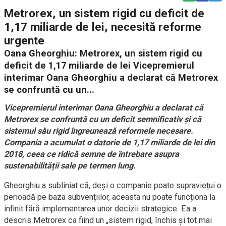
Metrorex, un sistem rigid cu deficit de
1,17 miliarde de lei, necesită reforme
urgente
Oana Gheorghiu: Metrorex, un sistem rigid cu
deficit de 1,17 miliarde de lei Vicepremierul
interimar Oana Gheorghiu a declarat că Metrorex
se confruntă cu un...
Vicepremierul interimar Oana Gheorghiu a declarat că
Metrorex se confruntă cu un deficit semnificativ și că
sistemul său rigid îngreunează reformele necesare.
Compania a acumulat o datorie de 1,17 miliarde de lei din
2018, ceea ce ridică semne de întrebare asupra
sustenabilității sale pe termen lung.
Gheorghiu a subliniat că, deși o companie poate supraviețui o
perioadă pe baza subvențiilor, aceasta nu poate funcționa la
infinit fără implementarea unor decizii strategice. Ea a
descris Metrorex ca fiind un „sistem rigid, închis și tot mai