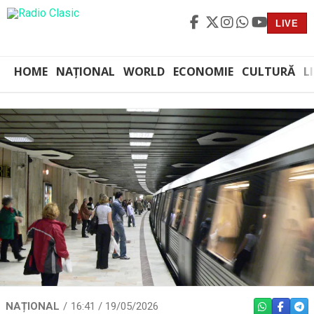
LIVE
HOME
NAȚIONAL
WORLD
ECONOMIE
CULTURĂ
L
NAȚIONAL
16:41 / 19/05/2026
WHATSAPP
FACEBO
TEL