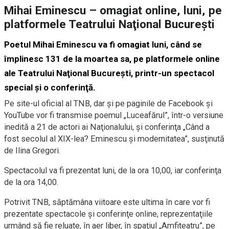
Mihai Eminescu – omagiat online, luni, pe
platformele Teatrului Naţional Bucureşti
Poetul Mihai Eminescu va fi omagiat luni, când se
împlinesc 131 de la moartea sa, pe platformele online
ale Teatrului Naţional Bucureşti, printr-un spectacol
special şi o conferinţă.
Pe site-ul oficial al TNB, dar şi pe paginile de Facebook şi
YouTube vor fi transmise poemul „Luceafărul”, într-o versiune
inedită a 21 de actori ai Naţionalului, şi conferinţa „Când a
fost secolul al XIX-lea? Eminescu şi modernitatea”, susţinută
de Ilina Gregori.
Spectacolul va fi prezentat luni, de la ora 10,00, iar conferinţa
de la ora 14,00.
Potrivit TNB, săptămâna viitoare este ultima în care vor fi
prezentate spectacole şi conferinţe online, reprezentaţiile
urmând să fie reluate, în aer liber, în spaţiul „Amfiteatru”, pe