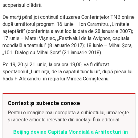
acoperişul clădirii.
De marţi până joi continuă difuzarea Conferinţelor TNB online
după următorul program: 16 iunie – Ion Caramitru, „Limitele
aşteptării” (conferinţa a avut loc la data de 28 ianuarie 2007);
17 iunie – Matei Vişniec, „Festivalul de la Avignon, capitala
mondială a teatrului” (8 ianuarie 2017); 18 iunie – Mihai Şora,
„101. Dialog cu Mihai Şora” (21 ianuarie 2018).
Pe 19, 20 şi 21 iunie, la ora ora 18,00, va fi difuzat
spectacolul „Luminiţa, de la capătul tunelului”, după piesa lui
Radu F. Alexandru, în regia lui Mircea Cornişteanu.
Context și subiecte conexe
Pentru o imagine mai completă a subiectului, urmărește
și aceste articole relevante din același flux editorial.
Beijing devine Capitala Mondială a Arhitecturii în