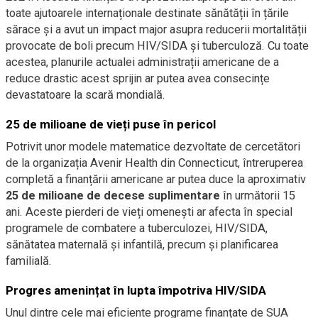
toate ajutoarele internaționale destinate sănătății în țările
sărace și a avut un impact major asupra reducerii mortalității
provocate de boli precum HIV/SIDA și tuberculoză. Cu toate
acestea, planurile actualei administrații americane de a
reduce drastic acest sprijin ar putea avea consecințe
devastatoare la scară mondială.
25 de milioane de vieți puse în pericol
Potrivit unor modele matematice dezvoltate de cercetători
de la organizația Avenir Health din Connecticut, întreruperea
completă a finanțării americane ar putea duce la aproximativ
25 de milioane de decese suplimentare
în următorii 15
ani. Aceste pierderi de vieți omenești ar afecta în special
programele de combatere a tuberculozei, HIV/SIDA,
sănătatea maternală și infantilă, precum și planificarea
familială.
Progres amenințat în lupta împotriva HIV/SIDA
Unul dintre cele mai eficiente programe finanțate de SUA