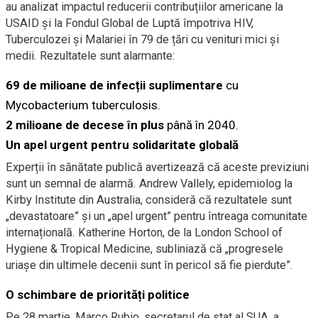
au analizat impactul reducerii contribuțiilor americane la
USAID și la Fondul Global de Luptă împotriva HIV,
Tuberculozei și Malariei în 79 de țări cu venituri mici și
medii. Rezultatele sunt alarmante:
69 de milioane de infecții suplimentare
cu
Mycobacterium tuberculosis.
2 milioane de decese în plus
până în 2040.
Un apel urgent pentru solidaritate globală
Experții în sănătate publică avertizează că aceste previziuni
sunt un semnal de alarmă. Andrew Vallely, epidemiolog la
Kirby Institute din Australia, consideră că rezultatele sunt
„devastatoare” și un „apel urgent” pentru întreaga comunitate
internațională. Katherine Horton, de la London School of
Hygiene & Tropical Medicine, subliniază că „progresele
uriașe din ultimele decenii sunt în pericol să fie pierdute”.
O schimbare de priorități politice
Pe 28 martie, Marco Rubio, secretarul de stat al SUA, a