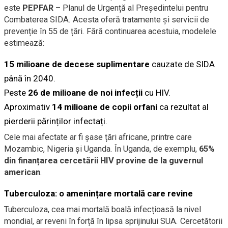
este
PEPFAR
– Planul de Urgență al Președintelui pentru
Combaterea SIDA. Acesta oferă tratamente și servicii de
prevenție în 55 de țări. Fără continuarea acestuia, modelele
estimează:
15 milioane de decese suplimentare
cauzate de SIDA
până în 2040.
Peste
26 de milioane de noi infecții
cu HIV.
Aproximativ
14 milioane de copii orfani
ca rezultat al
pierderii părinților infectați.
Cele mai afectate ar fi șase țări africane, printre care
Mozambic, Nigeria și Uganda. În Uganda, de exemplu,
65%
din finanțarea cercetării HIV provine de la guvernul
american
.
Tuberculoza: o amenințare mortală care revine
Tuberculoza, cea mai mortală boală infecțioasă la nivel
mondial, ar reveni în forță în lipsa sprijinului SUA. Cercetătorii