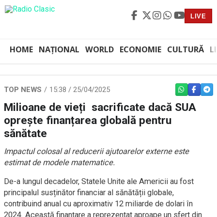
LIVE
HOME
NAȚIONAL
WORLD
ECONOMIE
CULTURĂ
L
TOP NEWS
15:38 / 25/04/2025
WHATSAPP
FACEBO
TEL
Milioane de vieți sacrificate dacă SUA
oprește finanțarea globală pentru
sănătate
Impactul colosal al reducerii ajutoarelor externe este
estimat de modele matematice.
De-a lungul decadelor, Statele Unite ale Americii au fost
principalul susținător financiar al sănătății globale,
contribuind anual cu aproximativ 12 miliarde de dolari în
2024. Această finanțare a reprezentat aproape un sfert din