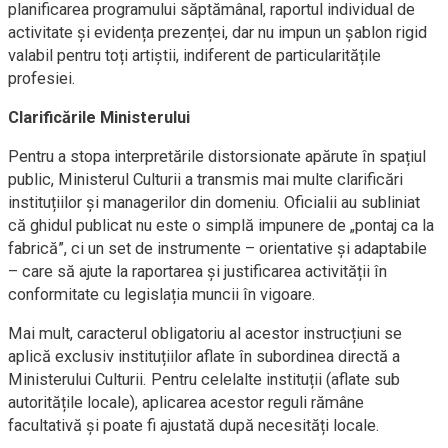
planificarea programului săptămânal, raportul individual de
activitate și evidența prezenței, dar nu impun un șablon rigid
valabil pentru toți artiștii, indiferent de particularitățile
profesiei.
Clarificările Ministerului
Pentru a stopa interpretările distorsionate apărute în spațiul
public, Ministerul Culturii a transmis mai multe clarificări
instituțiilor și managerilor din domeniu. Oficialii au subliniat
că ghidul publicat nu este o simplă impunere de „pontaj ca la
fabrică”, ci un set de instrumente – orientative și adaptabile
– care să ajute la raportarea și justificarea activității în
conformitate cu legislația muncii în vigoare.
Mai mult, caracterul obligatoriu al acestor instrucțiuni se
aplică exclusiv instituțiilor aflate în subordinea directă a
Ministerului Culturii. Pentru celelalte instituții (aflate sub
autoritățile locale), aplicarea acestor reguli rămâne
facultativă și poate fi ajustată după necesități locale.