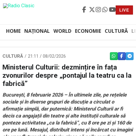
LIVE
HOME
NAȚIONAL
WORLD
ECONOMIE
CULTURĂ
L
CULTURĂ
21:11 / 08/02/2026
WHATSAPP
FACEBO
TEL
Ministerul Culturii: dezmințire în fața
zvonurilor despre „pontajul la teatru ca la
fabrică”
București, 8 februarie 2026 – În ultimele zile, pe rețelele
sociale și în diverse grupuri de discuție a circulat o
afirmație simplă, dar puternică: Ministerul Culturii ar fi
decis ca angajații din teatre și alte instituții culturale să
ponteze activitatea „ca la fabrică”, cu 8 ore pe zi și 160 de
ore pe lună. Mesajul, distribuit intens și încărcat cu imagini