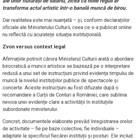
ale unor fluturași de salariu, zicea că noile reguli ar
transforma actul artistic într-o banală muncă de birou.
Dar realitatea este mai nuanțată – și, conform declarațiilor
oficiale ale Ministerului Culturii, ceea ce s-a publicat online
nu reflectă cu acuratețe situația instituțională.
Zvon versus context legal
Afirmațiile potrivit cărora Ministerul Culturii arată o abordare
birocratică a muncii artistice se bazează pe o interpretare
redusă a unui set de instrucțiuni privind evidența timpului de
muncă la nivelul instituțiilor publice de spectacole și
concerte. Aceste instrucțiuni au fost difuzate după o
recomandare a Curții de Conturi a României, care sublinia
nevoia unei evidențe clare a activității în instituțiile
subordonate ministerului.
Concret, documentele elaborate prevăd înregistrarea orelor
de activitate – fie pe baze colective, fie individuale –
adaptate la specificul fiecărei instituții și posturi. Ele includ