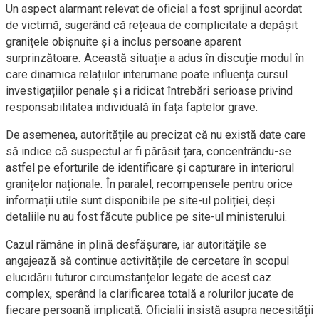
Un aspect alarmant relevat de oficial a fost sprijinul acordat
de victimă, sugerând că rețeaua de complicitate a depășit
granițele obișnuite și a inclus persoane aparent
surprinzătoare. Această situație a adus în discuție modul în
care dinamica relațiilor interumane poate influența cursul
investigațiilor penale și a ridicat întrebări serioase privind
responsabilitatea individuală în fața faptelor grave.
De asemenea, autoritățile au precizat că nu există date care
să indice că suspectul ar fi părăsit țara, concentrându-se
astfel pe eforturile de identificare și capturare în interiorul
granițelor naționale. În paralel, recompensele pentru orice
informații utile sunt disponibile pe site-ul poliției, deși
detaliile nu au fost făcute publice pe site-ul ministerului.
Cazul rămâne în plină desfășurare, iar autoritățile se
angajează să continue activitățile de cercetare în scopul
elucidării tuturor circumstanțelor legate de acest caz
complex, sperând la clarificarea totală a rolurilor jucate de
fiecare persoană implicată. Oficialii insistă asupra necesității