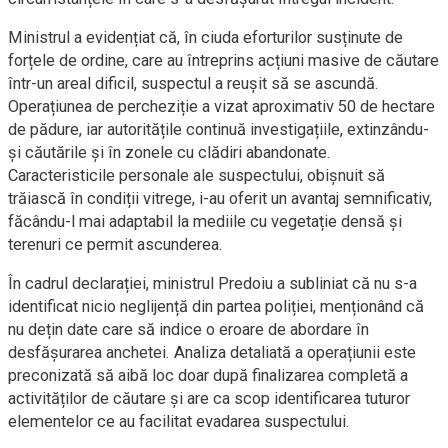
Ministrul a evidențiat că, în ciuda eforturilor susținute de
forțele de ordine, care au întreprins acțiuni masive de căutare
într-un areal dificil, suspectul a reușit să se ascundă.
Operațiunea de percheziție a vizat aproximativ 50 de hectare
de pădure, iar autoritățile continuă investigațiile, extinzându-
și căutările și în zonele cu clădiri abandonate.
Caracteristicile personale ale suspectului, obișnuit să
trăiască în condiții vitrege, i-au oferit un avantaj semnificativ,
făcându-l mai adaptabil la mediile cu vegetație densă și
terenuri ce permit ascunderea.
În cadrul declarației, ministrul Predoiu a subliniat că nu s-a
identificat nicio neglijență din partea poliției, menționând că
nu dețin date care să indice o eroare de abordare în
desfășurarea anchetei. Analiza detaliată a operațiunii este
preconizată să aibă loc doar după finalizarea completă a
activităților de căutare și are ca scop identificarea tuturor
elementelor ce au facilitat evadarea suspectului.