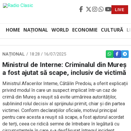
LIVE
HOME
NAȚIONAL
WORLD
ECONOMIE
CULTURĂ
L
NAȚIONAL
18:28 / 16/07/2025
WHATSAPP
FACEBO
TEL
Ministrul de Interne: Criminalul din Mureș
a fost ajutat să scape, inclusiv de victimă
Ministrul Afacerilor Interne, Cătălin Predoiu, a oferit explicații
privind modul în care un suspect implicat într-un caz de
crimă din Mureș a reușit să evite urmărirea autorităților,
subliniind rolul decisiv al sprijinului primit, chiar și din partea
victimei. Conform declarațiilor oficiale, motivul principal
pentru care acesta a reușit să scape, a fost ajutorul acordat
de terți, ceea ce ridică semne de întrebare în legătură cu
circumstanțele în care s-a desfășurat întregul incident.