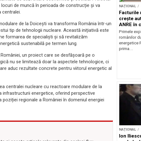
 locuri de muncă în perioada de construcție și va
NAȚIONAL
centralei.
Facturile
crește au
modulare de la Doicești va transforma România într-un
ANRE în c
estui tip de tehnologii nucleare. Această inițiativă este
energetic
Primele expl
ne formarea de specialiști și să revitalizăm
românilor du
energetice 
energetică sustenabilă pe termen lung.
prima...
l României, un proiect care se desfășoară pe o
gică nu se limitează doar la aspectele tehnologice, ci
are aduc rezultate concrete pentru viitorul energetic al
ea centralei nucleare cu reactoare modulare de la
infrastructurii energetice, oferind perspective
poziției regionale a României în domeniul energiei
NAȚIONAL
Ion Ilies