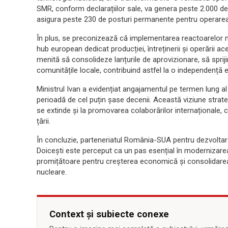
SMR, conform declarațiilor sale, va genera peste 2.000 de
asigura peste 230 de posturi permanente pentru operarea 
În plus, se preconizează că implementarea reactoarelor 
hub european dedicat producției, întreținerii și operării ac
menită să consolideze lanțurile de aprovizionare, să spriji
comunitățile locale, contribuind astfel la o independență 
Ministrul Ivan a evidențiat angajamentul pe termen lung a
perioadă de cel puțin șase decenii. Această viziune strate
se extinde și la promovarea colaborărilor internaționale, c
țării.
În concluzie, parteneriatul România-SUA pentru dezvoltar
Doicești este perceput ca un pas esențial în modernizarea 
promițătoare pentru creșterea economică și consolidarea 
nucleare.
Context și subiecte conexe