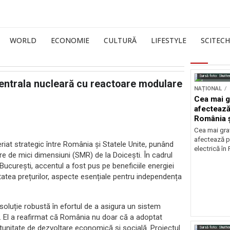
WORLD
ECONOMIE
CULTURĂ
LIFESTYLE
SCITECH
Sursă foto: Shutte
 centrala nucleară cu reactoare modulare
NAȚIONAL
Cea mai g
afectează
România ș
Cea mai grav
afectează p
eriat strategic între România și Statele Unite, punând
electrică în
e de mici dimensiuni (SMR) de la Doicești. În cadrul
București, accentul a fost pus pe beneficiile energiei
itatea prețurilor, aspecte esențiale pentru independența
 soluție robustă în efortul de a asigura un sistem
e. El a reafirmat că România nu doar că a adoptat
rtunitate de dezvoltare economică și socială. Proiectul
Sursă foto: Shutte