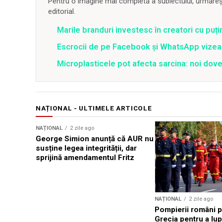
Pentru o imagine mai completă a subiectului, urmărește
editorial.
Marile branduri investesc în creatori cu puți
Escrocii de pe Facebook și WhatsApp vizea
Microplasticele pot afecta sarcina: noi dove
NAȚIONAL - ULTIMELE ARTICOLE
NAȚIONAL
2 zile ago
George Simion anunță că AUR nu
susține legea integrității, dar
sprijină amendamentul Fritz
NAȚIONAL
2 zile ago
Pompierii români p
Grecia pentru a lup