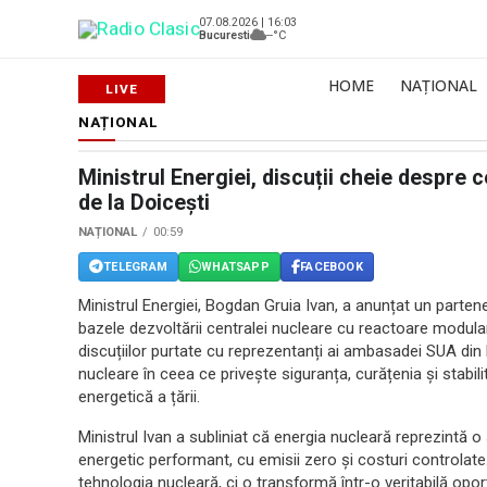
07.08.2026 | 16:03
Bucuresti
--°C
HOME
NAȚIONAL
NAȚIONAL
Ministrul Energiei, discuții cheie despre
de la Doicești
NAȚIONAL
00:59
TELEGRAM
WHATSAPP
FACEBOOK
Ministrul Energiei, Bogdan Gruia Ivan, a anunțat un parten
bazele dezvoltării centralei nucleare cu reactoare modular
discuțiilor purtate cu reprezentanți ai ambasadei SUA din 
nucleare în ceea ce privește siguranța, curățenia și stabil
energetică a țării.
Ministrul Ivan a subliniat că energia nucleară reprezintă o
energetic performant, cu emisii zero și costuri controlat
tehnologia nucleară, ci o transformă într-o veritabilă opo