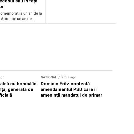
ecesul său în fața
or
 comemorat la un an de la
 Aproape un an de...
Sursă foto: Shutte
ago
NAȚIONAL
2 zile ago
NAȚIONAL
falsă cu bombă în
Dominic Fritz contestă
Valul de c
ța, generată de
amendamentul PSD care îi
România, 
ficială
amenință mandatul de primar
40°C în p