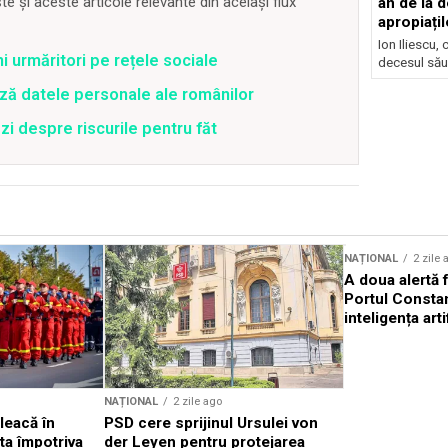
 și aceste articole relevante din același flux
an de la d
apropiațil
Ion Iliescu,
ni urmăritori pe rețele sociale
decesul său
ză datele personale ale românilor
zi despre riscurile pentru făt
Sursă foto: Shutterstock
NAȚIONAL
2 zile 
A doua alertă 
Portul Constan
inteligența arti
NAȚIONAL
2 zile ago
leacă în
PSD cere sprijinul Ursulei von
ta împotriva
der Leyen pentru protejarea