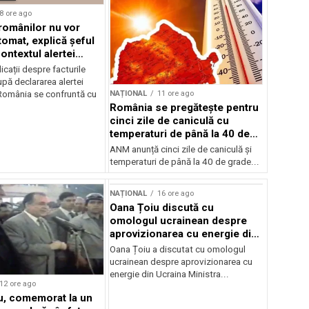
8 ore ago
 românilor nu vor
tomat, explică șeful
ontextul alertei
e
icații despre facturile
pă declararea alertei
NAȚIONAL
11 ore ago
România se confruntă cu
România se pregătește pentru
cinci zile de caniculă cu
temperaturi de până la 40 de
grade
ANM anunță cinci zile de caniculă și
temperaturi de până la 40 de grade...
NAȚIONAL
16 ore ago
Oana Țoiu discută cu
omologul ucrainean despre
aprovizionarea cu energie din
Ucraina
Oana Țoiu a discutat cu omologul
ucrainean despre aprovizionarea cu
energie din Ucraina Ministra...
12 ore ago
cu, comemorat la un