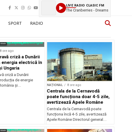
LIVE RADIO CLASIC FM
The Cranberries - Dreams
SPORT
RADIO
rstock
8 ore ago
ravă criză a Dunării
 energia electrică în
i Ungaria
ă criză a Dunării
roducția de energie
NAȚIONAL
8 ore ago
 România și...
Centrala de la Cernavodă
poate funcționa doar 4-5 zile,
avertizează Apele Române
Centrala de la Cernavodă poate
funcționa încă 4-5 zile, avertizează
Apele Române Directorul general...
rstock