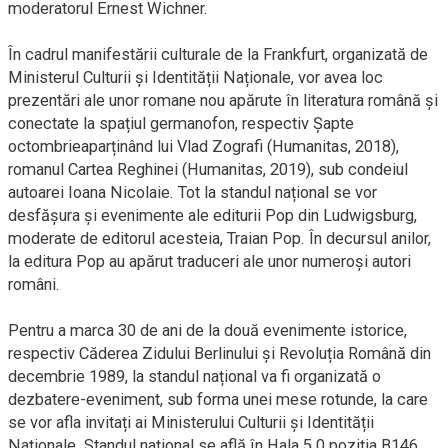
moderatorul Ernest Wichner.
În cadrul manifestării culturale de la Frankfurt, organizată de
Ministerul Culturii și Identității Naționale, vor avea loc
prezentări ale unor romane nou apărute în literatura română și
conectate la spațiul germanofon, respectiv Șapte
octombrieaparținând lui Vlad Zografi (Humanitas, 2018),
romanul Cartea Reghinei (Humanitas, 2019), sub condeiul
autoarei Ioana Nicolaie. Tot la standul național se vor
desfășura și evenimente ale editurii Pop din Ludwigsburg,
moderate de editorul acesteia, Traian Pop. În decursul anilor,
la editura Pop au apărut traduceri ale unor numeroși autori
români.
Pentru a marca 30 de ani de la două evenimente istorice,
respectiv Căderea Zidului Berlinului și Revoluția Română din
decembrie 1989, la standul național va fi organizată o
dezbatere-eveniment, sub forma unei mese rotunde, la care
se vor afla invitați ai Ministerului Culturii și Identității
Naționale. Standul național se află în Hala 5.0 poziția B146.