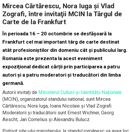
Mircea Cărtărescu, Nora Iuga şi Vlad
Zografi, între invitaţii MCIN la Târgul de
Carte de la Frankfurt
În perioada 16 – 20 octombrie se desfășoară la
Frankfurt cel mai important târg de carte destinat
atât profesioniștilor din domeniu cât și publicului larg.
Romania este prezenta la acest eveniment
expozițional dedicat cărții prin participarea a patru
autori și a patru moderatori și traducători din limba
germană.
Autorii invitați de
Ministerul Culturii și Identității Naționale
(MCIN), organizatorul standului national, sunt Mircea
Cărtărescu, Nora Iuga, Ioana Nicolaie și Vlad Zografi.
Moderatorii și traducătorii sunt Ernest Wichner, Georg
Aescht, Jan Cornelius și Alexandru Bulucz.
Potrivit site-ului ministerului, la standul românesc va avea loc