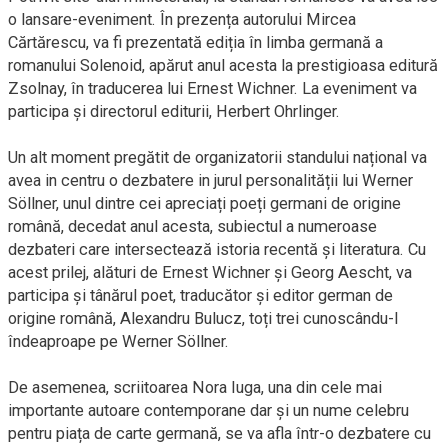
o lansare-eveniment. În prezența autorului Mircea
Cărtărescu, va fi prezentată ediția în limba germană a
romanului Solenoid, apărut anul acesta la prestigioasa editură
Zsolnay, în traducerea lui Ernest Wichner. La eveniment va
participa și directorul editurii, Herbert Ohrlinger.
Un alt moment pregătit de organizatorii standului național va
avea in centru o dezbatere in jurul personalității lui Werner
Söllner, unul dintre cei apreciați poeți germani de origine
română, decedat anul acesta, subiectul a numeroase
dezbateri care intersectează istoria recentă și literatura. Cu
acest prilej, alături de Ernest Wichner și Georg Aescht, va
participa și tânărul poet, traducător și editor german de
origine română, Alexandru Bulucz, toți trei cunoscându-l
îndeaproape pe Werner Söllner.
De asemenea, scriitoarea Nora Iuga, una din cele mai
importante autoare contemporane dar și un nume celebru
pentru piața de carte germană, se va afla într-o dezbatere cu