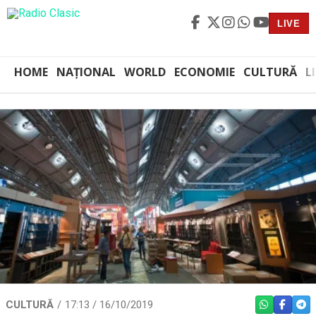
LIVE
HOME
NAȚIONAL
WORLD
ECONOMIE
CULTURĂ
L
CULTURĂ
17:13 / 16/10/2019
WHATSAPP
FACEBO
TEL