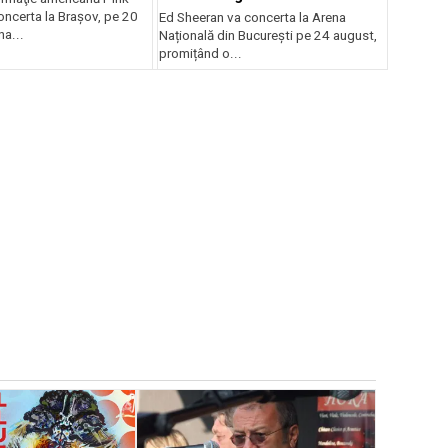
oncerta la Braşov, pe 20
Ed Sheeran va concerta la Arena
na...
Națională din București pe 24 august,
promițând o...
EVENIMENTE
Weekend c
Teatru la 