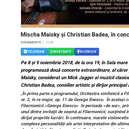
Mischa Maisky și Christian Badea, în con
EVENIMENTE
11:05
TELEGRAM
WHATSAPP
FACEBOOK
Pe 8 și 9 noiembrie 2018, de la ora 19, în Sala ma
programează două concerte extraordinare, al căror pr
Maisky, considerat un Mick Jagger al muzicii clasice
Christian Badea, consilier artistic și dirijor principal 
„
În prima parte a programului, Orchestra simfonică a F
nr. 2, în re major, op. 11 de George Enescu. În același c
Filarmonicii «George Enescu» în perioada «de aur», prin
unul dintre invitaţii de seamă ai Filarmonicii, susţinînd
dirijat propriile lucrări. În continuare, marele violonce
complexe personalități ale artei interpretative din ultim