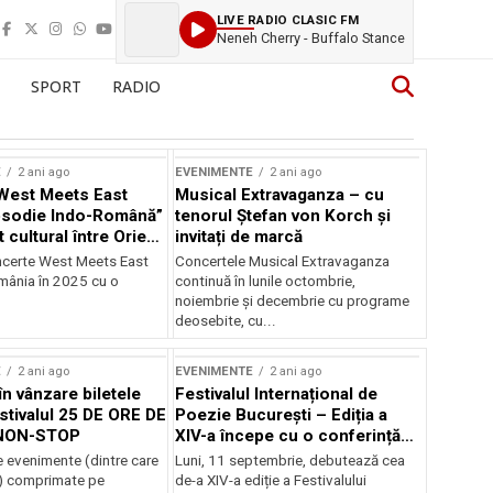
LIVE RADIO CLASIC FM
Neneh Cherry - Buffalo Stance
SPORT
RADIO
E
2 ani ago
EVENIMENTE
2 ani ago
West Meets East
Musical Extravaganza – cu
psodie Indo-Română”
tenorul Ștefan von Korch și
t cultural între Orient
invitați de marcă
nt
ncerte West Meets East
Concertele Musical Extravaganza
omânia în 2025 cu o
continuă în lunile octombrie,
noiembrie şi decembrie cu programe
deosebite, cu...
E
2 ani ago
EVENIMENTE
2 ani ago
în vânzare biletele
Festivalul Internațional de
stivalul 25 DE ORE DE
Poezie București – Ediția a
NON-STOP
XIV-a începe cu o conferință
despre limba română
 evenimente (dintre care
Luni, 11 septembrie, debutează cea
susținută de Marco Lucchesi
) comprimate pe
de-a XIV-a ediție a Festivalului