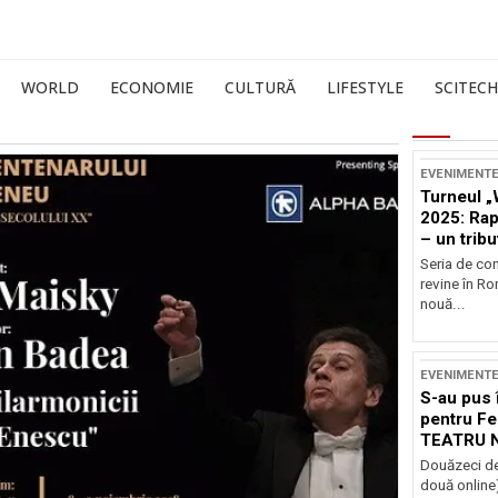
WORLD
ECONOMIE
CULTURĂ
LIFESTYLE
SCITECH
EVENIMENT
Turneul „
2025: Ra
– un tribu
și Occide
Seria de co
revine în R
nouă...
EVENIMENT
S-au pus 
pentru Fe
TEATRU 
Douăzeci de
două online