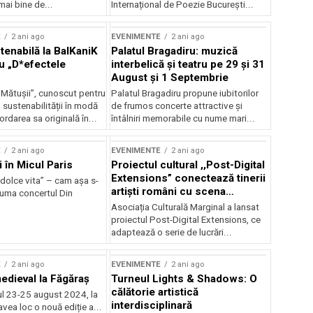
mai bine de...
Internațional de Poezie București...
E
2 ani ago
EVENIMENTE
2 ani ago
enabilă la BalKaniK
Palatul Bragadiru: muzică
cu „D*efectele
interbelică şi teatru pe 29 şi 31
August şi 1 Septembrie
 Mătușii”, cunoscut pentru
Palatul Bragadiru propune iubitorilor
sustenabilității în modă
de frumos concerte attractive şi
ordarea sa originală în...
întâlniri memorabile cu nume mari...
E
2 ani ago
EVENIMENTE
2 ani ago
i în Micul Paris
Proiectul cultural ,,Post-Digital
Extensions” conectează tinerii
dolce vita” – cam așa s-
artiști români cu scena
zuma concertul Din
internațională
Asociația Culturală Marginal a lansat
proiectul Post-Digital Extensions, ce
adaptează o serie de lucrări...
E
2 ani ago
EVENIMENTE
2 ani ago
medieval la Făgăraș
Turneul Lights & Shadows: O
călătorie artistică
l 23-25 august 2024, la
interdisciplinară
vea loc o nouă ediție a...