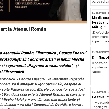
parcursul a 
EVENIMENT
Modă sust
Festival 
Mătușii”
cert la Ateneul Român
„D*efectele
promovarea 
și pentru ab
re a Ateneului Român, Filarmonica „George Enescu”
EVENIMENT
Din Napol
otagoniști sînt doi mari artiști ai lumii: Mischa
O seară de „
 si supranumit „Paganini al violoncelului“, și
ar putea re
al Filarmonicii.
Napoli...
ilarmonicii «George Enescu» va interpreta Rapsodia
oncert, va fi omagiat și Igor Stravinski, oaspete al
 suita Pasărea de foc. Marele compozitor rus a fost
EVENIMENT
 în 1930 două concerte la Ateneul Român, în care şi-a
Festival 
list Mischa Maisky – una din cele mai importante și
În weekendu
ele decenii – va oferi Concertul de Dvořák, o lucrare
Făgăraș va a