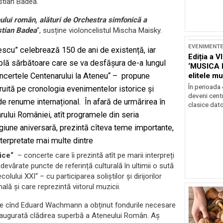
stian Badea.
ului român, alături de Orchestra simfonică a
stian Badea
“, susține violoncelistul Mischa Maisky.
EVENIMENT
escu” celebrează 150 de ani de existență, iar
Ediția a V
plă sărbătoare care se va desfășura de-a lungul
‘MUSICA 
elitele mu
ncertele Centenarului la Ateneu“ – propune
Brașov
În perioada
uită pe cronologia evenimentelor istorice și
deveni centr
i de renume internațional. În afară de urmărirea în
clasice dator
rului României, atît programele din seria
tagiune aniversară, prezintă cîteva teme importante,
nterpretate mai multe dintre
sice“
– concerte care îi prezintă atît pe marii interpreți
devărate puncte de referință culturală în ultimii o sută
lui XXI“ – cu participarea soliștilor și dirijorilor
ală și care reprezintă viitorul muzicii.
 de cînd Eduard Wachmann a obținut fondurile necesare
a inaugurată clădirea superbă a Ateneului Român. Aș