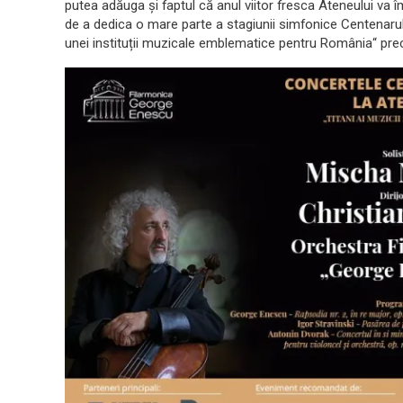
putea adăuga și faptul că anul viitor fresca Ateneului va 
de a dedica o mare parte a stagiunii simfonice Centenarul
unei instituții muzicale emblematice pentru România“ pre