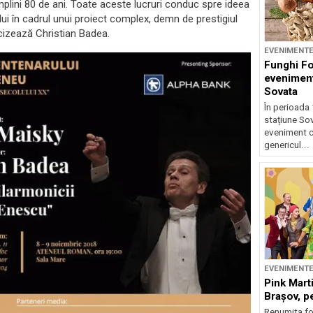
împlini 80 de ani. Toate aceste lucruri conduc spre ideea
ui în cadrul unui proiect complex, demn de prestigiul
cizează Christian Badea.
EVENIMENT
Funghi F
eveniment
Sovata
În perioada 
stațiune So
eveniment c
genericul...
EVENIMENT
Pink Marti
Braşov, pe
Renumita fo