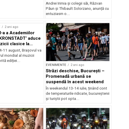
Andrei Irimia și colegii săi, Răzvan
Păun și Thibault Solorzano, anunță cu
entuziasm o...
E
2 ani ago
II-a a Academiilor
KRONSTADT’ aduce
zicii clasice la
 4-11 august, Brașovul va
ul mondial al muzicii
ită ediției...
EVENIMENTE
2 ani ago
Străzi deschise, București –
Promenadă urbană se
suspendă în acest weekend
În weekendul 13-14 iulie, ținând cont
de temperaturile ridicate, bucureștenii
și turiștii pot opta...