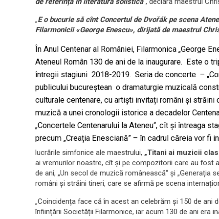
de referință în literatura solistică
“, declară maestrul Chri
„
E o bucurie să cînt Concertul de Dvořák pe scena Atene
Filarmonicii «George Enescu», dirijată de maestrul Chri
În Anul Centenar al României, Filarmonica „George En
Ateneul Român 130 de ani de la inaugurare. Este o tri
întregii stagiuni 2018-2019. Seria de concerte – „Co
publicului bucureștean o dramaturgie muzicală constr
culturale centenare, cu artiști invitați români și străin
muzică a unei cronologii istorice a decadelor Centena
„Concertele Centenarului la Ateneu“, cît și întreaga s
precum „Creația Enesciană” – în cadrul căreia vor fi i
lucrările simfonice ale maestrului,
„Titani ai muzicii cla
ai vremurilor noastre, cît și pe compozitorii care au fost a
de ani, „Un secol de muzică românească“ și „Generația secolu
români și străini tineri, care se afirmă pe scena internațion
„Coincidența face că în acest an celebrăm și 150 de ani
înființării Societății Filarmonice, iar acum 130 de ani er