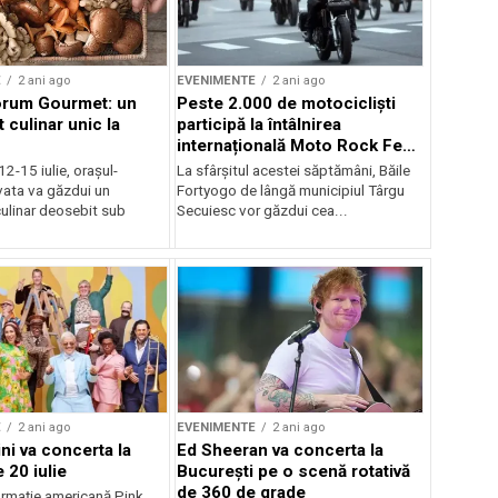
E
2 ani ago
EVENIMENTE
2 ani ago
orum Gourmet: un
Peste 2.000 de motocicliști
 culinar unic la
participă la întâlnirea
internațională Moto Rock Fest
la Băile Fortyogo
12-15 iulie, orașul-
La sfârșitul acestei săptămâni, Băile
vata va găzdui un
Fortyogo de lângă municipiul Târgu
ulinar deosebit sub
Secuiesc vor găzdui cea...
E
2 ani ago
EVENIMENTE
2 ani ago
ni va concerta la
Ed Sheeran va concerta la
 20 iulie
București pe o scenă rotativă
de 360 de grade
rmaţie americană Pink