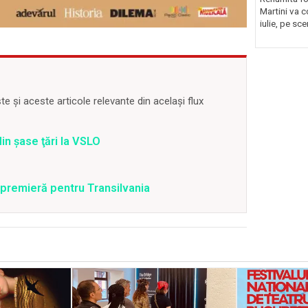
Martini va c
iulie, pe sce
 și aceste articole relevante din același flux
din şase ţări la VSLO
n premieră pentru Transilvania