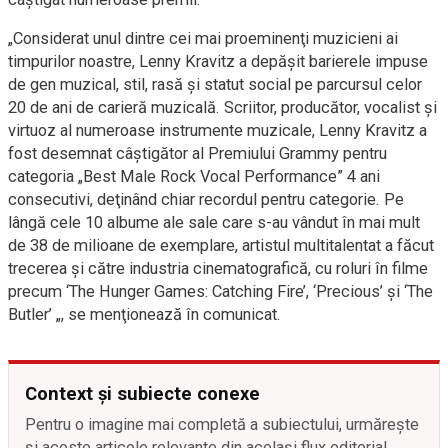
„Considerat unul dintre cei mai proeminenţi muzicieni ai
timpurilor noastre, Lenny Kravitz a depăşit barierele impuse
de gen muzical, stil, rasă şi statut social pe parcursul celor
20 de ani de carieră muzicală. Scriitor, producător, vocalist şi
virtuoz al numeroase instrumente muzicale, Lenny Kravitz a
fost desemnat câştigător al Premiului Grammy pentru
categoria „Best Male Rock Vocal Performance” 4 ani
consecutivi, deţinând chiar recordul pentru categorie. Pe
lângă cele 10 albume ale sale care s-au vândut în mai mult
de 38 de milioane de exemplare, artistul multitalentat a făcut
trecerea şi către industria cinematografică, cu roluri în filme
precum ‘The Hunger Games: Catching Fire’, ‘Precious’ şi ‘The
Butler’ „, se menţionează în comunicat.
Context și subiecte conexe
Pentru o imagine mai completă a subiectului, urmărește
și aceste articole relevante din același flux editorial.