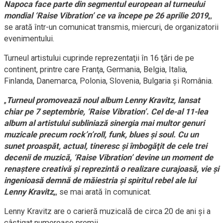
Napoca face parte din segmentul european al turneului
mondial ‘Raise Vibration’ ce va începe pe 26 aprilie 2019
„,
se arată într-un comunicat transmis, miercuri, de organizatorii
evenimentului.
Turneul artistului cuprinde reprezentaţii în 16 ţări de pe
continent, printre care Franţa, Germania, Belgia, Italia,
Finlanda, Danemarca, Polonia, Slovenia, Bulgaria şi România.
„
Turneul promovează noul album Lenny Kravitz, lansat
chiar pe 7 septembrie, ‘Raise Vibration’. Cel de-al 11-lea
album al artistului subliniază sinergia mai multor genuri
muzicale precum rock’n’roll, funk, blues şi soul. Cu un
sunet proaspăt, actual, tineresc şi îmbogăţit de cele trei
decenii de muzică, ‘Raise Vibration’ devine un moment de
renaştere creativă şi reprezintă o realizare curajoasă, vie şi
ingenioasă demnă de măiestria şi spiritul rebel ale lui
Lenny Kravitz
„, se mai arată în comunicat.
Lenny Kravitz are o carieră muzicală de circa 20 de ani şi a
câştigat numeroase premii.