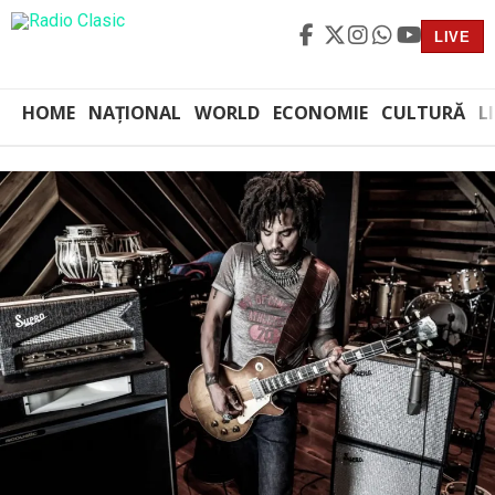
LIVE
HOME
NAȚIONAL
WORLD
ECONOMIE
CULTURĂ
L