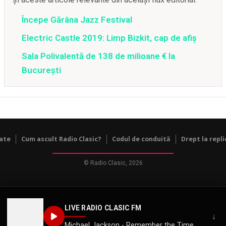
Începe Gărâna Jazz Festival
Electric Castle 2019: Limp Bizkit, cap de afiş
Sala Polivalentă de 138 de milioane € la
București
tate
Cum ascult Radio Clasic?
Codul de conduită
Drept la repli
© Radio Clasic, 2026
LIVE RADIO CLASIC FM
↓
Michael Jackson - Remember the Time