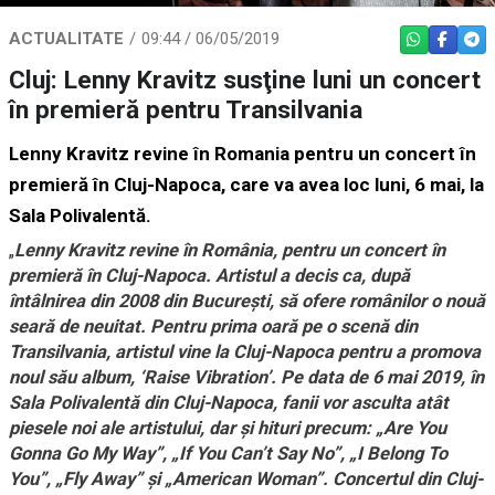
ACTUALITATE
09:44 / 06/05/2019
WHATSAPP
FACEBO
TEL
Cluj: Lenny Kravitz susţine luni un concert
în premieră pentru Transilvania
Lenny Kravitz revine în Romania pentru un concert în
premieră în Cluj-Napoca, care va avea loc luni, 6 mai, la
Sala Polivalentă.
„
Lenny Kravitz revine în România, pentru un concert în
premieră în Cluj-Napoca. Artistul a decis ca, după
întâlnirea din 2008 din Bucureşti, să ofere românilor o nouă
seară de neuitat. Pentru prima oară pe o scenă din
Transilvania, artistul vine la Cluj-Napoca pentru a promova
noul său album, ‘Raise Vibration’. Pe data de 6 mai 2019, în
Sala Polivalentă din Cluj-Napoca, fanii vor asculta atât
piesele noi ale artistului, dar şi hituri precum: „Are You
Gonna Go My Way”, „If You Can’t Say No”, „I Belong To
You”, „Fly Away” şi „American Woman”. Concertul din Cluj-