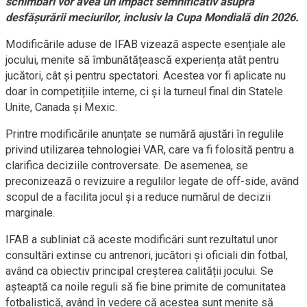
schimbări vor avea un impact semnificativ asupra
desfășurării meciurilor, inclusiv la Cupa Mondială din 2026.
Modificările aduse de IFAB vizează aspecte esențiale ale
jocului, menite să îmbunătățească experiența atât pentru
jucători, cât și pentru spectatori. Acestea vor fi aplicate nu
doar în competițiile interne, ci și la turneul final din Statele
Unite, Canada și Mexic.
Printre modificările anunțate se numără ajustări în regulile
privind utilizarea tehnologiei VAR, care va fi folosită pentru a
clarifica deciziile controversate. De asemenea, se
preconizează o revizuire a regulilor legate de off-side, având
scopul de a facilita jocul și a reduce numărul de decizii
marginale.
IFAB a subliniat că aceste modificări sunt rezultatul unor
consultări extinse cu antrenori, jucători și oficiali din fotbal,
având ca obiectiv principal creșterea calității jocului. Se
așteaptă ca noile reguli să fie bine primite de comunitatea
fotbalistică, având în vedere că acestea sunt menite să