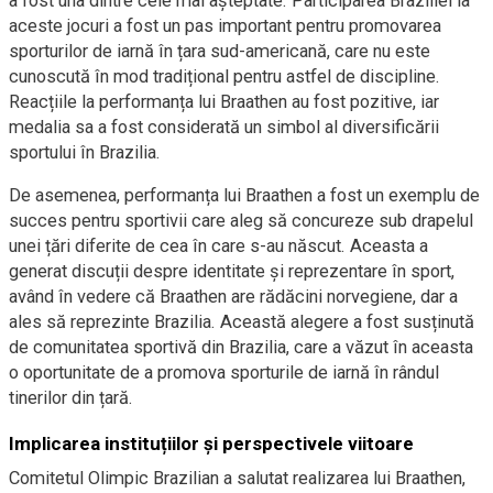
a fost una dintre cele mai așteptate. Participarea Braziliei la
aceste jocuri a fost un pas important pentru promovarea
sporturilor de iarnă în țara sud-americană, care nu este
cunoscută în mod tradițional pentru astfel de discipline.
Reacțiile la performanța lui Braathen au fost pozitive, iar
medalia sa a fost considerată un simbol al diversificării
sportului în Brazilia.
De asemenea, performanța lui Braathen a fost un exemplu de
succes pentru sportivii care aleg să concureze sub drapelul
unei țări diferite de cea în care s-au născut. Aceasta a
generat discuții despre identitate și reprezentare în sport,
având în vedere că Braathen are rădăcini norvegiene, dar a
ales să reprezinte Brazilia. Această alegere a fost susținută
de comunitatea sportivă din Brazilia, care a văzut în aceasta
o oportunitate de a promova sporturile de iarnă în rândul
tinerilor din țară.
Implicarea instituțiilor și perspectivele viitoare
Comitetul Olimpic Brazilian a salutat realizarea lui Braathen,