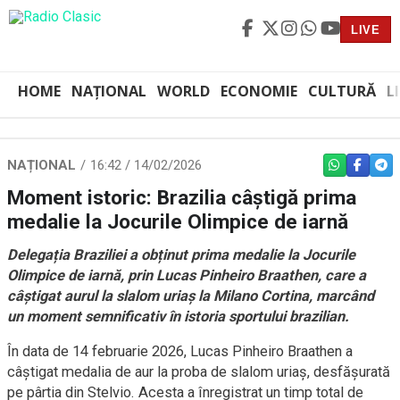
LIVE
HOME
NAȚIONAL
WORLD
ECONOMIE
CULTURĂ
L
NAȚIONAL
16:42 / 14/02/2026
WHATSAPP
FACEBO
TEL
Moment istoric: Brazilia câștigă prima
medalie la Jocurile Olimpice de iarnă
Delegația Braziliei a obținut prima medalie la Jocurile
Olimpice de iarnă, prin Lucas Pinheiro Braathen, care a
câștigat aurul la slalom uriaș la Milano Cortina, marcând
un moment semnificativ în istoria sportului brazilian.
În data de 14 februarie 2026, Lucas Pinheiro Braathen a
câștigat medalia de aur la proba de slalom uriaș, desfășurată
pe pârtia din Stelvio. Acesta a înregistrat un timp total de