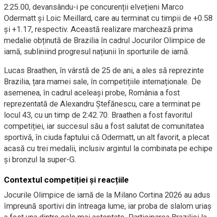
2:25.00, devansându-i pe concurenții elvețieni Marco
Odermatt și Loic Meillard, care au terminat cu timpii de +0.58
și +1.17, respectiv. Această realizare marchează prima
medalie obținută de Brazilia în cadrul Jocurilor Olimpice de
iarnă, subliniind progresul națiunii în sporturile de iarnă.
Lucas Braathen, în vârstă de 25 de ani, a ales să reprezinte
Brazilia, țara mamei sale, în competițiile internaționale. De
asemenea, în cadrul aceleași probe, România a fost
reprezentată de Alexandru Ștefănescu, care a terminat pe
locul 43, cu un timp de 2:42.70. Braathen a fost favoritul
competiției, iar succesul său a fost salutat de comunitatea
sportivă, în ciuda faptului că Odermatt, un alt favorit, a plecat
acasă cu trei medalii, inclusiv argintul la combinata pe echipe
și bronzul la super-G.
Contextul competiției și reacțiile
Jocurile Olimpice de iarnă de la Milano Cortina 2026 au adus
împreună sportivi din întreaga lume, iar proba de slalom uriaș