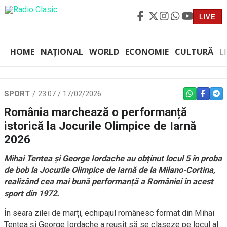
LIVE
HOME
NAȚIONAL
WORLD
ECONOMIE
CULTURĂ
L
SPORT
23:07 / 17/02/2026
WHATSAPP
FACEBO
TEL
România marchează o performanță
istorică la Jocurile Olimpice de Iarnă
2026
Mihai Tentea și George Iordache au obținut locul 5 în proba
de bob la Jocurile Olimpice de Iarnă de la Milano-Cortina,
realizând cea mai bună performanță a României în acest
sport din 1972.
În seara zilei de marți, echipajul românesc format din Mihai
Tentea și George Iordache a reușit să se claseze pe locul al