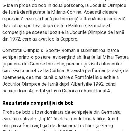
5-lea în proba de bob în două persoane, la Jocurile Olimpice
de Iarnă desfășurate la Milano-Cortina. Această clasare
reprezintă cea mai bună performanță a României în această
disciplină sportivă, după ce Ion Panțuru și-a încheiat
competiția pe aceeași poziție la Jocurile Olimpice de Iarnă
din 1972, care au avut loc la Sapporo.
Comitetul Olimpic și Sportiv Român a subliniat realizarea
echipei printr-o postare, evidențiind abilitățile lui Mihai Tentea
și puterea lui George Iordache, precum și visul antrenorilor
care s-a concretizat la Cortina. Această performanță este, de
asemenea, cea mai bună clasare a României la o ediție a
Jocurilor Olimpice de Iarnă după Albertville 1992, când
sănierii Ioan Apostol și Liviu Cepoi au obținut locul 4.
Rezultatele competiției de bob
Proba de bob a fost dominată de echipajele din Germania,
care au realizat o „triplă” în clasamentul medaliilor. Aurul
olimpic a fost câștigat de Johannes Lochner și Georg