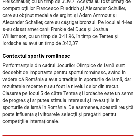
Fleischhauer, cu un timp de 3:39,7. Aceștia au fost urmați de
compatrioții lor Francesco Friedrich și Alexander Schüller,
care au obținut medalia de argint, și Adam Ammour și
Alexander Schaller, care au câștigat bronzul. Pe locul al 4-lea
s-au clasat americanii Frankie del Duca și Joshua
Williamson, cu un timp de 3:41,96, în timp ce Tentea și
Iordache au avut un timp de 3:42,37.
Contextul sportiv românesc
Performanțele din cadrul Jocurilor Olimpice de Iarnă sunt
deosebit de importante pentru sportul românesc, având în
vedere că România a avut o tradiție în sporturile de iarnă, dar
rezultatele recente nu au fost la nivelul celor din trecut.
Clasarea pe locul 5 de către Tentea și Iordache este un semn
de progres și ar putea stimula interesul și investițiile în
sporturile de iarnă în România. De asemenea, această reușită
poate influența și viitoarele selecții și pregătiri pentru
competițiile internaționale.