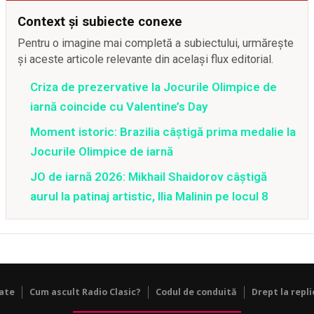
Context și subiecte conexe
Pentru o imagine mai completă a subiectului, urmărește
și aceste articole relevante din același flux editorial.
Criza de prezervative la Jocurile Olimpice de
iarnă coincide cu Valentine’s Day
Moment istoric: Brazilia câștigă prima medalie la
Jocurile Olimpice de iarnă
JO de iarnă 2026: Mikhail Shaidorov câștigă
aurul la patinaj artistic, Ilia Malinin pe locul 8
tate
Cum ascult Radio Clasic?
Codul de conduită
Drept la repli