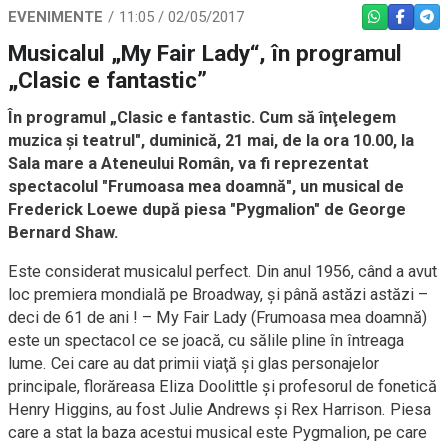
EVENIMENTE
11:05 / 02/05/2017
WHATSAPP
FACEBO
TEL
Musicalul „My Fair Lady“, în programul
„Clasic e fantastic”
În programul „Clasic e fantastic. Cum să înţelegem
muzica şi teatrul", duminică, 21 mai, de la ora 10.00, la
Sala mare a Ateneului Român, va fi reprezentat
spectacolul "Frumoasa mea doamnă", un musical de
Frederick Loewe după piesa "Pygmalion" de George
Bernard Shaw.
Este considerat musicalul perfect. Din anul 1956, când a avut
loc premiera mondială pe Broadway, şi până astăzi astăzi –
deci de 61 de ani ! – My Fair Lady (Frumoasa mea doamnă)
este un spectacol ce se joacă, cu sălile pline în întreaga
lume. Cei care au dat primii viaţă şi glas personajelor
principale, florăreasa Eliza Doolittle şi profesorul de fonetică
Henry Higgins, au fost Julie Andrews şi Rex Harrison. Piesa
care a stat la baza acestui musical este Pygmalion, pe care