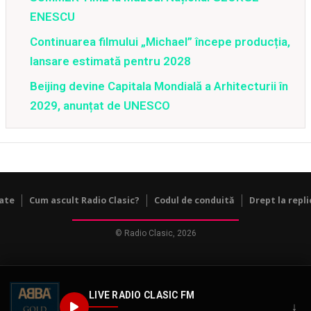
ENESCU
Continuarea filmului „Michael” începe producția,
lansare estimată pentru 2028
Beijing devine Capitala Mondială a Arhitecturii în
2029, anunțat de UNESCO
tate
Cum ascult Radio Clasic?
Codul de conduită
Drept la repli
© Radio Clasic, 2026
LIVE RADIO CLASIC FM
↓