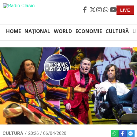
LIVE
HOME
NAȚIONAL
WORLD
ECONOMIE
CULTURĂ
L
CULTURĂ
20:26 / 06/04/2020
WHATSAPP
FACEBO
TEL