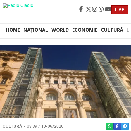
LIVE
HOME
NAȚIONAL
WORLD
ECONOMIE
CULTURĂ
L
CULTURĂ
08:39 / 10/06/2020
WHATSAPP
FACEBO
TEL