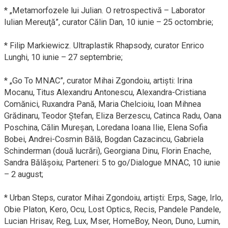
* „Metamorfozele lui Julian. O retrospectivă – Laborator
Iulian Mereuţă”, curator Călin Dan, 10 iunie – 25 octombrie;
* Filip Markiewicz. Ultraplastik Rhapsody, curator Enrico
Lunghi, 10 iunie – 27 septembrie;
* „Go To MNAC”, curator Mihai Zgondoiu, artişti: Irina
Mocanu, Titus Alexandru Antonescu, Alexandra-Cristiana
Comănici, Ruxandra Pană, Maria Chelcioiu, Ioan Mihnea
Grădinaru, Teodor Ştefan, Eliza Berzescu, Catinca Radu, Oana
Poschina, Călin Mureşan, Loredana Ioana Ilie, Elena Sofia
Bobei, Andrei-Cosmin Bălă, Bogdan Cazacincu, Gabriela
Schinderman (două lucrări), Georgiana Dinu, Florin Enache,
Sandra Bălăşoiu; Parteneri: 5 to go/Dialogue MNAC, 10 iunie
– 2 august;
* Urban Steps, curator Mihai Zgondoiu, artişti: Erps, Sage, Irlo,
Obie Platon, Kero, Ocu, Lost Optics, Recis, Pandele Pandele,
Lucian Hrisav, Reg, Lux, Mser, HomeBoy, Neon, Duno, Lumin,