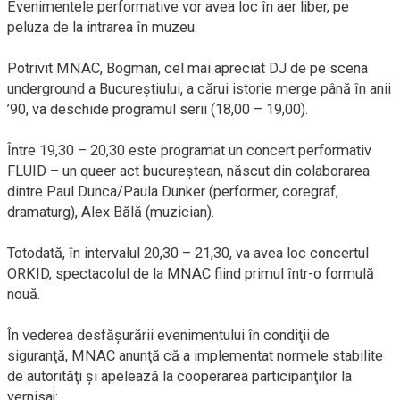
Evenimentele performative vor avea loc în aer liber, pe
peluza de la intrarea în muzeu.
Potrivit MNAC, Bogman, cel mai apreciat DJ de pe scena
underground a Bucureştiului, a cărui istorie merge până în anii
’90, va deschide programul serii (18,00 – 19,00).
Între 19,30 – 20,30 este programat un concert performativ
FLUID – un queer act bucureştean, născut din colaborarea
dintre Paul Dunca/Paula Dunker (performer, coregraf,
dramaturg), Alex Bălă (muzician).
Totodată, în intervalul 20,30 – 21,30, va avea loc concertul
ORKID, spectacolul de la MNAC fiind primul într-o formulă
nouă.
În vederea desfăşurării evenimentului în condiţii de
siguranţă, MNAC anunţă că a implementat normele stabilite
de autorităţi şi apelează la cooperarea participanţilor la
vernisaj: