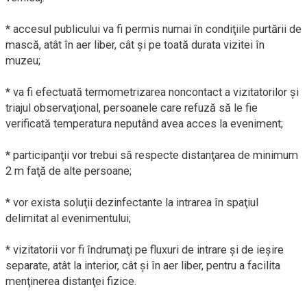
* accesul publicului va fi permis numai în condiţiile purtării de
mască, atât în aer liber, cât şi pe toată durata vizitei în
muzeu;
* va fi efectuată termometrizarea noncontact a vizitatorilor şi
triajul observaţional, persoanele care refuză să le fie
verificată temperatura neputând avea acces la eveniment;
* participanţii vor trebui să respecte distanţarea de minimum
2 m faţă de alte persoane;
* vor exista soluţii dezinfectante la intrarea în spaţiul
delimitat al evenimentului;
* vizitatorii vor fi îndrumaţi pe fluxuri de intrare şi de ieşire
separate, atât la interior, cât şi în aer liber, pentru a facilita
menţinerea distanţei fizice.