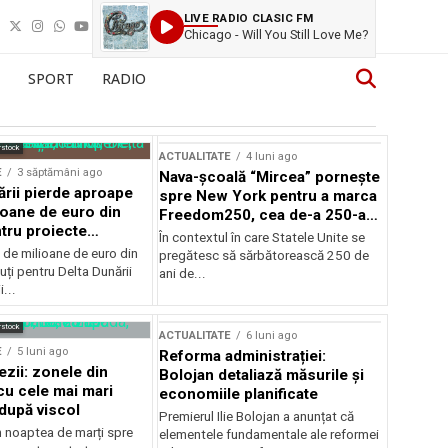
LIVE RADIO CLASIC FM
Chicago - Will You Still Love Me?
SPORT
RADIO
rstock
ACTUALITATE
4 luni ago
E
3 săptămâni ago
Nava-școală “Mircea” pornește
ării pierde aproape
spre New York pentru a marca
ioane de euro din
Freedom250, cea de-a 250-a
tru proiecte
aniversare a Statelor Unite
În contextul în care Statele Unite se
de milioane de euro din
pregătesc să sărbătorească 250 de
ți pentru Delta Dunării
ani de...
...
rstock
ACTUALITATE
6 luni ago
E
5 luni ago
Reforma administrației:
ezii: zonele din
Bolojan detaliază măsurile și
u cele mai mari
economiile planificate
după viscol
Premierul Ilie Bolojan a anunțat că
n noaptea de marți spre
elementele fundamentale ale reformei