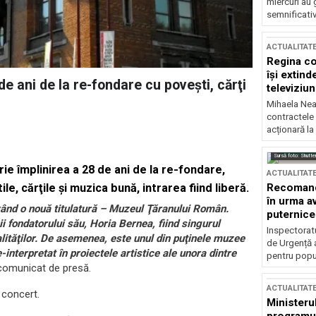
miercuri au 
semnificati
ACTUALITAT
Regina co
își extind
 ani de la re-fondare cu poveşti, cărţi
televiziun
Mihaela Nea
contractele 
acționară la
Sursă foto: Shutte
e împlinirea a 28 de ani de la re-fondare,
ACTUALITAT
Recomandă
e, cărţile şi muzica bună, intrarea fiind liberă.
în urma av
ând o nouă titulatură – Muzeul Ţăranului Român.
puternice
 fondatorului său, Horia Bernea, fiind singurul
Inspectoratu
lităţilor. De asemenea, este unul din puţinele muzee
de Urgență 
e-interpretat în proiectele artistice ale unora dintre
pentru popula
 comunicat de presă.
ACTUALITAT
 concert.
Ministerul