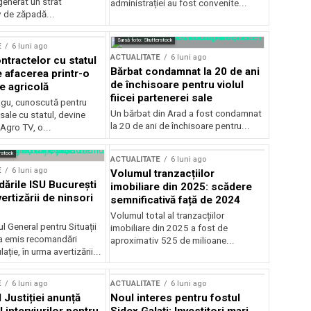
generat un strat
administrației au fost convenite...
v de zăpadă...
Sursă foto: Shutterstock
E
6 luni ago
ACTUALITATE
6 luni ago
ntractelor cu statul
Bărbat condamnat la 20 de ani
e afacerea printr-o
de închisoare pentru violul
e agricolă
fiicei partenerei sale
gu, cunoscută pentru
Un bărbat din Arad a fost condamnat
sale cu statul, devine
la 20 de ani de închisoare pentru...
 Agro TV, o...
rstock
ACTUALITATE
6 luni ago
E
6 luni ago
Volumul tranzacțiilor
rile ISU București
imobiliare din 2025: scădere
ertizării de ninsori
semnificativă față de 2024
Volumul total al tranzacțiilor
l General pentru Situații
imobiliare din 2025 a fost de
a emis recomandări
aproximativ 525 de milioane...
ție, în urma avertizării...
E
6 luni ago
ACTUALITATE
6 luni ago
 Justiției anunță
Noul interes pentru fostul