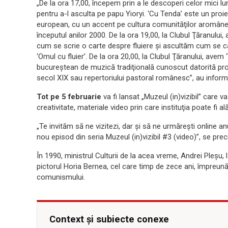
„De la ora 17,00, începem prin a le descoperi celor mici l
pentru a-l asculta pe papu Yioryi. ‘Cu Tenda’ este un proi
european, cu un accent pe cultura comunităţilor aromâne, 
începutul anilor 2000. De la ora 19,00, la Clubul Ţăranului
cum se scrie o carte despre fluiere şi ascultăm cum se c
‘Omul cu fluier’. De la ora 20,00, la Clubul Ţăranului, avem ‘
bucureştean de muzică tradiţională cunoscut datorită proi
secol XIX sau repertoriului pastoral românesc”, au informa
Tot pe 5 februarie
va fi lansat „Muzeul (in)vizibil” care 
creativitate, materiale video prin care instituţia poate fi alătu
„Te invităm să ne vizitezi, dar şi să ne urmăreşti online anu
nou episod din seria Muzeul (in)vizibil #3 (video)”, se pr
În 1990, ministrul Culturii de la acea vreme, Andrei Pleşu
pictorul Horia Bernea, cel care timp de zece ani, împreună 
comunismului.
Context și subiecte conexe