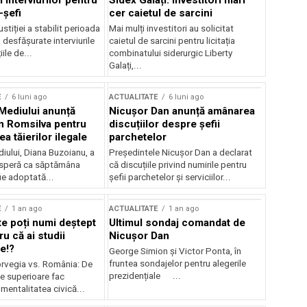
 interviurilor pentru
Sidex Galați: Investitori mari
-șefi
cer caietul de sarcini
stiției a stabilit perioada
Mai mulți investitori au solicitat
i desfășurate interviurile
caietul de sarcini pentru licitația
ile de...
combinatului siderurgic Liberty
Galați,...
E
6 luni ago
ACTUALITATE
6 luni ago
 Mediului anunță
Nicușor Dan anunță amânarea
n Romsilva pentru
discuțiilor despre șefii
 tăierilor ilegale
parchetelor
iului, Diana Buzoianu, a
Președintele Nicușor Dan a declarat
 speră ca săptămâna
că discuțiile privind numirile pentru
fie adoptată...
șefii parchetelor și serviciilor...
E
1 an ago
ACTUALITATE
1 an ago
te poți numi deștept
Ultimul sondaj comandat de
u că ai studii
Nicușor Dan
e!?
George Simion și Victor Ponta, în
fruntea sondajelor pentru alegerile
rvegia vs. România: De
prezidențiale ...
le superioare fac
 mentalitatea civică...