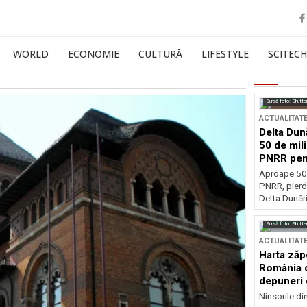
WORLD
ECONOMIE
CULTURĂ
LIFESTYLE
SCITECH
Sursă foto: Shutte
ACTUALITAT
Delta Dun
50 de mil
PNRR pen
esențiale
Aproape 50 
PNRR, pierdu
Delta Dunării
Sursă foto: Shutte
ACTUALITAT
Harta zăp
România c
depuneri 
Ninsorile di