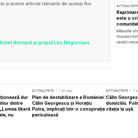
 și aceste articole relevante din același flux
ACTUALITAT
Reprimare
este o cri
comunitate
Măsurile stri
Statele Unit
rândul cerce
ichel Bernard și grupul Les Négresses
ACTUALITATE
1 an ago
ACTUALITATE
1 a
cționează dur
Plan de destabilizare a României:
Călin Georgesc
ilor dintre
Călin Georgescu și Horațiu
domiciliu. Poli
 „Lumea liberă
Potra, implicați într-o conspirație
citația la ușă
ate, nu
periculoasă