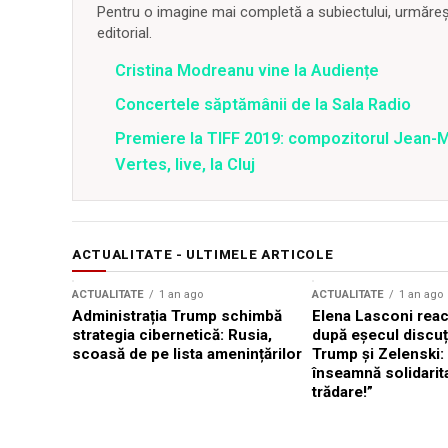
Pentru o imagine mai completă a subiectului, urmărește
editorial.
Cristina Modreanu vine la Audiențe
Concertele săptămânii de la Sala Radio
Premiere la TIFF 2019: compozitorul Jean-M
Vertes, live, la Cluj
ACTUALITATE - ULTIMELE ARTICOLE
ACTUALITATE
1 an ago
ACTUALITATE
1 an ago
Administrația Trump schimbă
Elena Lasconi rea
strategia cibernetică: Rusia,
după eșecul discuți
scoasă de pe lista amenințărilor
Trump și Zelenski:
înseamnă solidarit
trădare!”