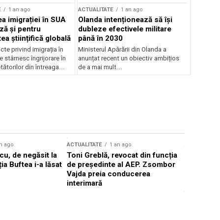
E
1 an ago
ACTUALITATE
1 an ago
a imigrației în SUA
Olanda intenționează să își
ză și pentru
dubleze efectivele militare
a științifică globală
până în 2030
cte privind imigrația în
Ministerul Apărării din Olanda a
e stârnesc îngrijorare în
anunțat recent un obiectiv ambițios
tătorilor din întreaga...
de a mai mult...
n ago
ACTUALITATE
1 an ago
ACTUALITATE
u, de negăsit la
Toni Greblă, revocat din funcția
Ilie Boloj
ția Buftea i-a lăsat
de președinte al AEP. Zsombor
alegerilor
Vajda preia conducerea
constituți
interimară
concentră
viitoarelo