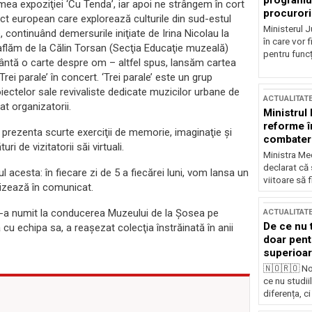
programul
umea expoziţiei ‘Cu Tenda’, iar apoi ne strângem în cort
procurori
ect european care explorează culturile din sud-estul
Ministerul Ju
continuând demersurile iniţiate de Irina Nicolau la
în care vor f
, aflăm de la Călin Torsan (Secţia Educaţie muzeală)
pentru funcți
ântă o carte despre om – altfel spus, lansăm cartea
Trei parale’ în concert. ‘Trei parale’ este un grup
ectelor sale revivaliste dedicate muzicilor urbane de
ACTUALITAT
t organizatorii.
Ministrul
reforme î
va prezenta scurte exerciţii de memorie, imaginaţie şi
combaterea
ri de vizitatorii săi virtuali.
Ministra Med
declarat că
l acesta: în fiecare zi de 5 a fiecărei luni, vom lansa un
viitoare să 
ecizează în comunicat.
, l-a numit la conducerea Muzeului de la Şosea pe
ACTUALITAT
De ce nu 
cu echipa sa, a reaşezat colecţia înstrăinată în anii
doar pentr
superioar
🇳🇴🇷🇴 No
ce nu studii
diferența, ci