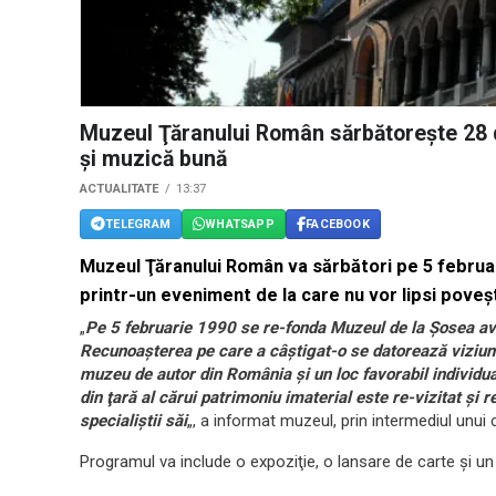
Muzeul Ţăranului Român sărbătoreşte 28 de
şi muzică bună
ACTUALITATE
13:37
TELEGRAM
WHATSAPP
FACEBOOK
Muzeul Ţăranului Român va sărbători pe 5 februari
printr-un eveniment de la care nu vor lipsi poveştil
„
Pe 5 februarie 1990 se re-fonda Muzeul de la Şosea av
Recunoaşterea pe care a câştigat-o se datorează viziunii
muzeu de autor din România şi un loc favorabil individua
din ţară al cărui patrimoniu imaterial este re-vizitat şi r
specialiştii săi
„, a informat muzeul, prin intermediul unui
Programul va include o expoziţie, o lansare de carte şi un