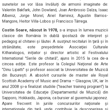
sunetelor se vor lăsa învăluiți de armonii imaginate de:
Valentin Bakfark, John Dowland, Joan Ambrosio Dalza, Isaac
Albeniz, Jorge Morel, Ariel Ramirez, Agustin Barrios-
Mangore, Heitor Villa-Lobos și Francisco Tárrega.
Costin Soare,
născut în 1978,
s-a impus în lumea muzicii
clasice din România în dublă ipostază de interpret și
pedagog al chitarei și lăutei. A susţinut recitaluri în ţară şi în
străinătate; este preşedintele Asociaţiei Culturale
Kitharalogos, inițiator și director artistic al Festivalului
International "Serile de chitară", ajuns în 2015 la cea de-a
cincea ediție. Este profesor la Colegiul Naţional de Arte
"Dinu Lipatti" şi profesor asociat la Universitatea de Muzică
din Bucureşti. A absolvit cursurile de master ale Royal
Scottish Academy of Music and Drama – Glasgow, UK, iar în
anul 2008 şi-a finalizat studiile ("teacher training program") la
Universitatea de Educaţie (Departamentul de Muzică) din
Sapporo, Hokkaido, Japonia, ca bursier al guvernului japonez.
Apare frecvent în juriile concursurilor naţionale şi
internaţionale din ţară, unde contribuie la descoperirea şi