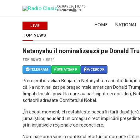
06.08.2026 | 07:46
Bucuresti
--°C
HOME
NAȚIONAL
TOP NEWS
Netanyahu îl nominalizează pe Donald Tr
TOP NEWS
08:14
TELEGRAM
WHATSAPP
FACEBOOK
Premierul israelian Benjamin Netanyahu a anunțat luni, în c
că l-a nominalizat pe președintele american Donald Trump
timpul dineului privat la care au participat cei doi lideri,
scrisorii adresate Comitetului Nobel.
„În acest moment, el restabilește pacea în țară după țară,
jurnaliștilor, aducând un omagiu direct implicării președin
și în inițiativele regionale de reconciliere.
Nominalizarea vine în contextul eforturilor comune dintre 