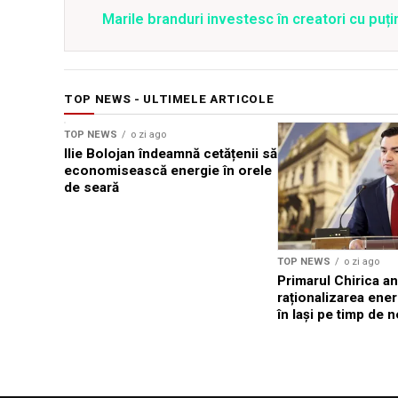
Marile branduri investesc în creatori cu puți
TOP NEWS - ULTIMELE ARTICOLE
TOP NEWS
o zi ago
Ilie Bolojan îndeamnă cetățenii să
economisească energie în orele
de seară
TOP NEWS
o zi ago
Primarul Chirica a
raționalizarea ener
în Iași pe timp de 