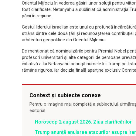
Orientul Mijlociu în vederea găsirii unor soluții pentru viitor
fost clarificate, Netanyahu a subliniat că administrația Tru
păcii în regiune.
Gestul liderului israelian este unul cu profundă încărcătură
strâns dintre cele două țări și recunoașterea contribuție
arhitecturi geopolitice din Orientul Mijlociu.
De menționat că nominalizările pentru Premiul Nobel pentru
profesori universitari și alte categorii de persoane prev
inițiativă a lui Netanyahu adaugă numele lui Trump pe lista
rămâne riguros, iar decizia finală aparține exclusiv Comite
Context și subiecte conexe
Pentru o imagine mai completă a subiectului, urmărește
editorial.
Horoscop 2 august 2026. Ziua clarificărilor
Trump anunță anularea atacurilor asupra Iran