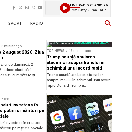
LIVE RADIO CLASIC FM
Tom Petty - Free Fallin
SPORT
RADIO
Sursă foto: Shutterstock
8 minute ago
TOP NEWS
13 minute ago
2 august 2026. Ziua
Trump anunță anularea
lor
atacurilor asupra Iranului în
zilei de duminică, 2
schimbul unui acord rapid
 aduce clarificări
Trump anunță anularea atacurilor
 decizii cumpătate și
asupra Iranului în schimbul unui acord
rapid Donald Trump a...
rstock
6 ore ago
anduri investesc în
u puțini urmăritori pe
ciale
uri investesc în creatori
ăritori pe rețelele sociale