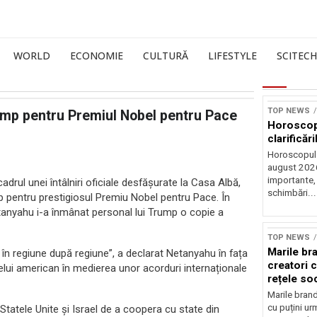
WORLD
ECONOMIE
CULTURĂ
LIFESTYLE
SCITECH
TOP NEWS
ump pentru Premiul Nobel pentru Pace
Horoscop 
clarificări
Horoscopul 
august 2026,
importante,
adrul unei întâlniri oficiale desfășurate la Casa Albă,
schimbări...
 pentru prestigiosul Premiu Nobel pentru Pace. În
 Netanyahu i-a înmânat personal lui Trump o copie a
Sursă foto: Shutte
TOP NEWS
Marile br
 în regiune după regiune”, a declarat Netanyahu în fața
creatori c
telui american în medierea unor acorduri internaționale
rețele so
Marile brand
cu puțini urm
Statele Unite și Israel de a coopera cu state din