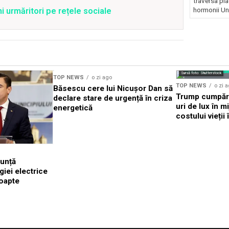
traversa pla
hormonii Un.
ni urmăritori pe rețele sociale
Sursă foto: Shutterstock
TOP NEWS
o zi ago
TOP NEWS
o zi 
Băsescu cere lui Nicușor Dan să
Trump cumpără
declare stare de urgență în criza
uri de lux în m
energetică
costului vieții
nunță
giei electrice
noapte