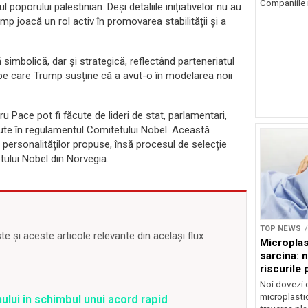
Companiile 
ul poporului palestinian. Deși detaliile inițiativelor nu au
mp joacă un rol activ în promovarea stabilității și a
 simbolică, dar și strategică, reflectând parteneriatul
i pe care Trump susține că a avut-o în modelarea noii
 Pace pot fi făcute de lideri de stat, parlamentari,
ăzute în regulamentul Comitetului Nobel. Această
 personalităților propuse, însă procesul de selecție
tului Nobel din Norvegia.
TOP NEWS
 și aceste articole relevante din același flux
Microplas
sarcina: 
riscurile 
Noi dovezi 
microplastic
ului în schimbul unui acord rapid