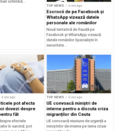
mari schimbă...
TOP NEWS
6 ore ago
Escrocii de pe Facebook și
WhatsApp vizează datele
personale ale românilor
Nouă tentativă de fraudă pe
Facebook și WhatsApp vizează
datele românilor Specialiștii în
securitate...
6 ore ago
TOP NEWS
6 ore ago
ticele pot afecta
UE convoacă miniștri de
noi dovezi despre
interne pentru a discuta criza
pentru făt
migranților din Ceuta
despre efectele
UE convoacă reuniune de urgență a
elor în sarcină: pot
miniștrilor de interne pe tema crizei